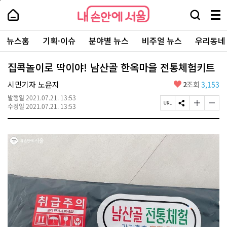
본
페
내
문
이
내
손
검
메
바
지
손
안
색
뉴
로
상
안
주
에
창
전
가
단
에
뉴스홈
기획·이슈
분야별 뉴스
비주얼 뉴스
우리동네
요
서
열
체
기
으
서
서
울
기
보
로
울
비
기
이
-
집콕놀이로 딱이야! 남산골 한옥마을 전통체험키트
스
동
서
바
울
좋
시민기자 노윤지
2
조회
3,153
로
시
아
가
대
발행일
2021.07.21. 13:53
요
기
페
S
글
글
표
수정일
2021.07.21. 13:53
이
N
자
자
소
지
S
크
크
통
U
공
기
기
포
R
유
크
작
털
L
하
게
게
복
기
변
변
사
경
경
하
하
기
기