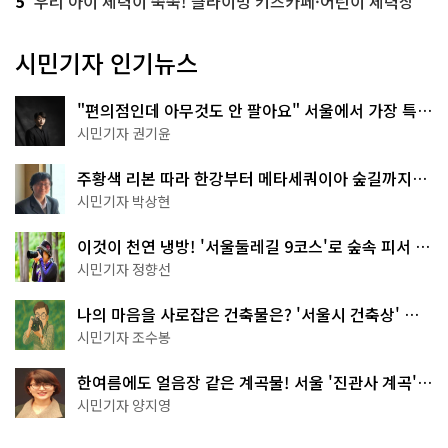
5
우리 아이 체력이 쑥쑥! 클라이밍 키즈카페·어린이 체력장
시민기자 인기뉴스
"편의점인데 아무것도 안 팔아요" 서울에서 가장 특별
한 편의점의 정체
시민기자 권기윤
주황색 리본 따라 한강부터 메타세쿼이아 숲길까지…
서울둘레길 15코스
시민기자 박상현
이것이 천연 냉방! '서울둘레길 9코스'로 숲속 피서 떠
나볼까
시민기자 정향선
나의 마음을 사로잡은 건축물은? '서울시 건축상' 수
상작 공개!
시민기자 조수봉
한여름에도 얼음장 같은 계곡물! 서울 '진관사 계곡'이
천국이네~
시민기자 양지영