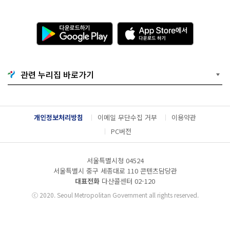
다
A
운
p
로
p
드
S
하
t
기
o
관련 누리집 바로가기
G
r
o
e
o
에
g
서
l
다
개인정보처리방침
이메일 무단수집 거부
이용약관
e
운
P
로
PC버전
l
드
a
하
y
기
서울특별시청 04524
서울특별시 중구 세종대로 110 콘텐츠담당관
대표전화
다산콜센터
02-120
ⓒ
2020. Seoul Metropolitan Government all rights reserved.