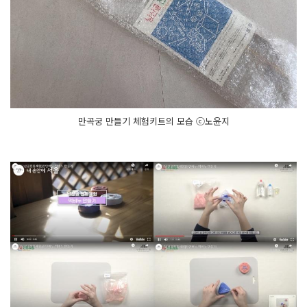
만곡궁 만들기 체험키트의 모습 ⓒ노윤지