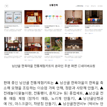
남산골 한옥마을 전통체험키트의 온라인 주문 화면 ⓒ네이버쇼핑
판매 중인 남산골 전통체험키트는 ▲ 남산골 한옥마을의 한옥을 축
소해 모형을 조립하는 이승업 가옥 안채, 정문과 사랑채 만들기, ▲
전래놀이(윷놀이판, 전통팽이, 혼자고누 등) 종합세트, ▲남산골 전
통 매듭 체험 (잠자리 매듭, 노리개 만들기), ▲남산골단청공
예 (빗, 마스크걸이, 차받침 만들기), ▲ 남산골천연비누 (떡비누 만