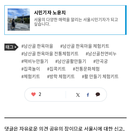
기
시민기자 노윤지
사
서울의 다양한 매력을 알리는 서울시민기자가 되고
작
싶습니다.
성
자
프
로
기
필
태
#남산골 한옥마을
#남산골 한옥마을 체험키트
사
그
관
#남산골 한옥마을 전통체험키트
#남산골천연비누
련
#떡비누만들기
#남산골활만들기
#만곡궁
태
그
#집콕놀이
#집콕키트
#전통문화체험
#체험키트
#방학 체험키트
#활 만들기 체험키트
좋
2
카
트
페
아
카
위
이
요
오
터
스
톡
북
댓글은 자유로운 의견 공유의 장이므로 서울시에 대한 신고,