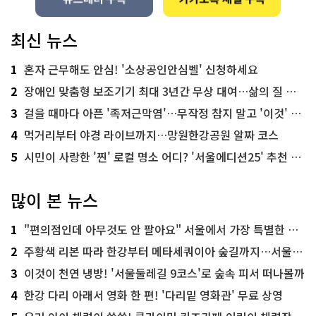
최신 뉴스
1
혼자 근무해도 안심! '소상공인안심벨' 신청하세요
2
장애인 맞춤형 보조기기 최대 3년간 무상 대여…삶의 질 높인다
3
걸을 때마다 아픈 '족저근막염'…무작정 참지 말고 '이것' 해보세요!
4
먹거리부터 야경 라이브까지…망원한강공원 알짜 코스
5
시민이 사랑한 '찐' 로컬 명소 어디? '서울에디션25' 추천 코스
많이 본 뉴스
1
"편의점인데 아무것도 안 팔아요" 서울에서 가장 특별한 편의점의 정체
2
주황색 리본 따라 한강부터 메타세쿼이아 숲길까지…서울둘레길 15코스
3
이것이 천연 냉방! '서울둘레길 9코스'로 숲속 피서 떠나볼까
4
한강 다리 아래서 영화 한 편! '다리밑 영화관' 무료 상영