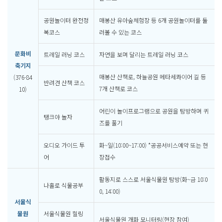
공원놀이터 완전정
매봉산 유아숲체험장 등 6개 공원놀이터를 둘
복코스
러볼 수 있는 코스
문화비
트레일 러닝 코스
자연을 보며 달리는 트레일 러닝 코스
축기지
매봉산 산책로, 하늘공원 메타세콰이어 길 등
(376-84
반려견 산책 코스
7개 산책로 코스
10)
어린이 놀이프로그램으로 공원을 탐방하며 퀴
탱크야 놀자
즈를 풀기
오디오 가이드 투
화~일(10:00~17:00) *공공서비스예약 또는 현
어
장접수
활동지로 스스로 서울식물원 탐방(화~금 10:0
나홀로 식물공부
0, 14:00)
서울식
물원
서울식물원 힐링
서울식물원 개화 모니터링(현장 참여)