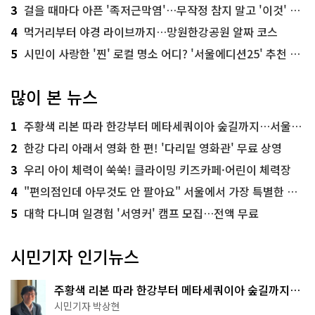
3
걸을 때마다 아픈 '족저근막염'…무작정 참지 말고 '이것' 해보세요!
4
먹거리부터 야경 라이브까지…망원한강공원 알짜 코스
5
시민이 사랑한 '찐' 로컬 명소 어디? '서울에디션25' 추천 코스
많이 본 뉴스
1
주황색 리본 따라 한강부터 메타세쿼이아 숲길까지…서울둘레길 15코스
2
한강 다리 아래서 영화 한 편! '다리밑 영화관' 무료 상영
3
우리 아이 체력이 쑥쑥! 클라이밍 키즈카페·어린이 체력장
4
"편의점인데 아무것도 안 팔아요" 서울에서 가장 특별한 편의점의 정체
5
대학 다니며 일경험 '서영커' 캠프 모집…전액 무료
시민기자 인기뉴스
주황색 리본 따라 한강부터 메타세쿼이아 숲길까지…
서울둘레길 15코스
시민기자 박상현