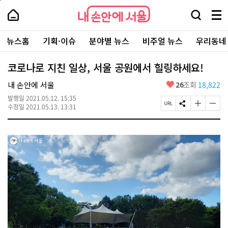
본
페
내
문
이
내
손
검
메
바
지
손
안
색
뉴
로
상
안
주
에
창
전
가
단
에
뉴스홈
기획·이슈
분야별 뉴스
비주얼 뉴스
우리동네
요
서
열
체
기
으
서
서
울
기
보
로
울
비
기
이
-
코로나로 지친 일상, 서울 공원에서 힐링하세요!
스
동
서
바
울
좋
내 손안에 서울
26
조회
18,822
로
시
아
가
대
발행일
2021.05.12. 15:35
요
기
페
S
글
글
표
수정일
2021.05.13. 13:31
이
N
자
자
소
지
S
크
크
통
U
공
기
기
포
R
유
크
작
털
L
하
게
게
복
기
변
변
사
경
경
하
하
기
기