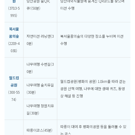
원
남산공원 숲QR,
남산야외식물원에 숨겨진 QR코드를 찾으며
(3783-5
큐!(50분)
미션 수행
995)
북서울
꿈의숲
자연미션 러닝맨(3
북서울꿈의숲의 다양한 장소를 누비며 미션
(2289-4
0분)
수행
038)
나무여행 수변길(3
0분)
월드컵
월드컵공원(평화의 공원) 1.8km를 따라 걷는
공원
나무여행 숲치유길
공원 산책 여행, 나무에 대한 생태 퀴즈, 동영
(300-55
(30분)
상 해설 등 진행
74)
나무여행 정원치유
길(30분)
따릉이 대여 후 평화의공원 등을 둘러볼 수 있
따릉이코스(45분)
는 코스