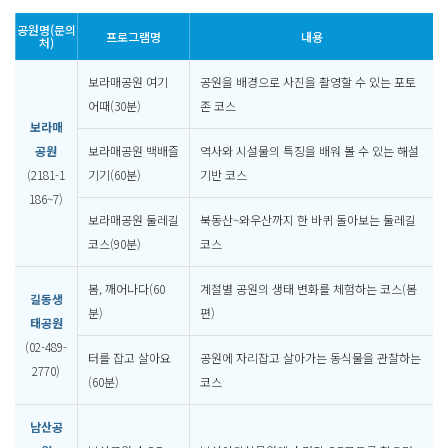
공원명(문의
프로그램명
내용
처)
보라매공원 여기
공원을 배경으로 사진을 촬영할 수 있는 포토
어때(30분)
존 코스
보라매
공원
보라매공원 백배즐
역사와 시설물의 특징을 배워 볼 수 있는 해설
(2181-1
기기(60분)
기반 코스
186~7)
보라매공원 둘레길
북동산~와우산까지 한 바퀴 돌아보는 둘레길
코스(90분)
코스
봄, 깨어나다(60
계절별 공원의 생태 변화를 체험하는 코스(봄
길동생
분)
편)
태공원
(02-489-
터를 잡고 살아요
공원에 자리잡고 살아가는 동식물을 관찰하는
2770)
(60분)
코스
남산공