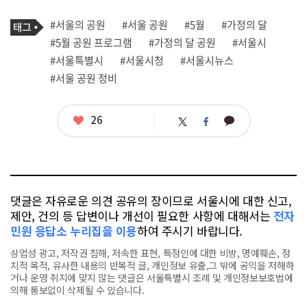
기
태
#서울의 공원
#서울 공원
#5월
#가정의 달
사
그
관
#5월 공원 프로그램
#가정의 달 공원
#서울시
련
#서울특별시
#서울시청
#서울시뉴스
태
그
#서울 공원 정비
좋
26
카
트
페
아
카
위
이
요
오
터
스
톡
북
댓글은 자유로운 의견 공유의 장이므로 서울시에 대한 신고,
제안, 건의 등 답변이나 개선이 필요한 사항에 대해서는
전자
민원 응답소 누리집을 이용
하여 주시기 바랍니다.
상업성 광고, 저작권 침해, 저속한 표현, 특정인에 대한 비방, 명예훼손, 정
치적 목적, 유사한 내용의 반복적 글, 개인정보 유출,그 밖에 공익을 저해하
거나 운영 취지에 맞지 않는 댓글은 서울특별시 조례 및 개인정보보호법에
의해 통보없이 삭제될 수 있습니다.