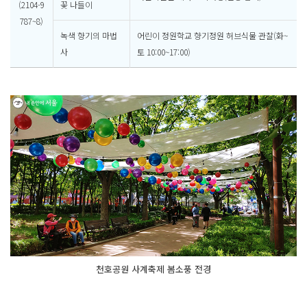
(2104-9
꽃 나들이
787~8)
녹색 향기의 마법
어린이 정원학교 향기정원 허브식물 관찰(화~
사
토 10:00~17:00)
천호공원 사계축제 봄소풍 전경