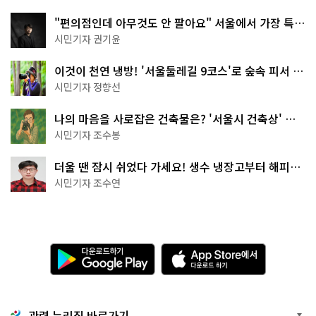
"편의점인데 아무것도 안 팔아요" 서울에서 가장 특별
한 편의점의 정체
시민기자 권기윤
이것이 천연 냉방! '서울둘레길 9코스'로 숲속 피서 떠
나볼까
시민기자 정향선
나의 마음을 사로잡은 건축물은? '서울시 건축상' 수
상작 공개!
시민기자 조수봉
더울 땐 잠시 쉬었다 가세요! 생수 냉장고부터 해피소
·무더위쉼터까지
시민기자 조수연
다
A
운
p
로
p
드
S
하
t
기
o
관련 누리집 바로가기