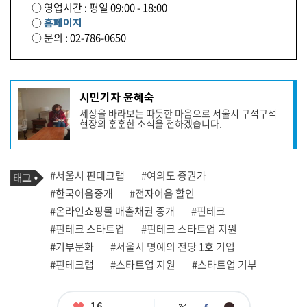
○ 영업시간 : 평일 09:00 - 18:00
○
홈페이지
○ 문의 : 02-786-0650
기
시민기자 윤혜숙
사
세상을 바라보는 따듯한 마음으로 서울시 구석구석
작
현장의 훈훈한 소식을 전하겠습니다.
성
자
프
로
기
필
태
#서울시 핀테크랩
#여의도 증권가
사
그
관
#한국어음중개
#전자어음 할인
련
#온라인쇼핑몰 매출채권 중개
#핀테크
태
그
#핀테크 스타트업
#핀테크 스타트업 지원
#기부문화
#서울시 명예의 전당 1호 기업
#핀테크랩
#스타트업 지원
#스타트업 기부
좋
16