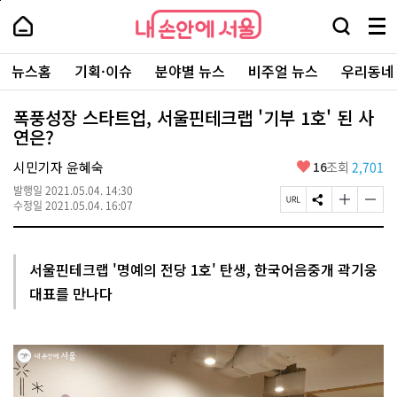
본
페
내
문
이
내
손
검
메
바
지
손
안
색
뉴
로
상
안
주
에
창
전
가
단
에
뉴스홈
기획·이슈
분야별 뉴스
비주얼 뉴스
우리동네
요
서
열
체
기
으
서
서
울
기
보
로
울
비
기
이
-
폭풍성장 스타트업, 서울핀테크랩 '기부 1호' 된 사
스
동
서
연은?
바
울
로
시
가
좋
시민기자 윤혜숙
16
조회
2,701
대
기
아
표
발행일
2021.05.04. 14:30
요
소
페
S
글
글
수정일
2021.05.04. 16:07
통
이
N
자
자
포
지
S
크
크
털
U
공
기
기
R
유
크
작
서울핀테크랩 '명예의 전당 1호' 탄생, 한국어음중개 곽기웅
L
하
게
게
대표를 만나다
복
기
변
변
사
경
경
하
하
기
기