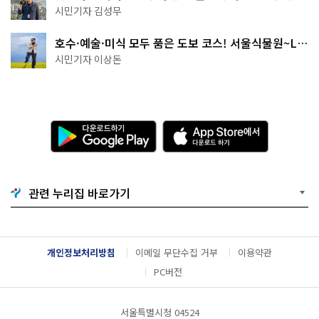
핑' 예약은?
시민기자 김성무
호수·예술·미식 모두 품은 도보 코스! 서울식물원~LG
아트센터~마곡테라스거리
시민기자 이상돈
다
A
운
p
로
p
드
S
하
t
기
o
관련 누리집 바로가기
G
r
o
e
o
에
g
서
l
다
개인정보처리방침
이메일 무단수집 거부
이용약관
e
운
P
로
PC버전
l
드
a
하
y
기
서울특별시청 04524