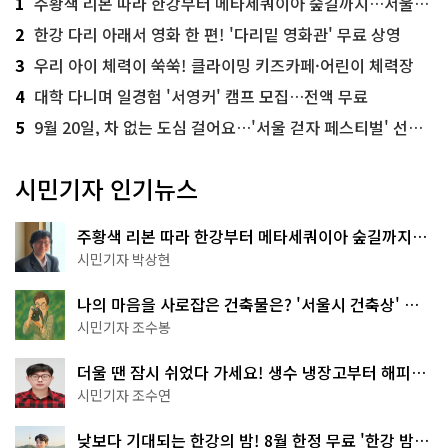
1
주황색 리본 따라 한강부터 메타세쿼이아 숲길까지…서울둘레길 15코스
2
한강 다리 아래서 영화 한 편! '다리밑 영화관' 무료 상영
3
우리 아이 체력이 쑥쑥! 클라이밍 키즈카페·어린이 체력장
4
대학 다니며 일경험 '서영커' 캠프 모집…전액 무료
5
9월 20일, 차 없는 도심 걸어요…'서울 걷자 페스티벌' 선착순 5천명
시민기자 인기뉴스
주황색 리본 따라 한강부터 메타세쿼이아 숲길까지…
서울둘레길 15코스
시민기자 박상현
나의 마음을 사로잡은 건축물은? '서울시 건축상' 수
상작 공개!
시민기자 조수봉
더울 땐 잠시 쉬었다 가세요! 생수 냉장고부터 해피소
·무더위쉼터까지
시민기자 조수연
낮보다 기대되는 한강의 밤! 8월 한정 무료 '한강 밤