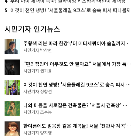
4
우리 아이 체력이 쑥쑥! 클라이밍 키즈카페·어린이 체력장
5
이것이 천연 냉방! '서울둘레길 9코스'로 숲속 피서 떠나볼까
시민기자 인기뉴스
주황색 리본 따라 한강부터 메타세쿼이아 숲길까지…
서울둘레길 15코스
시민기자 박상현
"편의점인데 아무것도 안 팔아요" 서울에서 가장 특별
한 편의점의 정체
시민기자 권기윤
이것이 천연 냉방! '서울둘레길 9코스'로 숲속 피서 떠
나볼까
시민기자 정향선
나의 마음을 사로잡은 건축물은? '서울시 건축상' 수
상작 공개!
시민기자 조수봉
한여름에도 얼음장 같은 계곡물! 서울 '진관사 계곡'이
천국이네~
시민기자 양지영