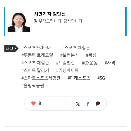
기
시민기자 김민선
사
잘 부탁드립니다. 감사합니다.
작
성
자
프
로
기
필
태
#스포츠360스마트
#스포츠 체험관
사
그
관
#무동력 트레드밀
#보행분석
#복싱
련
#스포츠 체험존
#트램펄린
#GX운동
#사격
태
그
#스마트 달리기
#러닝메이트
#스마트스포츠체험관
#미래스포츠
#5G
#올림픽공원
좋
9
카
트
페
아
카
위
이
요
오
터
스
톡
북