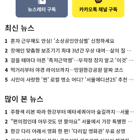
최신 뉴스
1
혼자 근무해도 안심! '소상공인안심벨' 신청하세요
2
장애인 맞춤형 보조기기 최대 3년간 무상 대여…삶의 질 높인다
3
걸을 때마다 아픈 '족저근막염'…무작정 참지 말고 '이것' 해보세요!
4
먹거리부터 야경 라이브까지…망원한강공원 알짜 코스
5
시민이 사랑한 '찐' 로컬 명소 어디? '서울에디션25' 추천 코스
많이 본 뉴스
1
주황색 리본 따라 한강부터 메타세쿼이아 숲길까지…서울둘레길 15코스
2
"편의점인데 아무것도 안 팔아요" 서울에서 가장 특별한 편의점의 정체
3
한강 다리 아래서 영화 한 편! '다리밑 영화관' 무료 상영