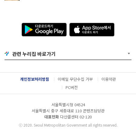
다
A
운
p
로
p
드
S
하
t
기
o
관련 누리집 바로가기
G
r
o
e
o
에
g
서
l
다
개인정보처리방침
이메일 무단수집 거부
이용약관
e
운
P
로
PC버전
l
드
a
하
y
기
서울특별시청 04524
서울특별시 중구 세종대로 110 콘텐츠담당관
대표전화
다산콜센터
02-120
ⓒ
2020. Seoul Metropolitan Government all rights reserved.