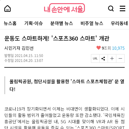
본
페
내
문
이
내
손
검
메
바
지
손
안
색
뉴
로
상
안
주
에
창
전
가
단
에
뉴스홈
기획·이슈
분야별 뉴스
비주얼 뉴스
우리동네
요
서
열
체
기
으
서
서
울
기
보
로
울
비
기
이
-
운동도 스마트하게! '스포츠360 스마트' 개관
스
동
서
바
울
좋
시민기자 김민선
9
조회
10,975
로
시
아
가
대
발행일
2021.04.15. 11:50
요
기
페
S
글
글
표
수정일
2021.04.20. 13:07
이
N
자
자
소
지
S
크
크
통
U
공
기
기
포
R
유
크
작
털
올림픽공원, 첨단시설을 활용한 '스마트 스포츠체험관' 문 열
L
하
게
게
다!
복
기
변
변
사
경
경
하
하
기
기
코로나19가 장기화되면서 이제는 비대면이 생활화되었다. 이에 시
민들의 활동 범위가 줄어들었고 운동량 또한 감소됐다. '국민체육진
흥공단'에서는 올림픽공원 내, 5G 시대를 맞이해 VR과 AR 등 첨
단 시설을 활용해 운동을 즐길 수 있는 ‘스포츠360 스마트(SPORT