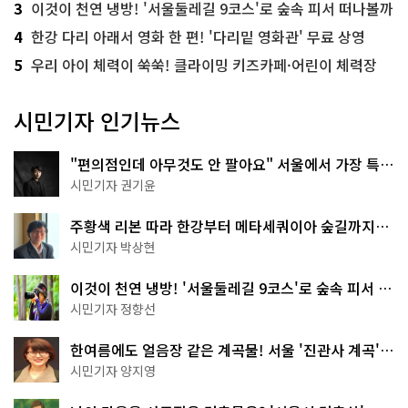
3
이것이 천연 냉방! '서울둘레길 9코스'로 숲속 피서 떠나볼까
4
한강 다리 아래서 영화 한 편! '다리밑 영화관' 무료 상영
5
우리 아이 체력이 쑥쑥! 클라이밍 키즈카페·어린이 체력장
시민기자 인기뉴스
"편의점인데 아무것도 안 팔아요" 서울에서 가장 특별
한 편의점의 정체
시민기자 권기윤
주황색 리본 따라 한강부터 메타세쿼이아 숲길까지…
서울둘레길 15코스
시민기자 박상현
이것이 천연 냉방! '서울둘레길 9코스'로 숲속 피서 떠
나볼까
시민기자 정향선
한여름에도 얼음장 같은 계곡물! 서울 '진관사 계곡'이
천국이네~
시민기자 양지영