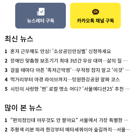
최신 뉴스
1
혼자 근무해도 안심! '소상공인안심벨' 신청하세요
2
장애인 맞춤형 보조기기 최대 3년간 무상 대여…삶의 질 높인다
3
걸을 때마다 아픈 '족저근막염'…무작정 참지 말고 '이것' 해보세요!
4
먹거리부터 야경 라이브까지…망원한강공원 알짜 코스
5
시민이 사랑한 '찐' 로컬 명소 어디? '서울에디션25' 추천 코스
많이 본 뉴스
1
"편의점인데 아무것도 안 팔아요" 서울에서 가장 특별한 편의점의 정체
2
주황색 리본 따라 한강부터 메타세쿼이아 숲길까지…서울둘레길 15코스