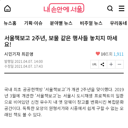
본
페
내
문
이
내
손
검
메
바
지
손
안
색
뉴
로
상
안
주
에
창
전
가
단
에
뉴스홈
기획·이슈
분야별 뉴스
비주얼 뉴스
우리동네
요
서
열
체
기
으
서
서
울
기
보
로
울
비
기
이
-
서울책보고 2주년, 보물 같은 행사들 놓치지 마세
스
동
서
요!
바
울
로
시
가
좋
시민기자 최은영
10
조회
1,911
대
기
아
표
발행일
2021.04.07. 14:00
요
소
페
S
글
글
수정일
2021.04.07. 17:43
통
이
N
자
자
포
지
S
크
크
털
U
공
기
기
R
유
크
작
국내 최초 공공헌책방 ‘서울책보고’가 개관 2주년을 맞이했다. 2019
L
하
게
게
복
기
변
변
년 3월에 개관한 ‘서울책보고’는 서울시 도시재생 프로젝트의 일환
사
경
경
으로 비어있던 신천 유수지 내 옛 암웨이 창고를 변화시킨 복합문화
하
하
공간이다. 독특한 모양의 원형서가와 시중에서 쉽게 구할 수 없는 오
기
기
래된 책도 볼 수 있다.