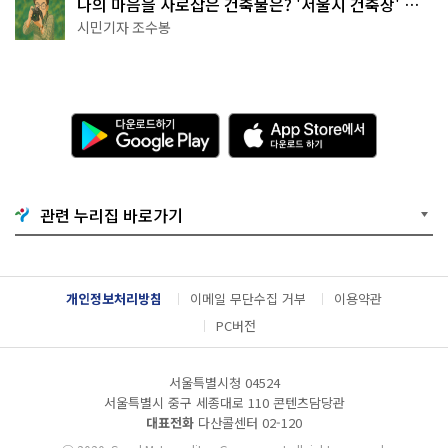
나의 마음을 사로잡은 건축물은? '서울시 건축상' 수
상작 공개!
시민기자 조수봉
다
A
운
p
로
p
드
S
하
t
기
o
관련 누리집 바로가기
G
r
o
e
o
에
g
서
l
다
개인정보처리방침
이메일 무단수집 거부
이용약관
e
운
P
로
PC버전
l
드
a
하
y
기
서울특별시청 04524
서울특별시 중구 세종대로 110 콘텐츠담당관
대표전화
다산콜센터
02-120