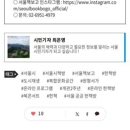
○ 서울책보고 인스타그램 : https://www.instagram.co
m/seoulbookbogo_official/
○ 문의: 02-6951-4979
기
시민기자 최은영
사
서울의 매력과 다양하고 필요한 정보를 알리는 서울
작
시민기자가 되고 싶습니다 !
성
자
프
로
기
필
태
#서울시
#서울시책방
#서울책보고
#헌책방
사
그
관
#도시재생
#복합문화공간
#원형서가
련
#온라인 프로그램
#개관2주년
#온라인 헌책방
태
그
#북콘서트
#헌책
#서울 공공 헌책방
좋
10
카
트
페
아
카
위
이
요
오
터
스
톡
북