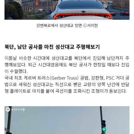
강변북로에서 성산대교 방면 ⓒ서지현
북단, 남단 공사를 마친 성산대교 주행해보기
이튿날 비슷한 시간대에 성산대교를 북단에서 진입해 남단까지 주
행해보았다. 퇴근 시간대였음에도 북단 공사가 한창일 때보다 진입
이 수월했다.
국내 최초 게르버 트러스(Gerber Truss) 공법, 강판형, PSC 거더 공
법으로 세워진 성산대교는 직선으로 뻗은 교량의 양쪽 난간에 반달
형 플레이트로 아치를 붙여 곡선미를 조화시킨 조형미가 돋보인다.