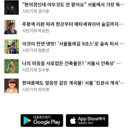
"편의점인데 아무것도 안 팔아요" 서울에서 가장 특별
한 편의점의 정체
시민기자 권기윤
주황색 리본 따라 한강부터 메타세쿼이아 숲길까지…
서울둘레길 15코스
시민기자 박상현
이것이 천연 냉방! '서울둘레길 9코스'로 숲속 피서 떠
나볼까
시민기자 정향선
나의 마음을 사로잡은 건축물은? '서울시 건축상' 수
상작 공개!
시민기자 조수봉
한여름에도 얼음장 같은 계곡물! 서울 '진관사 계곡'이
천국이네~
시민기자 양지영
다
A
운
p
로
p