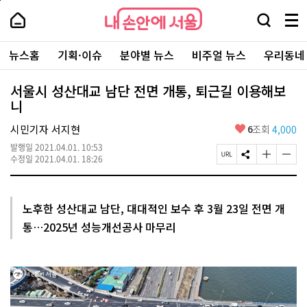
본
페
내
문
이
내
손
검
메
바
지
손
안
색
뉴
로
상
안
주
에
창
전
가
단
에
뉴스홈
기획·이슈
분야별 뉴스
비주얼 뉴스
우리동네
요
서
열
체
기
으
서
서
울
기
보
로
울
비
기
이
-
서울시 성산대교 남단 전면 개통, 퇴근길 이용해보
스
동
서
니
바
울
로
시
가
좋
시민기자 서지현
6
조회
4,000
대
기
아
표
발행일
2021.04.01. 10:53
요
소
페
S
글
글
수정일
2021.04.01. 18:26
통
이
N
자
자
포
지
S
크
크
털
U
공
기
기
R
유
크
작
노후한 성산대교 남단, 대대적인 보수 후 3월 23일 전면 개
L
하
게
게
통…2025년 성능개선공사 마무리
복
기
변
변
사
경
경
하
하
기
기