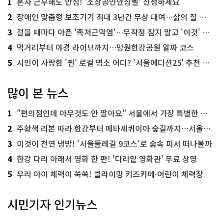
1
혼자 근무해도 안심! '소상공인안심벨' 신청하세요
2
장애인 맞춤형 보조기기 최대 3년간 무상 대여…삶의 질 높인다
3
걸을 때마다 아픈 '족저근막염'…무작정 참지 말고 '이것' 해보세요!
4
먹거리부터 야경 라이브까지…망원한강공원 알짜 코스
5
시민이 사랑한 '찐' 로컬 명소 어디? '서울에디션25' 추천 코스
많이 본 뉴스
1
"편의점인데 아무것도 안 팔아요" 서울에서 가장 특별한 편의점의 정체
2
주황색 리본 따라 한강부터 메타세쿼이아 숲길까지…서울둘레길 15코스
3
이것이 천연 냉방! '서울둘레길 9코스'로 숲속 피서 떠나볼까
4
한강 다리 아래서 영화 한 편! '다리밑 영화관' 무료 상영
5
우리 아이 체력이 쑥쑥! 클라이밍 키즈카페·어린이 체력장
시민기자 인기뉴스