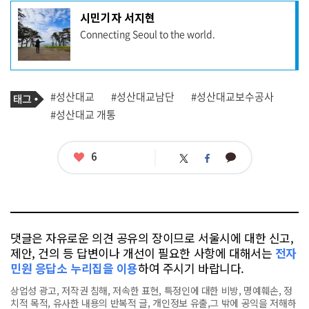
기
시민기자 서지현
사
Connecting Seoul to the world.
작
성
자
프
로
기
필
태
#성산대교
#성산대교남단
#성산대교보수공사
사
그
관
#성산대교 개통
련
태
그
좋
6
카
트
페
아
카
위
이
요
오
터
스
톡
북
댓글은 자유로운 의견 공유의 장이므로 서울시에 대한 신고,
제안, 건의 등 답변이나 개선이 필요한 사항에 대해서는
전자
민원 응답소 누리집을 이용
하여 주시기 바랍니다.
상업성 광고, 저작권 침해, 저속한 표현, 특정인에 대한 비방, 명예훼손, 정
치적 목적, 유사한 내용의 반복적 글, 개인정보 유출,그 밖에 공익을 저해하