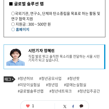
■ 글로벌 솔루션 랩
○국외기관, 연구소, 단체와 탄소중립을 목표로 하는 활동 및
연구 협력 지원
○ 지원금 : 300 ~ 500만 원
○ 홈페이지
기
시민기자 정혜린
사
직접 발로 뛰고 솔직한 목소리를 전달하는 서울 시민
작
기자가 되고 싶습니다.
성
자
프
로
기
필
태
#청년허브
#청년공모사업
#청년팟
사
그
관
#미닫이실험실
#청년업
#없애는실험실
련
#글로벌솔루션랩
#청년네트워크
#청년입주공간
태
그
좋
1
카
트
페