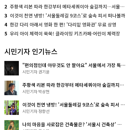
2
주황색 리본 따라 한강부터 메타세쿼이아 숲길까지…서울둘레길 15코스
3
이것이 천연 냉방! '서울둘레길 9코스'로 숲속 피서 떠나볼까
4
한강 다리 아래서 영화 한 편! '다리밑 영화관' 무료 상영
5
우리 아이 체력이 쑥쑥! 클라이밍 키즈카페·어린이 체력장
시민기자 인기뉴스
"편의점인데 아무것도 안 팔아요" 서울에서 가장 특별
한 편의점의 정체
시민기자 권기윤
주황색 리본 따라 한강부터 메타세쿼이아 숲길까지…
서울둘레길 15코스
시민기자 박상현
이것이 천연 냉방! '서울둘레길 9코스'로 숲속 피서 떠
나볼까
시민기자 정향선
나의 마음을 사로잡은 건축물은? '서울시 건축상' 수
상작 공개!