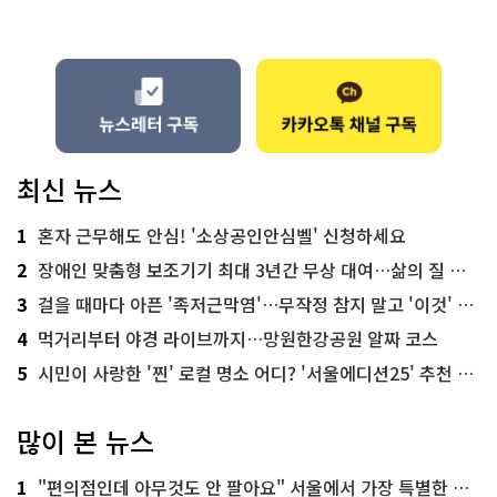
최신 뉴스
1
혼자 근무해도 안심! '소상공인안심벨' 신청하세요
2
장애인 맞춤형 보조기기 최대 3년간 무상 대여…삶의 질 높인다
3
걸을 때마다 아픈 '족저근막염'…무작정 참지 말고 '이것' 해보세요!
4
먹거리부터 야경 라이브까지…망원한강공원 알짜 코스
5
시민이 사랑한 '찐' 로컬 명소 어디? '서울에디션25' 추천 코스
많이 본 뉴스
1
"편의점인데 아무것도 안 팔아요" 서울에서 가장 특별한 편의점의 정체