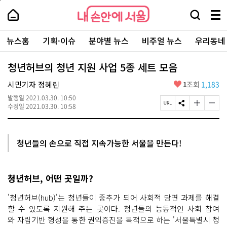
본
페
내
문
이
내
손
검
메
바
지
손
안
색
뉴
로
상
안
주
에
창
전
가
단
에
뉴스홈
기획·이슈
분야별 뉴스
비주얼 뉴스
우리동네
요
서
열
체
기
으
서
서
울
기
보
로
울
비
기
이
-
청년허브의 청년 지원 사업 5종 세트 모음
스
동
서
바
울
좋
시민기자 정혜린
1
조회
1,183
로
시
아
가
대
발행일
2021.03.30. 10:50
요
기
페
S
글
글
표
수정일
2021.03.30. 10:58
이
N
자
자
소
지
S
크
크
통
U
공
기
기
포
R
유
크
작
털
청년들의 손으로 직접 지속가능한 서울을 만든다!
L
하
게
게
복
기
변
변
사
경
경
하
하
청년허브, 어떤 곳일까?
기
기
'청년허브(hub)'는 청년들이 중추가 되어 사회적 당면 과제를 해결
할 수 있도록 지원해 주는 곳이다. 청년들의 능동적인 사회 참여
와 자립기반 형성을 통한 권익증진을 목적으로 하는 '서울특별시 청