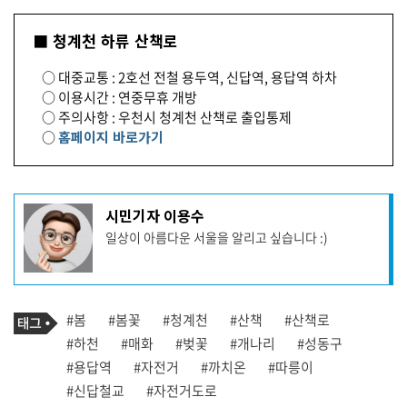
■ 청계천 하류 산책로
○ 대중교통 : 2호선 전철 용두역, 신답역, 용답역 하차
○ 이용시간 : 연중무휴 개방
○ 주의사항 : 우천시 청계천 산책로 출입통제
○
홈페이지 바로가기
기
시민기자 이용수
사
일상이 아름다운 서울을 알리고 싶습니다 :)
작
성
자
프
로
기
필
태
#봄
#봄꽃
#청계천
#산책
#산책로
사
그
관
#하천
#매화
#벚꽃
#개나리
#성동구
련
#용답역
#자전거
#까치온
#따릉이
태
그
#신답철교
#자전거도로