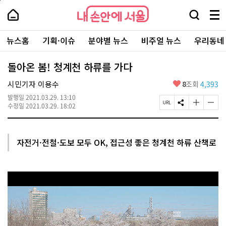
본
페
내
문
이
내
손
검
메
바
지
손
안
색
뉴
로
상
안
주
에
창
전
가
단
에
뉴스홈
기획·이슈
분야별 뉴스
비주얼 뉴스
우리동네
요
서
열
체
기
으
서
서
울
기
보
로
울
비
기
이
-
돌아온 봄! 청계천 하류를 가다
스
동
서
바
울
좋
시민기자 이용수
8
조회
4,393
로
시
아
가
대
발행일
2021.03.29. 13:10
요
기
페
S
글
글
표
수정일
2021.03.29. 18:02
이
N
자
자
소
지
S
크
크
통
U
공
기
기
포
R
유
크
작
털
자전거·전철·도보 모두 OK, 접근성 좋은 청계천 하류 산책로
L
하
게
게
복
기
변
변
사
경
경
하
하
기
기