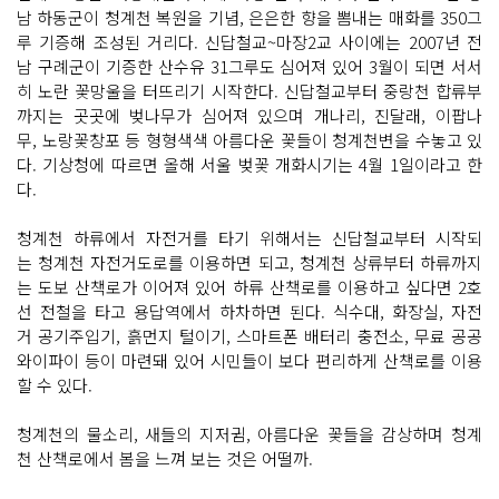
남 하동군이 청계천 복원을 기념, 은은한 향을 뽐내는 매화를 350그
루 기증해 조성된 거리다. 신답철교~마장2교 사이에는 2007년 전
남 구례군이 기증한 산수유 31그루도 심어져 있어 3월이 되면 서서
히 노란 꽃망울을 터뜨리기 시작한다. 신답철교부터 중랑천 합류부
까지는 곳곳에 벚나무가 심어져 있으며 개나리, 진달래, 이팝나
무, 노랑꽃창포 등 형형색색 아름다운 꽃들이 청계천변을 수놓고 있
다. 기상청에 따르면 올해 서울 벚꽃 개화시기는 4월 1일이라고 한
다.
청계천 하류에서 자전거를 타기 위해서는 신답철교부터 시작되
는 청계천 자전거도로를 이용하면 되고, 청계천 상류부터 하류까지
는 도보 산책로가 이어져 있어 하류 산책로를 이용하고 싶다면 2호
선 전철을 타고 용답역에서 하차하면 된다. 식수대, 화장실, 자전
거 공기주입기, 흙먼지 털이기, 스마트폰 배터리 충전소, 무료 공공
와이파이 등이 마련돼 있어 시민들이 보다 편리하게 산책로를 이용
할 수 있다.
청계천의 물소리, 새들의 지저귐, 아름다운 꽃들을 감상하며 청계
천 산책로에서 봄을 느껴 보는 것은 어떨까.