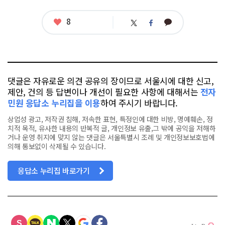
좋
8
카
트
페
아
카
위
이
요
오
터
스
톡
북
댓글은 자유로운 의견 공유의 장이므로 서울시에 대한 신고,
제안, 건의 등 답변이나 개선이 필요한 사항에 대해서는
전자
민원 응답소 누리집을 이용
하여 주시기 바랍니다.
상업성 광고, 저작권 침해, 저속한 표현, 특정인에 대한 비방, 명예훼손, 정
치적 목적, 유사한 내용의 반복적 글, 개인정보 유출,그 밖에 공익을 저해하
거나 운영 취지에 맞지 않는 댓글은 서울특별시 조례 및 개인정보보호법에
의해 통보없이 삭제될 수 있습니다.
응답소 누리집 바로가기