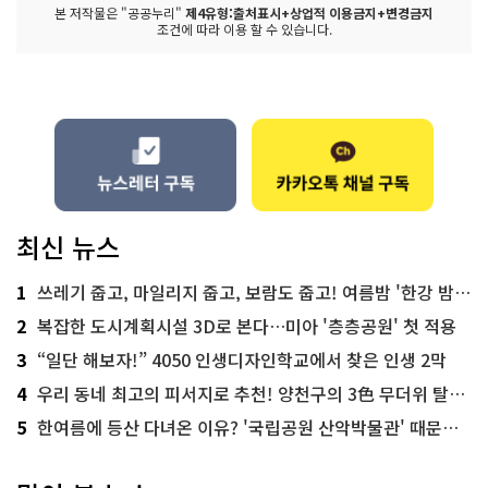
본 저작물은 "공공누리"
제4유형:출처표시+상업적 이용금지+변경금지
조건에 따라 이용 할 수 있습니다.
최신 뉴스
1
쓰레기 줍고, 마일리지 줍고, 보람도 줍고! 여름밤 '한강 밤마실 줍깅'
2
복잡한 도시계획시설 3D로 본다…미아 '층층공원' 첫 적용
3
“일단 해보자!” 4050 인생디자인학교에서 찾은 인생 2막
4
우리 동네 최고의 피서지로 추천! 양천구의 3色 무더위 탈출 명소
5
한여름에 등산 다녀온 이유? '국립공원 산악박물관' 때문이죠!