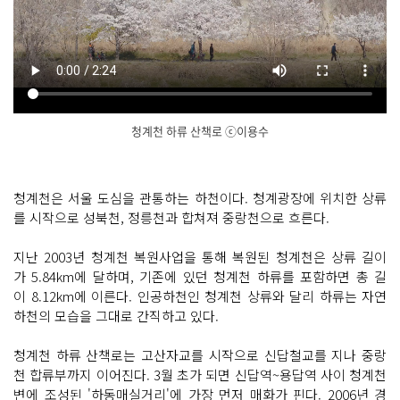
청계천 하류 산책로 ⓒ이용수
닫
기
청계천은 서울 도심을 관통하는 하천이다. 청계광장에 위치한 상류
를 시작으로 성북천, 정릉천과 합쳐져 중랑천으로 흐른다.
지난 2003년 청계천 복원사업을 통해 복원된 청계천은 상류 길이
가 5.84km에 달하며, 기존에 있던 청계천 하류를 포함하면 총 길
이 8.12km에 이른다. 인공하천인 청계천 상류와 달리 하류는 자연
하천의 모습을 그대로 간직하고 있다.
청계천 하류 산책로는 고산자교를 시작으로 신답철교를 지나 중랑
천 합류부까지 이어진다. 3월 초가 되면 신답역~용답역 사이 청계천
변에 조성된 '하동매실거리'에 가장 먼저 매화가 핀다. 2006년 경