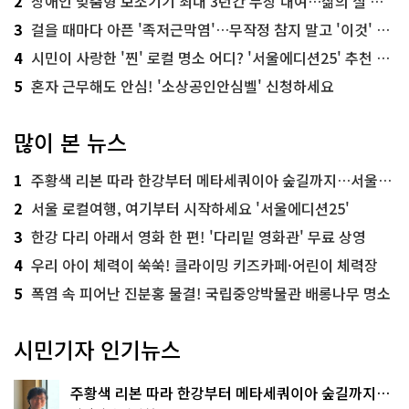
2
장애인 맞춤형 보조기기 최대 3년간 무상 대여…삶의 질 높인다
3
걸을 때마다 아픈 '족저근막염'…무작정 참지 말고 '이것' 해보세요!
4
시민이 사랑한 '찐' 로컬 명소 어디? '서울에디션25' 추천 코스
5
혼자 근무해도 안심! '소상공인안심벨' 신청하세요
많이 본 뉴스
1
주황색 리본 따라 한강부터 메타세쿼이아 숲길까지…서울둘레길 15코스
2
서울 로컬여행, 여기부터 시작하세요 '서울에디션25'
3
한강 다리 아래서 영화 한 편! '다리밑 영화관' 무료 상영
4
우리 아이 체력이 쑥쑥! 클라이밍 키즈카페·어린이 체력장
5
폭염 속 피어난 진분홍 물결! 국립중앙박물관 배롱나무 명소
시민기자 인기뉴스
주황색 리본 따라 한강부터 메타세쿼이아 숲길까지…