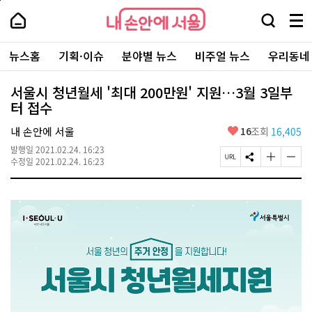
본
페
내
문
이
내
손
검
메
바
지
손
안
색
뉴
로
상
안
주
에
창
전
가
단
에
뉴스홈
기획·이슈
분야별 뉴스
비주얼 뉴스
우리동네
요
서
열
체
기
으
서
서
울
기
보
로
울
비
기
이
-
서울시 청년월세 '최대 200만원' 지원…3월 3일부
스
동
서
터 접수
바
울
로
시
가
좋
내 손안에 서울
16
조회
16,405
대
기
아
표
발행일
2021.02.24. 16:23
요
소
페
S
글
글
수정일
2021.02.24. 16:23
통
이
N
자
자
포
지
S
크
크
털
U
공
기
기
R
유
크
작
L
하
게
게
복
기
변
변
사
경
경
하
하
기
기