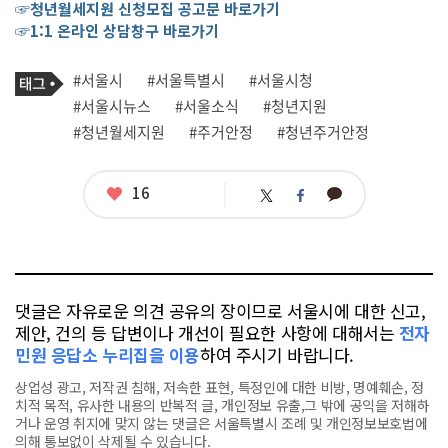
☞청년월세지원 신청모집 공고문 바로가기
☞1:1 온라인 상담창구 바로가기
기
태
#서울시
#서울특별시
#서울시청
사
그
관
#서울시뉴스
#서울소식
#청년지원
련
#청년월세지원
#주거안정
#청년주거안정
태
그
좋
16
카
트
페
아
카
위
이
요
오
터
스
톡
북
댓글은 자유로운 의견 공유의 장이므로 서울시에 대한 신고,
제안, 건의 등 답변이나 개선이 필요한 사항에 대해서는
전자
민원 응답소 누리집을 이용
하여 주시기 바랍니다.
상업성 광고, 저작권 침해, 저속한 표현, 특정인에 대한 비방, 명예훼손, 정
치적 목적, 유사한 내용의 반복적 글, 개인정보 유출,그 밖에 공익을 저해하
거나 운영 취지에 맞지 않는 댓글은 서울특별시 조례 및 개인정보보호법에
의해 통보없이 삭제될 수 있습니다.