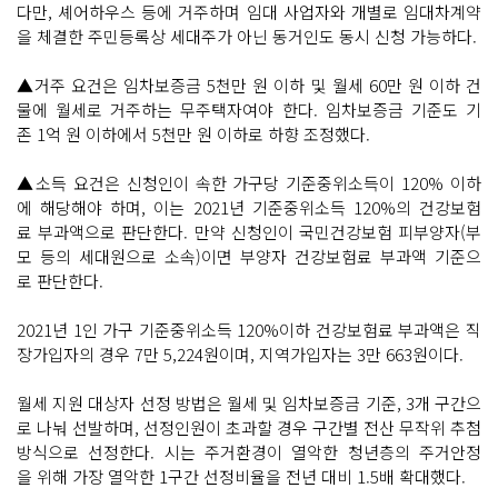
다만, 셰어하우스 등에 거주하며 임대 사업자와 개별로 임대차계약
을 체결한 주민등록상 세대주가 아닌 동거인도 동시 신청 가능하다.
▲거주 요건은 임차보증금 5천만 원 이하 및 월세 60만 원 이하 건
물에 월세로 거주하는 무주택자여야 한다. 임차보증금 기준도 기
존 1억 원 이하에서 5천만 원 이하로 하향 조정했다.
▲소득 요건은 신청인이 속한 가구당 기준중위소득이 120% 이하
에 해당해야 하며, 이는 2021년 기준중위소득 120%의 건강보험
료 부과액으로 판단한다. 만약 신청인이 국민건강보험 피부양자(부
모 등의 세대원으로 소속)이면 부양자 건강보험료 부과액 기준으
로 판단한다.
2021년 1인 가구 기준중위소득 120%이하 건강보험료 부과액은 직
장가입자의 경우 7만 5,224원이며, 지역가입자는 3만 663원이다.
월세 지원 대상자 선정 방법은 월세 및 임차보증금 기준, 3개 구간으
로 나눠 선발하며, 선정인원이 초과할 경우 구간별 전산 무작위 추첨
방식으로 선정한다. 시는 주거환경이 열악한 청년층의 주거안정
을 위해 가장 열악한 1구간 선정비율을 전년 대비 1.5배 확대했다.