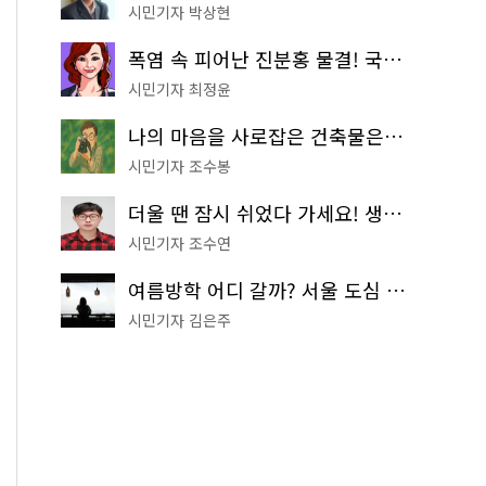
시민기자 박상현
폭염 속 피어난 진분홍 물결! 국립중앙박물관 배롱나무 명소
시민기자 최정윤
나의 마음을 사로잡은 건축물은? '서울시 건축상' 수상작 공개!
시민기자 조수봉
더울 땐 잠시 쉬었다 가세요! 생수 냉장고부터 해피소·무더위쉼터까지
시민기자 조수연
여름방학 어디 갈까? 서울 도심 무료 실내 여행 코스 추천
시민기자 김은주