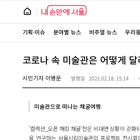
본
페
문
이
뉴
바
지
스
로
상
룸
가
단
뉴
기
으
스
로
기획·이슈
분야별 뉴스
비주얼 뉴스
우리동
주
이
요
동
서
비
스
코로나 속 미술관은 어떻게 달
바
로
가
기
시민기자 이병문
발행일
2021.02.18. 15:14
미술관으로 떠나는 채굴여행
'컬렉션_오픈 해킹 채굴'전은 비대면 상황이 강화
을 연구하는 서울시립미술관의 프로젝트 전시회이다