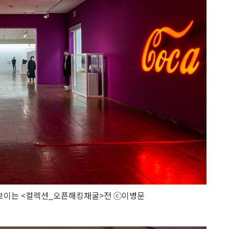
보이는 <컬렉션_오픈해킹채굴>전 ⓒ이병문