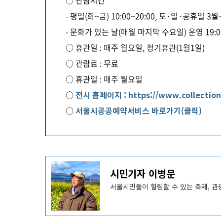
○ 관람시간
- 평일(화~금) 10:00~20:00, 토·일·공휴일 3월~1
- 문화가 있는 날(매월 마지막 수요일) 운영 19:00
○ 휴관일 : 매주 월요일, 정기휴관(1월1일)
○ 관람료 : 무료
○ 휴관일 : 매주 월요일
○
전시 홈페이지 : https://www.collection
○
서울시공공예약서비스 바로가기(클릭)
기
시민기자 이병문
사
작
성
서울시민들이 힐링할 수 있는 축제, 관
자
프
로
필