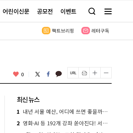
어린이신문
공모전
이벤트
검
메
색
뉴
창
전
열
체
팩트브리핑
레터구독
기
보
기
카
좋
트
페
0
페
인
글
글
카
위
이
아
이
쇄
자
자
오
터
스
요
지
하
크
크
톡
북
U
기
기
기
R
새
크
작
L
창
게
게
최신 뉴스
복
열
변
변
사
림
경
경
하
하
1
내년 서울 예산, 어디에 쓰면 좋을까요? 온라인 투표
기
기
2
영화·AI 등 192개 강좌 쏟아진다! 서울시민대학 선착순 신청