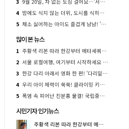
3
9월 20일, 차 없는 도심 걸어요…'서울 걷자 페스티벌' 선착순 5천명
4
밤에도 식지 않는 더위, 도시를 식히는 시원한 해법은?
5
채소 싫어하는 아이도 즐겁게 냠냠! '찾아가는 서울시 식생활 교육' 현장
많이 본 뉴스
1
주황색 리본 따라 한강부터 메타세쿼이아 숲길까지…서울둘레길 15코스
2
서울 로컬여행, 여기부터 시작하세요 '서울에디션25'
3
한강 다리 아래서 영화 한 편! '다리밑 영화관' 무료 상영
4
우리 아이 체력이 쑥쑥! 클라이밍 키즈카페·어린이 체력장
5
폭염 속 피어난 진분홍 물결! 국립중앙박물관 배롱나무 명소
시민기자 인기뉴스
주황색 리본 따라 한강부터 메타세쿼이아 숲길까지…서울둘레길 15코스