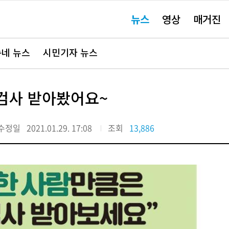
주
뉴스
영상
매거진
요
서
비
스
바
네 뉴스
시민기자 뉴스
로
가
기"
검사 받아봤어요~
수정일
2021.01.29. 17:08
조회
13,886