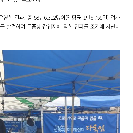
영한 결과, 총 53만6,312명이(일평균 1만6,759건) 검사
31%)를 발견하여 무증상 감염자에 의한 전파를 조기에 차단하