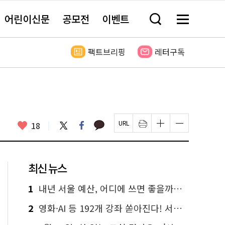
어린이신문
공모전
이벤트
검
메
색
뉴
창
전
열
체
팩트브리핑
레터구독
기
보
기
카
좋
트
페
18
페
인
글
글
카
위
이
아
이
쇄
자
자
오
터
스
요
지
하
크
크
톡
북
U
기
기
기
R
새
크
작
L
창
게
게
최신 뉴스
복
열
변
변
사
림
경
경
하
하
1
내년 서울 예산, 어디에 쓰면 좋을까요? 온라인 투표
기
기
2
영화·AI 등 192개 강좌 쏟아진다! 서울시민대학 선착순 신청