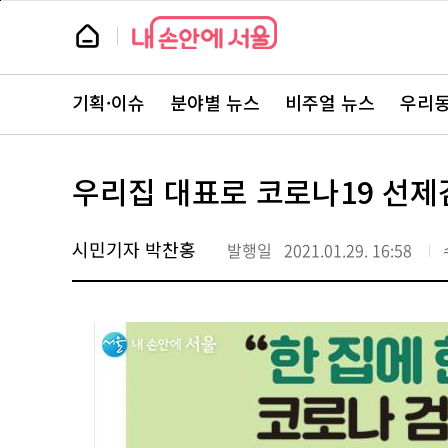
본
페
문
이
뉴
바
지
스
로
상
룸
가
단
뉴
기
으
스
로
기획·이슈
분야별 뉴스
비주얼 뉴스
우리동
주
이
요
동
서
비
스
우리집 대표로 코로나19 선제
바
로
가
기
시민기자 박찬홍
발행일
2021.01.29. 16:58