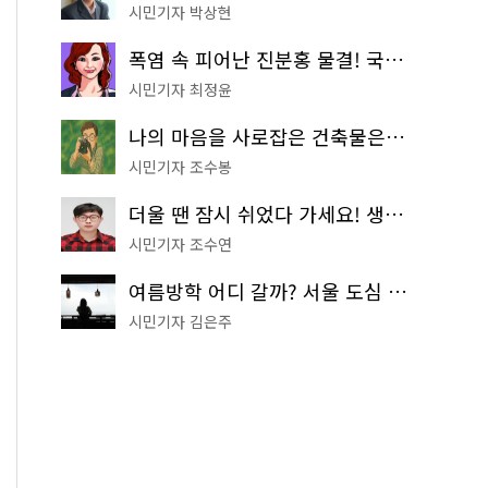
시민기자 박상현
폭염 속 피어난 진분홍 물결! 국립중앙박물관 배롱나무 명소
시민기자 최정윤
나의 마음을 사로잡은 건축물은? '서울시 건축상' 수상작 공개!
시민기자 조수봉
더울 땐 잠시 쉬었다 가세요! 생수 냉장고부터 해피소·무더위쉼터까지
시민기자 조수연
여름방학 어디 갈까? 서울 도심 무료 실내 여행 코스 추천
시민기자 김은주