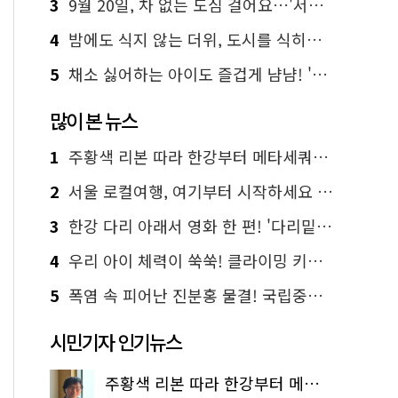
3
9월 20일, 차 없는 도심 걸어요…'서울 걷자 페스티벌' 선착순 5천명
4
밤에도 식지 않는 더위, 도시를 식히는 시원한 해법은?
5
채소 싫어하는 아이도 즐겁게 냠냠! '찾아가는 서울시 식생활 교육' 현장
많이 본 뉴스
1
주황색 리본 따라 한강부터 메타세쿼이아 숲길까지…서울둘레길 15코스
2
서울 로컬여행, 여기부터 시작하세요 '서울에디션25'
3
한강 다리 아래서 영화 한 편! '다리밑 영화관' 무료 상영
4
우리 아이 체력이 쑥쑥! 클라이밍 키즈카페·어린이 체력장
5
폭염 속 피어난 진분홍 물결! 국립중앙박물관 배롱나무 명소
시민기자 인기뉴스
주황색 리본 따라 한강부터 메타세쿼이아 숲길까지…서울둘레길 15코스