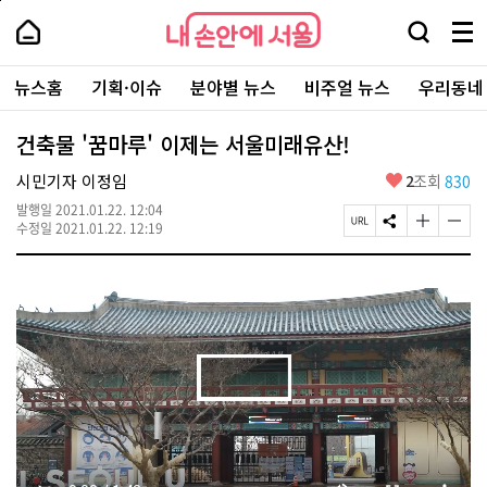
본
페
내
문
이
내
손
검
메
바
지
손
안
색
뉴
로
상
안
주
에
창
전
가
단
에
뉴스홈
기획·이슈
분야별 뉴스
비주얼 뉴스
우리동네
요
서
열
체
기
으
서
서
울
기
보
로
울
비
기
이
-
건축물 '꿈마루' 이제는 서울미래유산!
스
동
서
바
울
좋
시민기자 이정임
2
조회
830
로
시
아
가
대
발행일
2021.01.22. 12:04
요
기
페
S
글
글
표
수정일
2021.01.22. 12:19
이
N
자
자
소
지
S
크
크
통
U
공
기
기
포
R
유
크
작
털
L
하
게
게
복
기
변
변
사
경
경
하
하
기
기