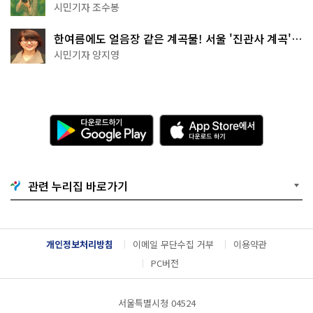
상작 공개!
시민기자 조수봉
한여름에도 얼음장 같은 계곡물! 서울 '진관사 계곡'이
천국이네~
시민기자 양지영
다
A
운
p
로
p
드
S
하
t
기
o
관련 누리집 바로가기
G
r
o
e
o
에
g
서
l
다
개인정보처리방침
이메일 무단수집 거부
이용약관
e
운
P
로
PC버전
l
드
a
하
y
기
서울특별시청 04524