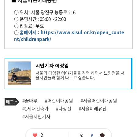
○ 위치 : 서울 광진구 능동로 216
○ 운영시간 : 05:00 ~ 22:00
○ 입장료 : 무료
○
홈페이지 : https://www.sisul.or.kr/open_conte
nt/childrenpark/
기
시민기자 이정임
사
서울의 다양한 이야기들을 경험 하면서 느낀점을 서
작
울시민들과 함께 나누고 싶습니다.
성
자
프
로
기
필
태
#꿈마루
#어린이대공원
#서울어린이대공원
사
그
관
#1세대건축가
#나상진
#서울미래유산
련
#서울시민기자
태
그
좋
2
카
트
페