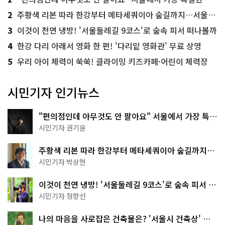
2
주황색 리본 따라 한강부터 메타세쿼이아 숲길까지…서울둘레길 15코스
3
이것이 천연 냉방! '서울둘레길 9코스'로 숲속 피서 떠나볼까
4
한강 다리 아래서 영화 한 편! '다리밑 영화관' 무료 상영
5
우리 아이 체력이 쑥쑥! 클라이밍 키즈카페·어린이 체력장
시민기자 인기뉴스
"편의점인데 아무것도 안 팔아요" 서울에서 가장 특별
한 편의점의 정체
시민기자 권기윤
주황색 리본 따라 한강부터 메타세쿼이아 숲길까지…
서울둘레길 15코스
시민기자 박상현
이것이 천연 냉방! '서울둘레길 9코스'로 숲속 피서 떠
나볼까
시민기자 정향선
나의 마음을 사로잡은 건축물은? '서울시 건축상' 수