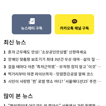
최신 뉴스
1
혼자 근무해도 안심! '소상공인안심벨' 신청하세요
2
장애인 맞춤형 보조기기 최대 3년간 무상 대여…삶의 질 높인다
3
걸을 때마다 아픈 '족저근막염'…무작정 참지 말고 '이것' 해보세요!
4
먹거리부터 야경 라이브까지…망원한강공원 알짜 코스
5
시민이 사랑한 '찐' 로컬 명소 어디? '서울에디션25' 추천 코스
많이 본 뉴스
1
"편의점인데 아무것도 안 팔아요" 서울에서 가장 특별한 편의점의 정체