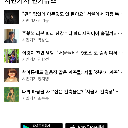
시민기자 인기뉴스
"편의점인데 아무것도 안 팔아요" 서울에서 가장 특별
한 편의점의 정체
시민기자 권기윤
주황색 리본 따라 한강부터 메타세쿼이아 숲길까지…
서울둘레길 15코스
시민기자 박상현
이것이 천연 냉방! '서울둘레길 9코스'로 숲속 피서 떠
나볼까
시민기자 정향선
한여름에도 얼음장 같은 계곡물! 서울 '진관사 계곡'이
천국이네~
시민기자 양지영
나의 마음을 사로잡은 건축물은? '서울시 건축상' 수
상작 공개!
시민기자 조수봉
다
A