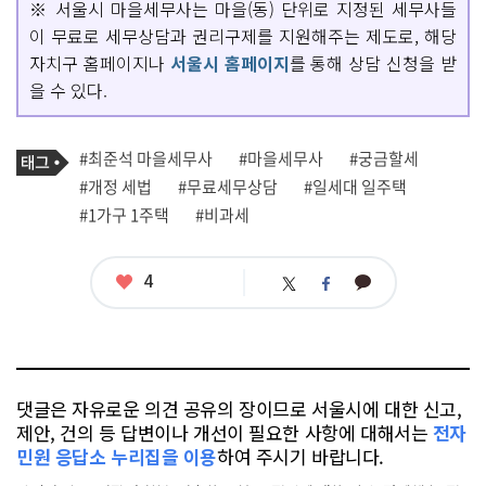
※ 서울시 마을세무사는 마을(동) 단위로 지정된 세무사들
이 무료로 세무상담과 권리구제를 지원해주는 제도로, 해당
자치구 홈페이지나
서울시 홈페이지
를 통해 상담 신청을 받
을 수 있다.
기
태
#최준석 마을세무사
#마을세무사
#궁금할세
사
그
관
#개정 세법
#무료세무상담
#일세대 일주택
련
#1가구 1주택
#비과세
태
그
좋
4
카
트
페
아
카
위
이
요
오
터
스
톡
북
댓글은 자유로운 의견 공유의 장이므로 서울시에 대한 신고,
제안, 건의 등 답변이나 개선이 필요한 사항에 대해서는
전자
민원 응답소 누리집을 이용
하여 주시기 바랍니다.