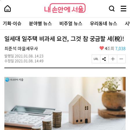
본
페
내
문
이
내
손
검
메
바
지
손
안
색
뉴
로
상
안
주
에
창
전
가
단
에
기획·이슈
분야별 뉴스
비주얼 뉴스
우리동네 뉴스
시
요
서
열
체
기
으
서
서
울
기
보
로
울
비
기
이
-
일세대 일주택 비과세 요건, 그것 참 궁금할 세(稅)!
스
동
서
바
울
좋
최준석 마을세무사
4
조회
7,038
로
시
아
가
대
발행일
2021.01.08. 14:23
요
기
페
S
글
글
표
수정일
2021.01.08. 14:49
이
N
자
자
소
지
S
크
크
통
U
공
기
기
포
R
유
크
작
털
L
하
게
게
복
기
변
변
사
경
경
하
하
기
기