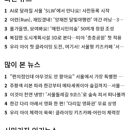
1
AI로 달라질 서울 'SLW'에서 만나요! 사전등록 시작
2
이런(Run), 재밌겠네! '양재천 달빛야행런' 야간 러닝…300명 모집
3
올가을엔, 모여봐요! '매헌시민의숲' 50여개 정원 조성
4
복잡한 도시계획시설 3D로 본다…미아 '층층공원' 첫 적용
5
우리 아이 첫 클라이밍 도전, 여기서! 서울형 키즈카페 '서울가족플라자점'
많이 본 뉴스
1
"편의점인데 아무것도 안 팔아요" 서울에서 가장 특별한 편의점의 정체
2
주황색 리본 따라 한강부터 메타세쿼이아 숲길까지…서울둘레길 15코스
3
이것이 천연 냉방! '서울둘레길 9코스'로 숲속 피서 떠나볼까
4
한강 다리 아래서 영화 한 편! '다리밑 영화관' 무료 상영
5
우리 아이 체력이 쑥쑥! 클라이밍 키즈카페·어린이 체력장