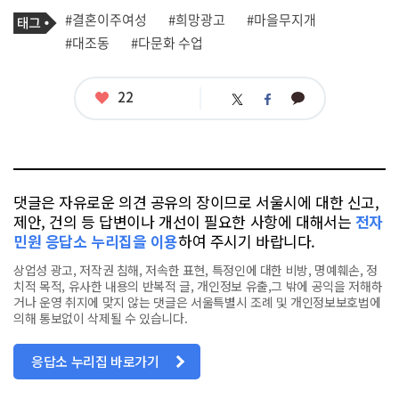
기
태
#결혼이주여성
#희망광고
#마을무지개
사
그
관
#대조동
#다문화 수업
련
태
그
좋
22
카
트
페
아
카
위
이
요
오
터
스
톡
북
댓글은 자유로운 의견 공유의 장이므로 서울시에 대한 신고,
제안, 건의 등 답변이나 개선이 필요한 사항에 대해서는
전자
민원 응답소 누리집을 이용
하여 주시기 바랍니다.
상업성 광고, 저작권 침해, 저속한 표현, 특정인에 대한 비방, 명예훼손, 정
치적 목적, 유사한 내용의 반복적 글, 개인정보 유출,그 밖에 공익을 저해하
거나 운영 취지에 맞지 않는 댓글은 서울특별시 조례 및 개인정보보호법에
의해 통보없이 삭제될 수 있습니다.
응답소 누리집 바로가기