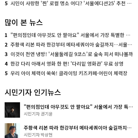
5
시민이 사랑한 '찐' 로컬 명소 어디? '서울에디션25' 추천 코스
많이 본 뉴스
1
"편의점인데 아무것도 안 팔아요" 서울에서 가장 특별한 편의점의 정체
2
주황색 리본 따라 한강부터 메타세쿼이아 숲길까지…서울둘레길 15코스
3
이것이 천연 냉방! '서울둘레길 9코스'로 숲속 피서 떠나볼까
4
한강 다리 아래서 영화 한 편! '다리밑 영화관' 무료 상영
5
우리 아이 체력이 쑥쑥! 클라이밍 키즈카페·어린이 체력장
시민기자 인기뉴스
"편의점인데 아무것도 안 팔아요" 서울에서 가장 특별
한 편의점의 정체
시민기자 권기윤
주황색 리본 따라 한강부터 메타세쿼이아 숲길까지…
서울둘레길 15코스
시민기자 박상현