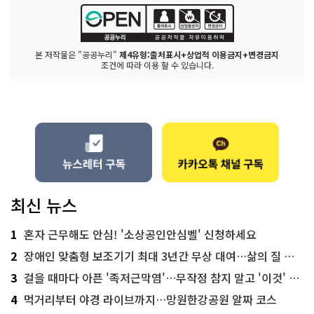
본 저작물은 "공공누리"
제4유형:출처표시+상업적 이용금지+변경금지
조건에 따라 이용 할 수 있습니다.
최신 뉴스
1
혼자 근무해도 안심! '소상공인안심벨' 신청하세요
2
장애인 맞춤형 보조기기 최대 3년간 무상 대여…삶의 질 높인다
3
걸을 때마다 아픈 '족저근막염'…무작정 참지 말고 '이것' 해보세요!
4
먹거리부터 야경 라이브까지…망원한강공원 알짜 코스