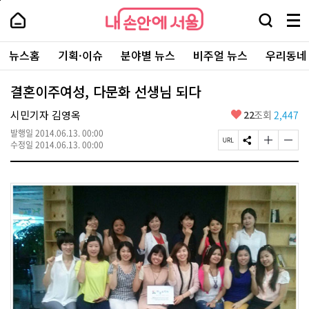
본
페
내
문
이
내
손
검
메
바
지
손
안
색
뉴
로
상
안
주
에
창
전
가
단
에
뉴스홈
기획·이슈
분야별 뉴스
비주얼 뉴스
우리동네
요
서
열
체
기
으
서
서
울
기
보
로
울
비
기
이
-
결혼이주여성, 다문화 선생님 되다
스
동
서
바
울
좋
시민기자 김영옥
22
조회
2,447
로
시
아
가
대
발행일
2014.06.13. 00:00
요
기
페
S
글
글
표
수정일
2014.06.13. 00:00
이
N
자
자
소
지
S
크
크
통
U
공
기
기
포
R
유
크
작
털
L
하
게
게
복
기
변
변
사
경
경
하
하
기
기