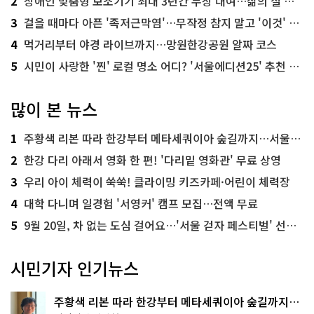
2
장애인 맞춤형 보조기기 최대 3년간 무상 대여…삶의 질 높인다
3
걸을 때마다 아픈 '족저근막염'…무작정 참지 말고 '이것' 해보세요!
4
먹거리부터 야경 라이브까지…망원한강공원 알짜 코스
5
시민이 사랑한 '찐' 로컬 명소 어디? '서울에디션25' 추천 코스
많이 본 뉴스
1
주황색 리본 따라 한강부터 메타세쿼이아 숲길까지…서울둘레길 15코스
2
한강 다리 아래서 영화 한 편! '다리밑 영화관' 무료 상영
3
우리 아이 체력이 쑥쑥! 클라이밍 키즈카페·어린이 체력장
4
대학 다니며 일경험 '서영커' 캠프 모집…전액 무료
5
9월 20일, 차 없는 도심 걸어요…'서울 걷자 페스티벌' 선착순 5천명
시민기자 인기뉴스
주황색 리본 따라 한강부터 메타세쿼이아 숲길까지…