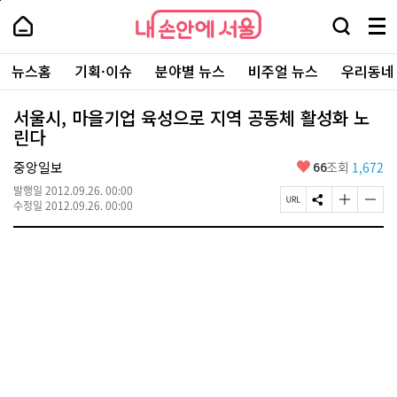
본
페
내
문
이
내
손
검
메
바
지
손
안
색
뉴
로
상
안
주
에
창
전
가
단
에
뉴스홈
기획·이슈
분야별 뉴스
비주얼 뉴스
우리동네
요
서
열
체
기
으
서
서
울
기
보
로
울
비
기
이
-
서울시, 마을기업 육성으로 지역 공동체 활성화 노
스
동
서
린다
바
울
로
시
가
좋
중앙일보
66
조회
1,672
대
기
아
표
발행일
2012.09.26. 00:00
요
소
페
S
글
글
수정일
2012.09.26. 00:00
통
이
N
자
자
포
지
S
크
크
털
U
공
기
기
R
유
크
작
L
하
게
게
복
기
변
변
사
경
경
하
하
기
기