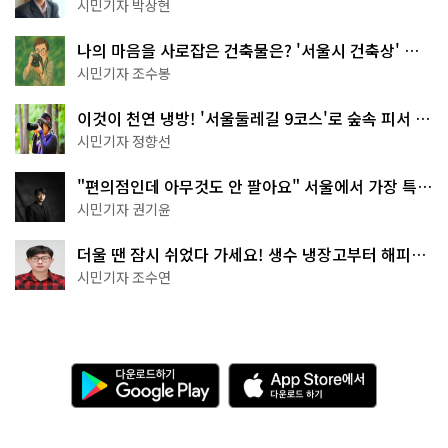
서울둘레길 15코스
시민기자 박상현
나의 마음을 사로잡은 건축물은? '서울시 건축상' 수
상작 공개!
시민기자 조수봉
이것이 천연 냉방! '서울둘레길 9코스'로 숲속 피서 떠
나볼까
시민기자 정향선
"편의점인데 아무것도 안 팔아요" 서울에서 가장 특별
한 편의점의 정체
시민기자 권기윤
더울 땐 잠시 쉬었다 가세요! 생수 냉장고부터 해피소
·무더위쉼터까지
시민기자 조수연
다
A
운
p
로
p
드
S
하
t