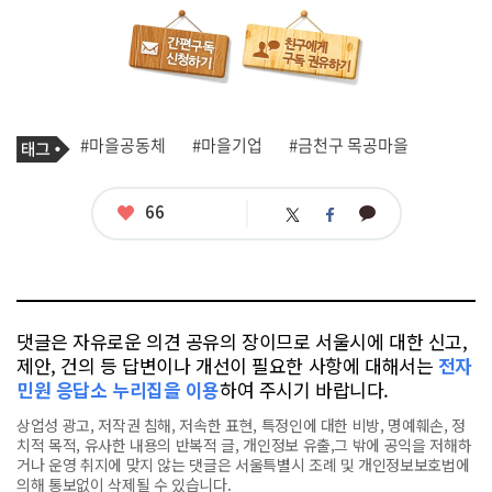
기
태
#마을공동체
#마을기업
#금천구 목공마을
사
그
관
련
태
좋
66
카
트
페
그
아
카
위
이
요
오
터
스
톡
북
댓글은 자유로운 의견 공유의 장이므로 서울시에 대한 신고,
제안, 건의 등 답변이나 개선이 필요한 사항에 대해서는
전자
민원 응답소 누리집을 이용
하여 주시기 바랍니다.
상업성 광고, 저작권 침해, 저속한 표현, 특정인에 대한 비방, 명예훼손, 정
치적 목적, 유사한 내용의 반복적 글, 개인정보 유출,그 밖에 공익을 저해하
거나 운영 취지에 맞지 않는 댓글은 서울특별시 조례 및 개인정보보호법에
의해 통보없이 삭제될 수 있습니다.