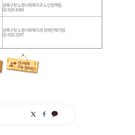
성북구청 노령사회복지과 노인정책팀
02-920-4384
성북구청 노령사회복지과 장애인복지팀
02-920-3297
카
트
페
카
위
이
오
터
스
톡
북