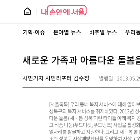
본
페
문
이
뉴
바
지
스
로
상
룸
가
단
뉴
기
으
스
로
기획·이슈
분야별 뉴스
비주얼 뉴스
우리동
주
이
요
동
서
비
스
새로운 가족과 아름다운 돌봄
바
로
가
기
시민기자 시민리포터 김수정
발행일
2013.05.2
[서울톡톡] 우리 동네 복지 서비스에 대해 알아
성북구의 복지 서비스를 취재하였다. 2013년 성북
다운 돌봄) 새 · 봄 성북'이란 타이틀 아래 복
고 식품 나눔(푸드마켓, 푸드뱅크) 사업을 활성
일자리를 발굴하고 지원한다. 그리고 새 · 봄 
또한 성북구 자살예방센터를 운영하여 자살 고위