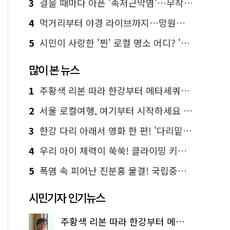
3
걸을 때마다 아픈 '족저근막염'…무작정 참지 말고 '이것' 해보세요!
4
먹거리부터 야경 라이브까지…망원한강공원 알짜 코스
5
시민이 사랑한 '찐' 로컬 명소 어디? '서울에디션25' 추천 코스
많이 본 뉴스
1
주황색 리본 따라 한강부터 메타세쿼이아 숲길까지…서울둘레길 15코스
2
서울 로컬여행, 여기부터 시작하세요 '서울에디션25'
3
한강 다리 아래서 영화 한 편! '다리밑 영화관' 무료 상영
4
우리 아이 체력이 쑥쑥! 클라이밍 키즈카페·어린이 체력장
5
폭염 속 피어난 진분홍 물결! 국립중앙박물관 배롱나무 명소
시민기자 인기뉴스
주황색 리본 따라 한강부터 메타세쿼이아 숲길까지…서울둘레길 15코스