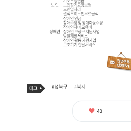
기초노령연금
노 인
노인장기요양보험
노인일자리
결식우려노인무료급식
장애인 연금
장애수당 및 장애아동수당
장애인자녀 교육비
장애인
장애인 보장구 지원사업
발달재활서비스
장애인 활동 자원사업
보조기기 렌탈서비스
기
태
#성북구
#복지
사
그
관
련
태
그
좋
40
아
요