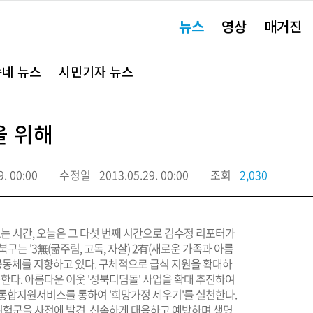
주
뉴스
영상
매거진
요
서
비
스
바
네 뉴스
시민기자 뉴스
로
가
기"
을 위해
9. 00:00
수정일
2013.05.29. 00:00
조회
2,030
보는 시간, 오늘은 그 다섯 번째 시간으로 김수정 리포터가
구는 '3無(굶주림, 고독, 자살) 2有(새로운 가족과 아름
지 공동체를 지향하고 있다. 구체적으로 급식 지원을 확대하
화한다. 아름다운 이웃 '성북디딤돌' 사업을 확대 추진하여
콜 통합지원서비스를 통하여 '희망가정 세우기'를 실천한다.
험군을 사전에 발견, 신속하게 대응하고 예방하며 생명