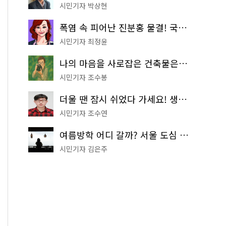
시민기자 박상현
폭염 속 피어난 진분홍 물결! 국립중앙박물관 배롱나무 명소
시민기자 최정윤
나의 마음을 사로잡은 건축물은? '서울시 건축상' 수상작 공개!
시민기자 조수봉
더울 땐 잠시 쉬었다 가세요! 생수 냉장고부터 해피소·무더위쉼터까지
시민기자 조수연
여름방학 어디 갈까? 서울 도심 무료 실내 여행 코스 추천
시민기자 김은주