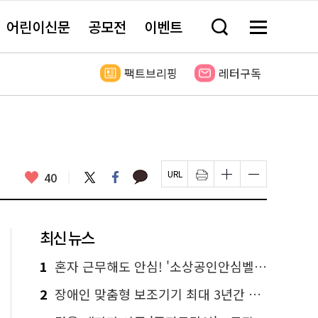
어린이신문
공모전
이벤트
검
메
색
뉴
창
전
열
체
팩트브리핑
레터구독
기
보
기
카
좋
트
페
40
페
인
글
글
카
위
이
아
이
쇄
자
자
오
터
스
요
지
하
크
크
톡
북
U
기
기
기
R
새
크
작
L
창
게
게
최신 뉴스
복
열
변
변
사
림
경
경
하
하
1
혼자 근무해도 안심! '소상공인안심벨' 신청하세요
기
기
2
장애인 맞춤형 보조기기 최대 3년간 무상 대여…삶의 질 높인다