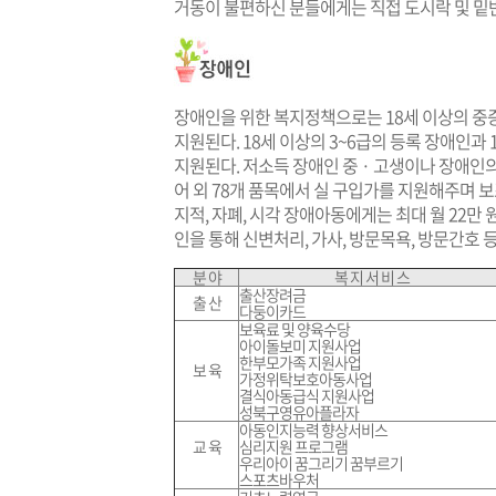
거동이 불편하신 분들에게는 직접 도시락 및 밑
장애인을 위한 복지정책으로는 18세 이상의 중증
지원된다. 18세 이상의 3~6급의 등록 장애인과
지원된다. 저소득 장애인 중 · 고생이나 장애인
어 외 78개 품목에서 실 구입가를 지원해주며 보
지적, 자폐, 시각 장애아동에게는 최대 월 22만
인을 통해 신변처리, 가사, 방문목욕, 방문간호 
분 야
복 지 서 비 스
출산장려금
출 산
다둥이카드
보육료 및 양육수당
아이돌보미 지원사업
한부모가족 지원사업
보 육
가정위탁보호아동사업
결식아동급식 지원사업
성북구영유아플라자
아동인지능력 향상서비스
교 육
심리지원 프로그램
우리아이 꿈그리기 꿈부르기
스포츠바우처