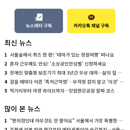
최신 뉴스
1
서울숲에서 퀴즈 한 판! '테마가 있는 정원여행' 떠나요
2
혼자 근무해도 안심! '소상공인안심벨' 신청하세요
3
장애인 맞춤형 보조기기 최대 3년간 무상 대여…삶의 질 높인다
4
걸을 때마다 아픈 '족저근막염'…무작정 참지 말고 '이것' 해보세요!
5
먹거리부터 야경 라이브까지…망원한강공원 알짜 코스
많이 본 뉴스
1
"편의점인데 아무것도 안 팔아요" 서울에서 가장 특별한 편의점의 정체
2
주황색 리본 따라 한강부터 메타세쿼이아 숲길까지…서울둘레길 15코스