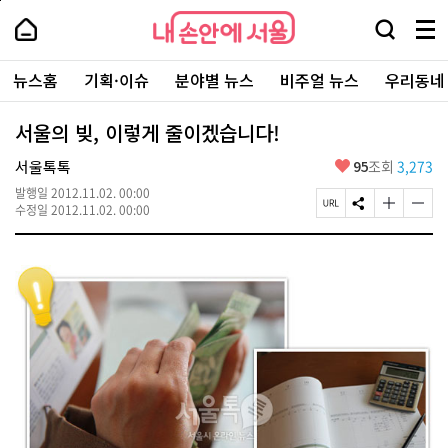
본
페
내
문
이
내
손
검
메
바
지
손
안
색
뉴
로
상
안
주
에
창
전
가
단
에
뉴스홈
기획·이슈
분야별 뉴스
비주얼 뉴스
우리동네
요
서
열
체
기
으
서
서
울
기
보
로
울
비
기
이
-
서울의 빚, 이렇게 줄이겠습니다!
스
동
서
바
울
좋
서울톡톡
95
조회
3,273
로
시
아
가
대
발행일
2012.11.02. 00:00
요
기
페
S
글
글
표
수정일
2012.11.02. 00:00
이
N
자
자
소
지
S
크
크
통
U
공
기
기
포
R
유
크
작
털
L
하
게
게
복
기
변
변
사
경
경
하
하
기
기