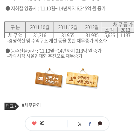
● 지하철 양공사 : '11.10월~'14년까지 6,245억 원 증가
채 무 증 가
구 분
2011.10월
2011.12월
2012말
소 계
2013
채 무 액
31,316
31,955
31,935
5,626
1,137
-경영혁신 및 수익구조 개선 등을 통한 채무증가 최소화
● 농수산물공사 : '11.10월~'14년까지 913억 원 증가
-가락시장 시설현대화 추진으로 채무증가
기
태
#채무관리
사
그
관
련
태
좋
95
카
트
페
그
아
카
위
이
요
오