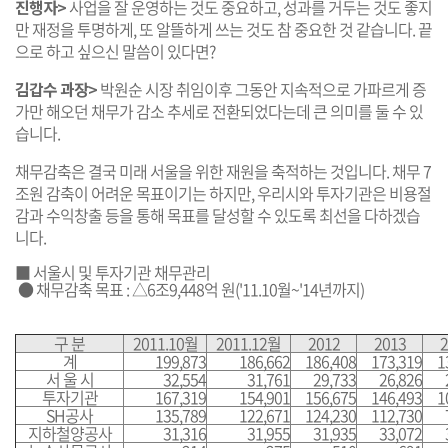
진행자>
사업을 잘 운영하는 것도 중요하고, 성과를 거두는 것도 좋지
만 재정을 투명하게, 또 알뜰하게 쓰는 것도 참 중요한 것 같습니다. 끝
으로 하고 싶으신 말씀이 있다면?
김갑수 과장>
박원순 시장 취임이후 그동안 지속적으로 가파르게 증
가만 해오던 채무가 감소 추세로 전환되었다는데 큰 의미를 둘 수 있
습니다.
채무감축은 결국 미래 서울을 위한 재원을 축적하는 것입니다. 채무 7
조원 감축이 어려운 목표이기는 하지만, 우리시와 투자기관은 비용절
감과 수익창출 등을 통해 목표를 달성할 수 있도록 최선을 다하겠습
니다.
■ 서울시 및 투자기관 채무관리
● 채무감축 목표 : △6조9,448억 원('11.10월~'14년까지)
구 분
2011.10월
2011.12월
2012
2013
2
계
199,873
186,662
186,408
173,319
1
서 울 시
32,554
31,761
29,733
26,826
투자기관
167,319
154,901
156,675
146,493
1
SH공사
135,789
122,671
124,230
112,730
지하철양공사
31,316
31,955
31,935
33,072