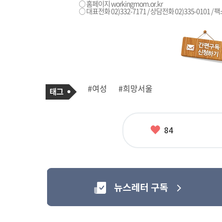
○ 홈페이지
workingmom.or.kr
○ 대표전화 02)332-7171 / 상담전화 02)335-0101 / 팩스
기
태
#여성
#희망서울
사
그
관
련
태
그
좋
84
아
요