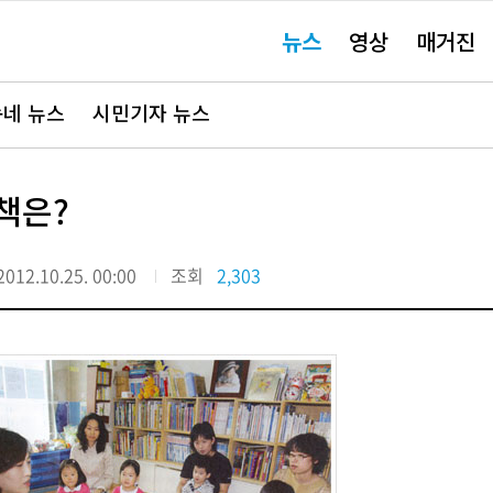
주
뉴스
영상
매거진
요
서
비
스
바
네 뉴스
시민기자 뉴스
로
가
기"
책은?
2012.10.25. 00:00
조회
2,303