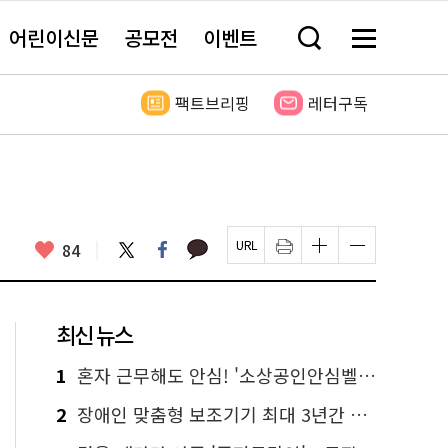
어린이신문
공모전
이벤트
검
메
색
뉴
창
전
열
체
팩트브리핑
레터구독
기
보
기
카
좋
트
페
84
페
인
글
글
카
위
이
아
이
쇄
자
자
오
터
스
요
지
하
크
크
톡
북
U
기
기
기
R
새
크
작
L
창
게
게
최신 뉴스
복
열
변
변
사
림
경
경
하
하
1
혼자 근무해도 안심! '소상공인안심벨' 신청하세요
기
기
2
장애인 맞춤형 보조기기 최대 3년간 무상 대여…삶의 질 높인다