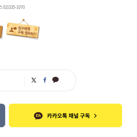
 02)335-1070
카
트
페
카
위
이
오
터
스
톡
북