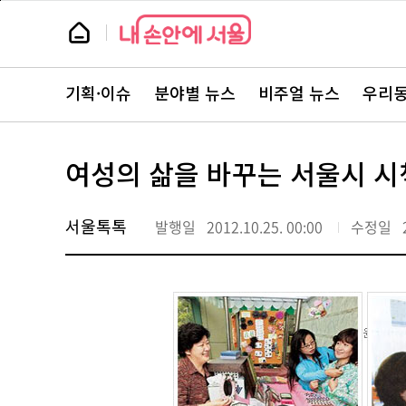
본
페
문
이
뉴
바
지
스
로
상
룸
가
단
뉴
기
으
스
로
기획·이슈
분야별 뉴스
비주얼 뉴스
우리동
주
이
요
동
서
비
스
여성의 삶을 바꾸는 서울시 시
바
로
가
기
서울톡톡
발행일
2012.10.25. 00:00
수정일