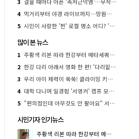
3
걸을 때마다 아픈 '족저근막염'…무작정 참지 말고 '이것' 해보세요!
4
먹거리부터 야경 라이브까지…망원한강공원 알짜 코스
5
시민이 사랑한 '찐' 로컬 명소 어디? '서울에디션25' 추천 코스
많이 본 뉴스
1
주황색 리본 따라 한강부터 메타세쿼이아 숲길까지…서울둘레길 15코스
2
한강 다리 아래서 영화 한 편! '다리밑 영화관' 무료 상영
3
우리 아이 체력이 쑥쑥! 클라이밍 키즈카페·어린이 체력장
4
대학 다니며 일경험 '서영커' 캠프 모집…전액 무료
5
"편의점인데 아무것도 안 팔아요" 서울에서 가장 특별한 편의점의 정체
시민기자 인기뉴스
주황색 리본 따라 한강부터 메타세쿼이아 숲길까지…서울둘레길 15코스