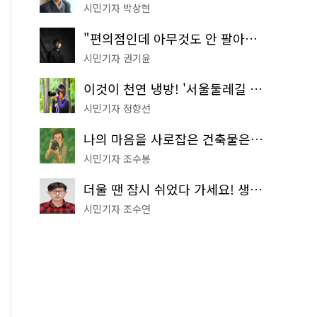
시민기자 박상현
"편의점인데 아무것도 안 팔아요" 서울에서 가장 특별한 편의점의 정체
시민기자 권기윤
이것이 천연 냉방! '서울둘레길 9코스'로 숲속 피서 떠나볼까
시민기자 정향선
나의 마음을 사로잡은 건축물은? '서울시 건축상' 수상작 공개!
시민기자 조수봉
더울 땐 잠시 쉬었다 가세요! 생수 냉장고부터 해피소·무더위쉼터까지
시민기자 조수연