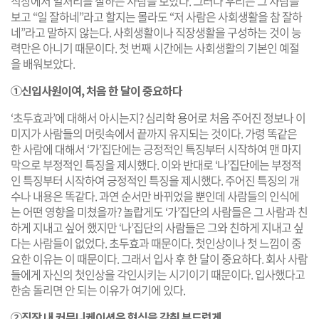
직장에서 일처리를 잘하는 사람을 보았다. 그러나 우리는 그 사람을
보고 “일 잘하네”라고 할지는 몰라도 “저 사람은 사회생활을 참 잘하
네”라고 말하지 않는다. 사회생활이나 직장생활을 구성하는 것이 능
력만은 아니기 때문이다. 첫 번째 시간에는 사회생활의 기본인 예절
을 배워보았다.
①신입사원이여, 처음 한 달이 중요하다
‘초두효과’에 대해서 아시는지? 심리학 용어로 처음 주어진 정보나 이
미지가 사람들의 머릿속에서 끝까지 유지되는 것이다. 가령 똑같은
한 사람에 대해서 ‘가’집단에는 긍정적인 특징부터 시작하여 맨 마지
막으로 부정적인 특징을 제시했다. 이와 반대로 ‘나’집단에는 부정적
인 특징부터 시작하여 긍정적인 특징을 제시했다. 주어진 특징의 개
수나 내용은 똑같다. 과연 순서만 바뀌었을 뿐인데 사람들의 인식에
는 어떤 영향을 미쳤을까? 놀랍게도 ‘가’집단의 사람들은 그 사람과 친
하게 지내고 싶어 했지만 ‘나’집단의 사람들은 그와 친하게 지내고 싶
다는 사람들이 없었다. 초두효과 때문이다. 첫인상이나 첫 느낌이 중
요한 이유는 이 때문이다. 그래서 입사 후 한 달이 중요하다. 회사 사람
들에게 자신의 첫인상을 각인시키는 시기이기 때문이다. 입사했다고
한숨 돌리면 안 되는 이유가 여기에 있다.
②직장 내 커뮤니케이션은 형식을 갖춰 부드럽게