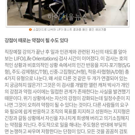
강점이 때로는 약점이 될 수도 있다
직장예절 강의가 끝난 후 일과 인관계와 관련된 자신의 태도를 알아
보는 LIFO(Life Orientations) 검사 시간이 이어졌다. 이 검사는 호의
적인 상황과 비호의적인 상황 속에서의 인간 반응을 지지-포기형(S/G
형), 주도-강제형(C/T형), 신중-고집형(C/H형), 적응-타협형(A/D형) 총
4가지 유형으로 나눈다. 왜 서로 다른 것 같은 두 개가 연결되어 있는
지 궁금하지 않은가? 그것은 이 검사를 개발한 앨런 캐처 박사가 개인
의 강점과 약점 사이에는 밀접한 관계가 존재한다는 사실을 발견했기
때문이다. 위기 상황에서는 자신의 강점이 강화되는데 일정수준이 지
나면 그것이 오히려 약점이 될 수 있다는 것이다. 다른 사람들의 요구
와 필요에 쉽게 반응하고 조직의 목표를 지지하고 성원하는 지지형은
긴장과 갈등 상황에서 자신을 지나치게 희생해 버리고 의기소침해지
는 약점을 지닌다. 주도적으로 일을 해내는 주도형은 반대에 부딪히
면 논쟁하고 싸우며 저항한다는 단점이 있다. 모든 것을 꼼꼼히 검토