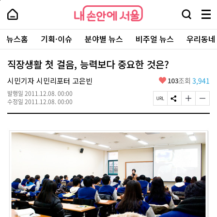
본
페
내
문
이
내
손
검
메
바
지
손
안
색
뉴
로
상
안
주
에
창
전
가
단
에
뉴스홈
기획·이슈
분야별 뉴스
비주얼 뉴스
우리동네
요
서
열
체
기
으
서
서
울
기
보
로
울
비
기
이
-
직장생활 첫 걸음, 능력보다 중요한 것은?
스
동
서
바
울
좋
시민기자 시민리포터 고은빈
103
조회
3,941
로
시
아
가
대
발행일
2011.12.08. 00:00
요
기
페
S
글
글
표
수정일
2011.12.08. 00:00
이
N
자
자
소
지
S
크
크
통
U
공
기
기
포
R
유
크
작
털
L
하
게
게
복
기
변
변
사
경
경
하
하
기
기