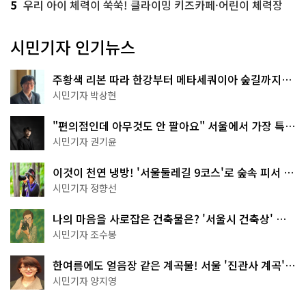
5
우리 아이 체력이 쑥쑥! 클라이밍 키즈카페·어린이 체력장
시민기자 인기뉴스
주황색 리본 따라 한강부터 메타세쿼이아 숲길까지…
서울둘레길 15코스
시민기자 박상현
"편의점인데 아무것도 안 팔아요" 서울에서 가장 특별
한 편의점의 정체
시민기자 권기윤
이것이 천연 냉방! '서울둘레길 9코스'로 숲속 피서 떠
나볼까
시민기자 정향선
나의 마음을 사로잡은 건축물은? '서울시 건축상' 수
상작 공개!
시민기자 조수봉
한여름에도 얼음장 같은 계곡물! 서울 '진관사 계곡'이
천국이네~
시민기자 양지영