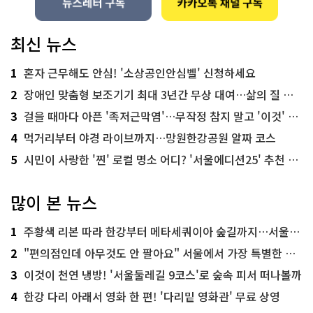
최신 뉴스
1
혼자 근무해도 안심! '소상공인안심벨' 신청하세요
2
장애인 맞춤형 보조기기 최대 3년간 무상 대여…삶의 질 높인다
3
걸을 때마다 아픈 '족저근막염'…무작정 참지 말고 '이것' 해보세요!
4
먹거리부터 야경 라이브까지…망원한강공원 알짜 코스
5
시민이 사랑한 '찐' 로컬 명소 어디? '서울에디션25' 추천 코스
많이 본 뉴스
1
주황색 리본 따라 한강부터 메타세쿼이아 숲길까지…서울둘레길 15코스
2
"편의점인데 아무것도 안 팔아요" 서울에서 가장 특별한 편의점의 정체
3
이것이 천연 냉방! '서울둘레길 9코스'로 숲속 피서 떠나볼까
4
한강 다리 아래서 영화 한 편! '다리밑 영화관' 무료 상영