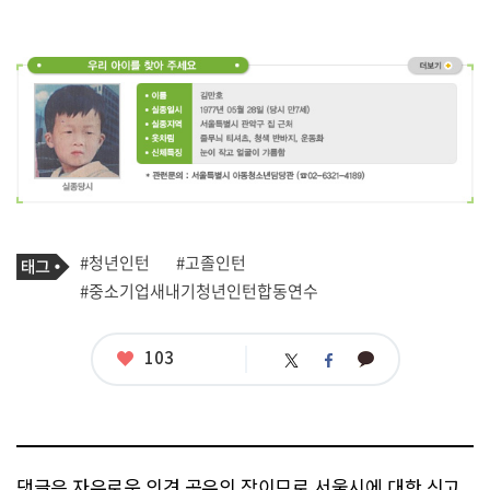
기
태
#청년인턴
#고졸인턴
사
그
관
#중소기업새내기청년인턴합동연수
련
태
그
좋
103
카
트
페
아
카
위
이
요
오
터
스
톡
북
댓글은 자유로운 의견 공유의 장이므로 서울시에 대한 신고,