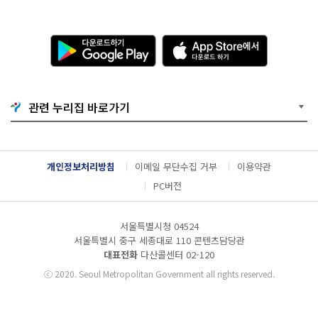
다
A
운
p
로
p
드
S
하
t
기
o
관련 누리집 바로가기
G
r
o
e
o
에
g
서
l
다
개인정보처리방침
이메일 무단수집 거부
이용약관
e
운
P
로
PC버전
l
드
a
하
y
기
서울특별시청 04524
서울특별시 중구 세종대로 110 콘텐츠담당관
대표전화
다산콜센터
02-120
ⓒ
2020. Seoul Metropolitan Government all rights reserved.