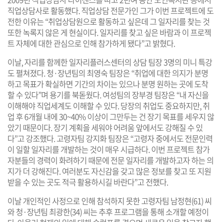
직업상담사로 활동했다. 직업상담 전문가인 그가 이번 프로젝트에 도
전한 이유는 “취업상담원으로 활동하고 싶은데 그 일자리를 찾는 것
또한 녹록지 않은 게 현실이다. 일자리를 찾고 싶은 바람과 이 프로젝
트 자체에 대한 관심으로 인해 참가하게 됐다”고 밝혔다.
이날, 자리를 함께한 일자리플러스센터의 상담 팀장 3명의 미니 특강
도 펼쳐졌다. 청·장년팀의 최영숙 팀장은 “취업에 대한 의지가 분명
하고 목표가 확실하면 기간의 차이는 있으나 분명 원하는 곳에 도착
할 수 있다”며 용기를 북돋웠다. 여성팀의 장부경 팀장은 “내 자신을
이해해야 직업세계도 이해할 수 있다. 당장의 취업도 중요하지만, 취
업 후 6개월 내에 30~40% 이상이 그만두는 건 장기 목표를 세우지 않
았기 때문이다. 장기 계획을 세워야 어려움 앞에서도 강해질 수 있
다”고 강조했다. 고령자팀 강지화 팀장은 “고령자 중에서도 전문인력
이 일할 일자리를 개발하는 것이 매우 시급하다. 이번 프로젝트 참가
자분들의 경력이 화려하기 때문에 전문 일자리를 개발하고자 하는 의
지가 더 강해진다. 여러분도 자신감을 갖고 많은 정보를 찾고 또 지원
받을 수 있는 곳도 적극 활용하시길 바란다”고 전했다.
이날 개인적인 사정으로 인해 참석하지 못한 고령자팀 남정현(61) 씨
와 청·장년팀 최광한(34) 씨는 추후 프로그램을 통해 소개할 예정이