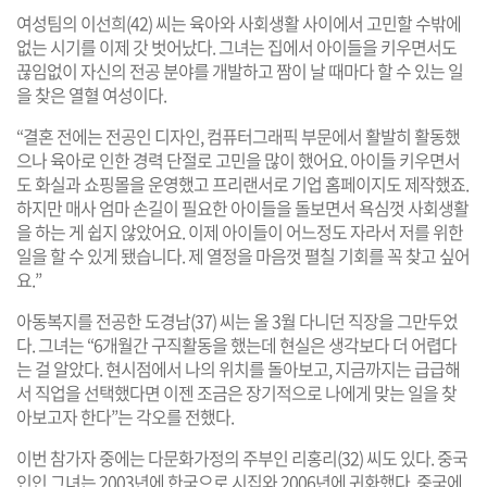
여성팀의 이선희(42) 씨는 육아와 사회생활 사이에서 고민할 수밖에
없는 시기를 이제 갓 벗어났다. 그녀는 집에서 아이들을 키우면서도
끊임없이 자신의 전공 분야를 개발하고 짬이 날 때마다 할 수 있는 일
을 찾은 열혈 여성이다.
“결혼 전에는 전공인 디자인, 컴퓨터그래픽 부문에서 활발히 활동했
으나 육아로 인한 경력 단절로 고민을 많이 했어요. 아이들 키우면서
도 화실과 쇼핑몰을 운영했고 프리랜서로 기업 홈페이지도 제작했죠.
하지만 매사 엄마 손길이 필요한 아이들을 돌보면서 욕심껏 사회생활
을 하는 게 쉽지 않았어요. 이제 아이들이 어느정도 자라서 저를 위한
일을 할 수 있게 됐습니다. 제 열정을 마음껏 펼칠 기회를 꼭 찾고 싶어
요.”
아동복지를 전공한 도경남(37) 씨는 올 3월 다니던 직장을 그만두었
다. 그녀는 “6개월간 구직활동을 했는데 현실은 생각보다 더 어렵다
는 걸 알았다. 현시점에서 나의 위치를 돌아보고, 지금까지는 급급해
서 직업을 선택했다면 이젠 조금은 장기적으로 나에게 맞는 일을 찾
아보고자 한다”는 각오를 전했다.
이번 참가자 중에는 다문화가정의 주부인 리홍리(32) 씨도 있다. 중국
인인 그녀는 2003년에 한국으로 시집와 2006년에 귀화했다. 중국에