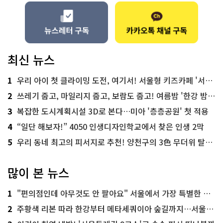
최신 뉴스
1
우리 아이 첫 클라이밍 도전, 여기서! 서울형 키즈카페 '서울가족플라자점'
2
쓰레기 줍고, 마일리지 줍고, 보람도 줍고! 여름밤 '한강 밤마실 줍깅'
3
복잡한 도시계획시설 3D로 본다…미아 '층층공원' 첫 적용
4
“일단 해보자!” 4050 인생디자인학교에서 찾은 인생 2막
5
우리 동네 최고의 피서지로 추천! 양천구의 3色 무더위 탈출 명소
많이 본 뉴스
1
"편의점인데 아무것도 안 팔아요" 서울에서 가장 특별한 편의점의 정체
2
주황색 리본 따라 한강부터 메타세쿼이아 숲길까지…서울둘레길 15코스