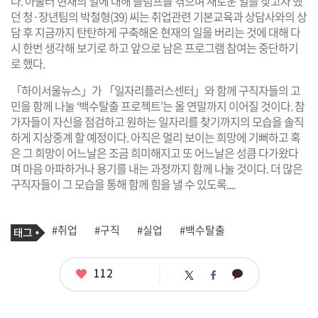
다. 아울러 현재의 일에 대해 슬럼프를 겪으며 새로운 일을 찾고자 했
던 청·장년팀의 박철형(39) 씨는 취업관련 기본교육과 상담사와의 상
담 후 지금까지 탄탄하게 구축해온 현재의 일을 버리는 것에 대해 다
시 한번 생각해 보기로 하고 앞으로 남은 프로그램 참여는 중단하기
로 했다.
「하이서울뉴스」가 「일자리플러스센터」와 함께 구직자들의 고
민을 함께 나눌 ‘백수탈출 프로젝트’는 올 연말까지 이어질 것이다. 참
가자들이 자신을 점검하고 원하는 일자리를 찾기까지의 모습을 솔직
하게 지상중계 할 예정이다. 아직은 멀리 보이는 희망에 기뻐하고 혹
은 그 희망이 어느날은 조금 희미해지고 또 어느날은 성큼 다가왔다
며 마음 아파하거나 용기를 내는 과정까지 함께 나눌 것이다. 더 많은
구직자들이 그 모습을 통해 함께 힘을 낼 수 있도록....
기
태
#취업
#구직
#실업
#백수탈출
사
그
관
련
태
좋
112
카
트
페
그
아
카
위
이
요
오
터
스
톡
북