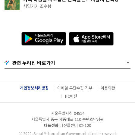
상작 공개!
시민기자 조수봉
다
A
운
p
로
p
드
S
하
t
기
o
관련 누리집 바로가기
G
r
o
e
o
에
g
서
l
다
개인정보처리방침
이메일 무단수집 거부
이용약관
e
운
P
로
PC버전
l
드
a
하
y
기
서울특별시청 04524
서울특별시 중구 세종대로 110 콘텐츠담당관
대표전화
다산콜센터
02-120
ⓒ
2020. Seoul Metropolitan Government all rights reserved.