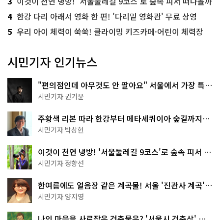
3
이것이 천연 냉방! '서울둘레길 9코스'로 숲속 피서 떠나볼까
4
한강 다리 아래서 영화 한 편! '다리밑 영화관' 무료 상영
5
우리 아이 체력이 쑥쑥! 클라이밍 키즈카페·어린이 체력장
시민기자 인기뉴스
"편의점인데 아무것도 안 팔아요" 서울에서 가장 특별
한 편의점의 정체
시민기자 권기윤
주황색 리본 따라 한강부터 메타세쿼이아 숲길까지…
서울둘레길 15코스
시민기자 박상현
이것이 천연 냉방! '서울둘레길 9코스'로 숲속 피서 떠
나볼까
시민기자 정향선
한여름에도 얼음장 같은 계곡물! 서울 '진관사 계곡'이
천국이네~
시민기자 양지영
나의 마음을 사로잡은 건축물은? '서울시 건축상' 수