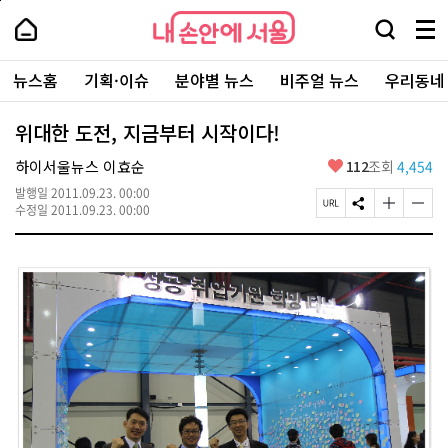
본
페
내
문
이
내
손
검
메
바
지
손
안
색
뉴
로
상
안
주
에
창
전
가
단
에
뉴스홈
기획·이슈
분야별 뉴스
비주얼 뉴스
우리동네
요
서
열
체
기
으
서
서
울
기
보
로
울
비
기
이
-
위대한 도전, 지금부터 시작이다!
스
동
서
바
울
좋
하이서울뉴스 이효순
112
조회
4,454
로
시
아
가
대
발행일
2011.09.23. 00:00
요
기
페
S
글
글
표
수정일
2011.09.23. 00:00
이
N
자
자
소
지
S
크
크
통
U
공
기
기
포
R
유
크
작
털
L
하
게
게
복
기
변
변
사
경
경
하
하
기
기