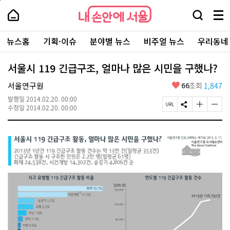
본
페
내
문
이
내
손
검
메
바
지
손
안
색
뉴
로
상
안
주
에
창
전
가
단
에
뉴스홈
기획·이슈
분야별 뉴스
비주얼 뉴스
우리동네
요
서
열
체
기
으
서
서
울
기
보
로
울
비
기
이
-
서울시 119 긴급구조, 얼마나 많은 시민을 구했나?
스
동
서
바
울
좋
서울연구원
66
조회
1,847
로
시
아
가
대
발행일
2014.02.20. 00:00
요
기
페
S
글
글
표
수정일
2014.02.20. 00:00
이
N
자
자
소
지
S
크
크
통
U
공
기
기
포
R
유
크
작
털
L
하
게
게
복
기
변
변
사
경
경
하
하
기
기