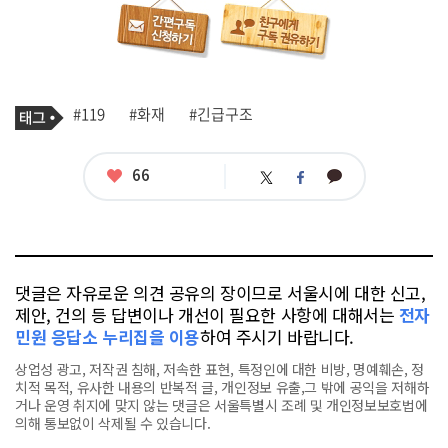
기
태
#119
#화재
#긴급구조
사
그
관
련
태
좋
66
카
트
페
그
아
카
위
이
요
오
터
스
톡
북
댓글은 자유로운 의견 공유의 장이므로 서울시에 대한 신고,
제안, 건의 등 답변이나 개선이 필요한 사항에 대해서는
전자
민원 응답소 누리집을 이용
하여 주시기 바랍니다.
상업성 광고, 저작권 침해, 저속한 표현, 특정인에 대한 비방, 명예훼손, 정
치적 목적, 유사한 내용의 반복적 글, 개인정보 유출,그 밖에 공익을 저해하
거나 운영 취지에 맞지 않는 댓글은 서울특별시 조례 및 개인정보보호법에
의해 통보없이 삭제될 수 있습니다.