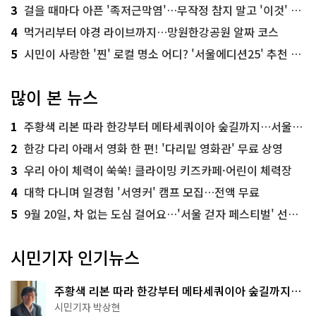
3
걸을 때마다 아픈 '족저근막염'…무작정 참지 말고 '이것' 해보세요!
4
먹거리부터 야경 라이브까지…망원한강공원 알짜 코스
5
시민이 사랑한 '찐' 로컬 명소 어디? '서울에디션25' 추천 코스
많이 본 뉴스
1
주황색 리본 따라 한강부터 메타세쿼이아 숲길까지…서울둘레길 15코스
2
한강 다리 아래서 영화 한 편! '다리밑 영화관' 무료 상영
3
우리 아이 체력이 쑥쑥! 클라이밍 키즈카페·어린이 체력장
4
대학 다니며 일경험 '서영커' 캠프 모집…전액 무료
5
9월 20일, 차 없는 도심 걸어요…'서울 걷자 페스티벌' 선착순 5천명
시민기자 인기뉴스
주황색 리본 따라 한강부터 메타세쿼이아 숲길까지…
서울둘레길 15코스
시민기자 박상현