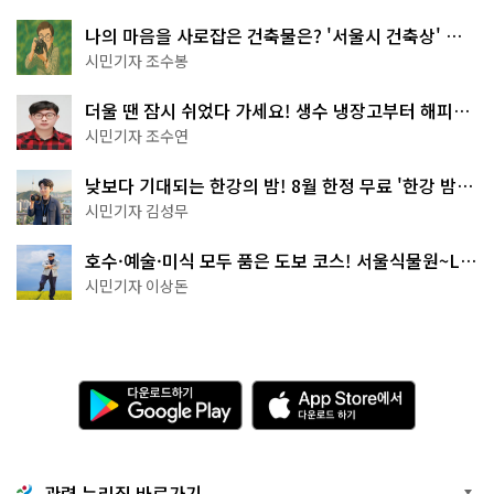
나의 마음을 사로잡은 건축물은? '서울시 건축상' 수
상작 공개!
시민기자 조수봉
더울 땐 잠시 쉬었다 가세요! 생수 냉장고부터 해피소
·무더위쉼터까지
시민기자 조수연
낮보다 기대되는 한강의 밤! 8월 한정 무료 '한강 밤
핑' 예약은?
시민기자 김성무
호수·예술·미식 모두 품은 도보 코스! 서울식물원~LG
아트센터~마곡테라스거리
시민기자 이상돈
다
A
운
p
로
p
드
S
하
t
기
o
관련 누리집 바로가기