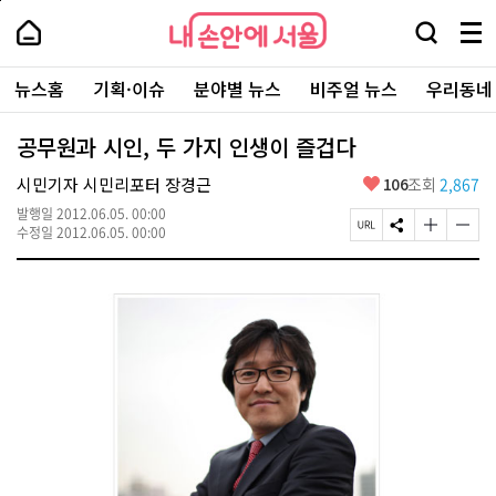
본
페
내
문
이
내
손
검
메
바
지
손
안
색
뉴
로
상
안
주
에
창
전
가
단
에
뉴스홈
기획·이슈
분야별 뉴스
비주얼 뉴스
우리동네
요
서
열
체
기
으
서
서
울
기
보
로
울
비
기
이
-
공무원과 시인, 두 가지 인생이 즐겁다
스
동
서
바
울
좋
시민기자 시민리포터 장경근
106
조회
2,867
로
시
아
가
대
발행일
2012.06.05. 00:00
요
기
페
S
글
글
표
수정일
2012.06.05. 00:00
이
N
자
자
소
지
S
크
크
통
U
공
기
기
포
R
유
크
작
털
L
하
게
게
복
기
변
변
사
경
경
하
하
기
기