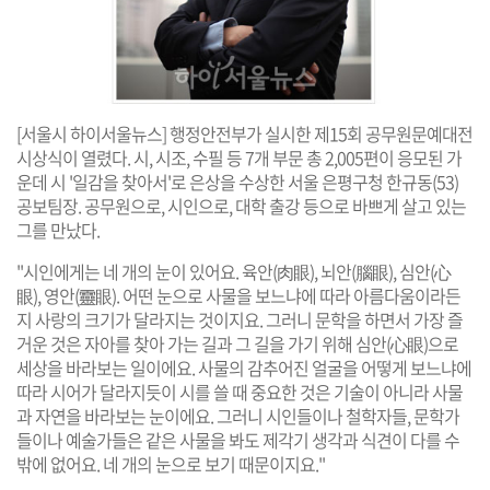
[서울시 하이서울뉴스] 행정안전부가 실시한 제15회 공무원문예대전
시상식이 열렸다. 시, 시조, 수필 등 7개 부문 총 2,005편이 응모된 가
운데 시 '일감을 찾아서'로 은상을 수상한 서울 은평구청 한규동(53)
공보팀장. 공무원으로, 시인으로, 대학 출강 등으로 바쁘게 살고 있는
그를 만났다.
"시인에게는 네 개의 눈이 있어요. 육안(肉眼), 뇌안(腦眼), 심안(心
眼), 영안(靈眼). 어떤 눈으로 사물을 보느냐에 따라 아름다움이라든
지 사랑의 크기가 달라지는 것이지요. 그러니 문학을 하면서 가장 즐
거운 것은 자아를 찾아 가는 길과 그 길을 가기 위해 심안(心眼)으로
세상을 바라보는 일이에요. 사물의 감추어진 얼굴을 어떻게 보느냐에
따라 시어가 달라지듯이 시를 쓸 때 중요한 것은 기술이 아니라 사물
과 자연을 바라보는 눈이에요. 그러니 시인들이나 철학자들, 문학가
들이나 예술가들은 같은 사물을 봐도 제각기 생각과 식견이 다를 수
밖에 없어요. 네 개의 눈으로 보기 때문이지요."