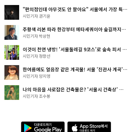
"편의점인데 아무것도 안 팔아요" 서울에서 가장 특별
한 편의점의 정체
시민기자 권기윤
주황색 리본 따라 한강부터 메타세쿼이아 숲길까지…
서울둘레길 15코스
시민기자 박상현
이것이 천연 냉방! '서울둘레길 9코스'로 숲속 피서 떠
나볼까
시민기자 정향선
한여름에도 얼음장 같은 계곡물! 서울 '진관사 계곡'이
천국이네~
시민기자 양지영
나의 마음을 사로잡은 건축물은? '서울시 건축상' 수
상작 공개!
시민기자 조수봉
다
A
운
p