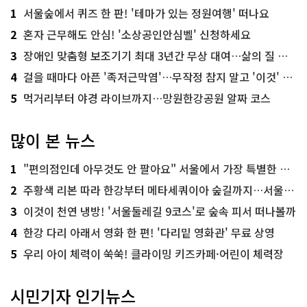
1
서울숲에서 퀴즈 한 판! '테마가 있는 정원여행' 떠나요
2
혼자 근무해도 안심! '소상공인안심벨' 신청하세요
3
장애인 맞춤형 보조기기 최대 3년간 무상 대여…삶의 질 높인다
4
걸을 때마다 아픈 '족저근막염'…무작정 참지 말고 '이것' 해보세요!
5
먹거리부터 야경 라이브까지…망원한강공원 알짜 코스
많이 본 뉴스
1
"편의점인데 아무것도 안 팔아요" 서울에서 가장 특별한 편의점의 정체
2
주황색 리본 따라 한강부터 메타세쿼이아 숲길까지…서울둘레길 15코스
3
이것이 천연 냉방! '서울둘레길 9코스'로 숲속 피서 떠나볼까
4
한강 다리 아래서 영화 한 편! '다리밑 영화관' 무료 상영
5
우리 아이 체력이 쑥쑥! 클라이밍 키즈카페·어린이 체력장
시민기자 인기뉴스