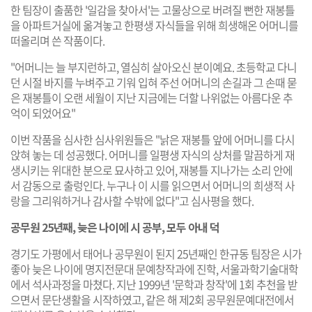
한 팀장이 출품한 '일감을 찾아서'는 고물상으로 버려질 뻔한 재봉틀
을 아파트거실에 옮겨놓고 한평생 자식들을 위해 희생해온 어머니를
떠올리며 쓴 작품이다.
"어머니는 늘 부지런하고, 열심히 살아오신 분이예요. 초등학교 다니
던 시절 바지를 누벼주고 기워 입혀 주선 어머니의 손길과 그 손때 묻
은 재봉틀이 오랜 세월이 지난 지금에는 더할 나위없는 아름다운 추
억이 되었어요"
이번 작품을 심사한 심사위원들은 "낡은 재봉틀 앞에 어머니를 다시
앉혀 놓는 데 성공했다. 어머니를 일평생 자식의 상처를 말끔하게 재
생시키는 위대한 분으로 묘사하고 있어, 재봉틀 지나가는 소리 안에
서 감동으로 출렁인다. 누구나 이 시를 읽으면서 어머니의 희생적 사
랑을 그리워하거나 감사할 수밖에 없다"고 심사평을 했다.
공무원 25년째, 늦은 나이에 시 공부, 모두 아내 덕
경기도 가평에서 태어나 공무원이 된지 25년째인 한규동 팀장은 시가
좋아 늦은 나이에 명지전문대 문예창작과에 진학, 서울과학기술대학
에서 석사과정을 마쳤다. 지난 1999년 '문학과 창작'에 1회 추천을 받
으면서 문단생활을 시작하였고, 같은 해 제2회 공무원문예대전에서