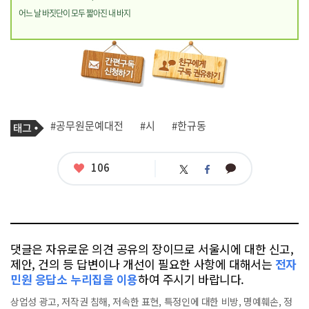
어느 날 바짓단이 모두 짧아진 내 바지
기
태
#공무원문예대전
#시
#한규동
사
그
관
련
태
좋
106
카
트
페
그
아
카
위
이
요
오
터
스
톡
북
댓글은 자유로운 의견 공유의 장이므로 서울시에 대한 신고,
제안, 건의 등 답변이나 개선이 필요한 사항에 대해서는
전자
민원 응답소 누리집을 이용
하여 주시기 바랍니다.
상업성 광고, 저작권 침해, 저속한 표현, 특정인에 대한 비방, 명예훼손, 정