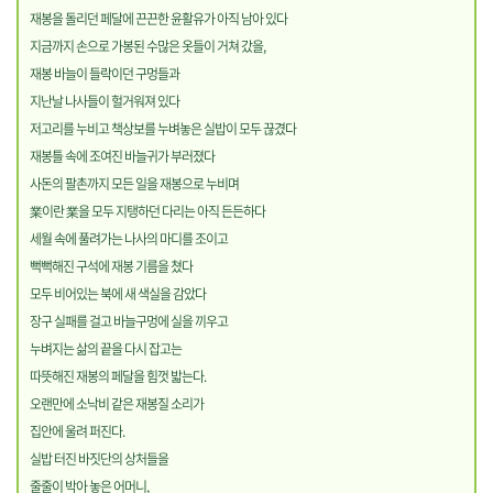
재봉을 돌리던 페달에 끈끈한 윤활유가 아직 남아 있다
지금까지 손으로 가봉된 수많은 옷들이 거쳐 갔을,
재봉 바늘이 들락이던 구멍들과
지난날 나사들이 헐거워져 있다
저고리를 누비고 책상보를 누벼놓은 실밥이 모두 끊겼다
재봉틀 속에 조여진 바늘귀가 부러졌다
사돈의 팔촌까지 모든 일을 재봉으로 누비며
業이란 業을 모두 지탱하던 다리는 아직 든든하다
세월 속에 풀려가는 나사의 마디를 조이고
뻑뻑해진 구석에 재봉 기름을 쳤다
모두 비어있는 북에 새 색실을 감았다
장구 실패를 걸고 바늘구멍에 실을 끼우고
누벼지는 삶의 끝을 다시 잡고는
따뜻해진 재봉의 페달을 힘껏 밟는다.
오랜만에 소낙비 같은 재봉질 소리가
집안에 울려 퍼진다.
실밥 터진 바짓단의 상처들을
줄줄이 박아 놓은 어머니,