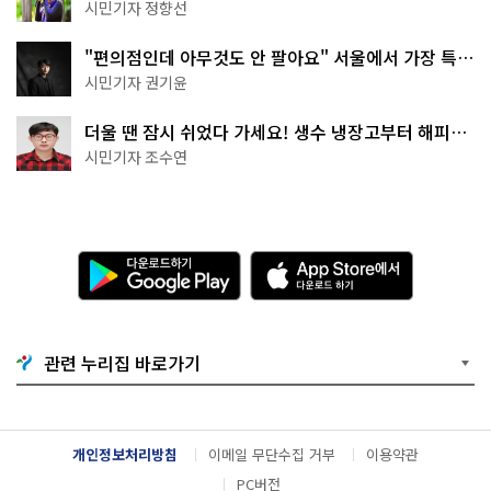
나볼까
시민기자 정향선
"편의점인데 아무것도 안 팔아요" 서울에서 가장 특별
한 편의점의 정체
시민기자 권기윤
더울 땐 잠시 쉬었다 가세요! 생수 냉장고부터 해피소
·무더위쉼터까지
시민기자 조수연
다
A
운
p
로
p
드
S
하
t
기
o
관련 누리집 바로가기
G
r
o
e
o
에
g
서
l
다
개인정보처리방침
이메일 무단수집 거부
이용약관
e
운
P
로
PC버전