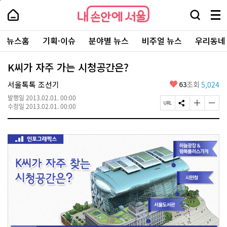
본
페
내
문
이
내
손
검
메
바
지
손
안
색
뉴
로
상
안
주
에
창
전
가
단
에
뉴스홈
기획·이슈
분야별 뉴스
비주얼 뉴스
우리동네
요
서
열
체
기
으
서
서
울
기
보
로
울
비
기
이
-
K씨가 자주 가는 시청공간은?
스
동
서
바
울
좋
서울톡톡 조선기
63
조회
5,024
로
시
아
가
대
발행일
2013.02.01. 00:00
요
기
페
S
글
글
표
수정일
2013.02.01. 00:00
이
N
자
자
소
지
S
크
크
통
U
공
기
기
포
R
유
크
작
털
L
하
게
게
복
기
변
변
사
경
경
하
하
기
기