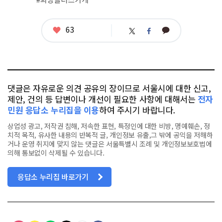
련
태
그
좋
63
카
트
페
아
카
위
이
요
오
터
스
톡
북
댓글은 자유로운 의견 공유의 장이므로 서울시에 대한 신고,
제안, 건의 등 답변이나 개선이 필요한 사항에 대해서는
전자
민원 응답소 누리집을 이용
하여 주시기 바랍니다.
상업성 광고, 저작권 침해, 저속한 표현, 특정인에 대한 비방, 명예훼손, 정
치적 목적, 유사한 내용의 반복적 글, 개인정보 유출,그 밖에 공익을 저해하
거나 운영 취지에 맞지 않는 댓글은 서울특별시 조례 및 개인정보보호법에
의해 통보없이 삭제될 수 있습니다.
응답소 누리집 바로가기