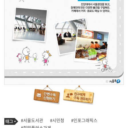
기
태
#서울도서관
#시민청
#인포그래픽스
사
그
관
#희망플러스가게