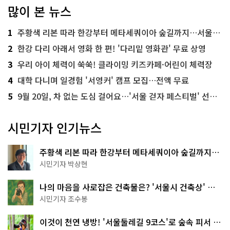
많이 본 뉴스
1
주황색 리본 따라 한강부터 메타세쿼이아 숲길까지…서울둘레길 15코스
2
한강 다리 아래서 영화 한 편! '다리밑 영화관' 무료 상영
3
우리 아이 체력이 쑥쑥! 클라이밍 키즈카페·어린이 체력장
4
대학 다니며 일경험 '서영커' 캠프 모집…전액 무료
5
9월 20일, 차 없는 도심 걸어요…'서울 걷자 페스티벌' 선착순 5천명
시민기자 인기뉴스
주황색 리본 따라 한강부터 메타세쿼이아 숲길까지…
서울둘레길 15코스
시민기자 박상현
나의 마음을 사로잡은 건축물은? '서울시 건축상' 수
상작 공개!
시민기자 조수봉
이것이 천연 냉방! '서울둘레길 9코스'로 숲속 피서 떠