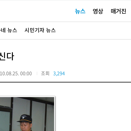
주
뉴스
영상
매거진
요
서
비
스
바
네 뉴스
시민기자 뉴스
로
가
기"
가신다
10.08.25. 00:00
조회
3,294