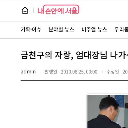
본
페
문
이
뉴
바
지
스
로
상
룸
가
단
뉴
기
으
스
로
기획·이슈
분야별 뉴스
비주얼 뉴스
우리동
주
이
요
동
서
비
스
금천구의 자랑, 엄대장님 나
바
로
가
기
admin
발행일
2010.08.25. 00:00
수정일
20