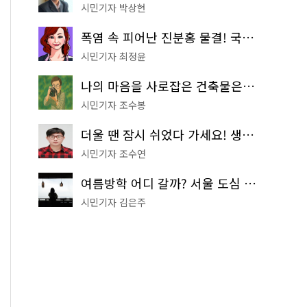
시민기자 박상현
폭염 속 피어난 진분홍 물결! 국립중앙박물관 배롱나무 명소
시민기자 최정윤
나의 마음을 사로잡은 건축물은? '서울시 건축상' 수상작 공개!
시민기자 조수봉
더울 땐 잠시 쉬었다 가세요! 생수 냉장고부터 해피소·무더위쉼터까지
시민기자 조수연
여름방학 어디 갈까? 서울 도심 무료 실내 여행 코스 추천
시민기자 김은주