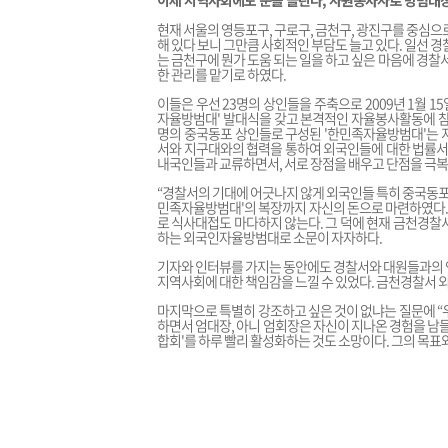
이제 지역사회에도 눈을 돌린다, 자원봉사자로 방범대
현재 서울의 영등포구, 구로구, 금천구, 광진구를 중심으
해 있다 보니 그만큼 사회적인 부담도 늘고 있다. 일선 
는 금천구에 뭔가 도움 되는 일을 하고 싶은 마음에 경찰
한 관리를 맡기로 하였다.
이들은 우선 23명의 상인들을 주축으로 2009년 1월 
자율방범대' 발대식을 갖고 본격적인 자율봉사활동에 참
명의 중국동포 상인들로 구성된 '한민족자율방범대'는 지
서와 지구대와의 협력을 통하여 외국인들에 대한 법률
내국인들과 교류하면서, 서로 장점을 배우고 단점을 극복
“경찰서의 기대에 어긋나지 않게 외국인들 특히 중국동포
민족자율방범대'의 복장까지 자신의 돈으로 마련하였다. 
로 식사대접도 마다하지 않는다. 그 덕에 현재 금천경찰
하는 외국인자율방범대로 소문이 자자하다.
기자와 인터뷰를 가지는 동안에도 경찰서와 대원들과의 연
지역사회에 대한 책임감을 느낄 수 있었다. 금천경찰서 
마지막으로 특별히 강조하고 싶은 것이 없냐는 질문에 “
하면서 엄대장, 아니 엄회장은 자신이 지나온 경험을 남
합회'를 하루 빨리 활성화하는 것도 소망이다. 그의 목표