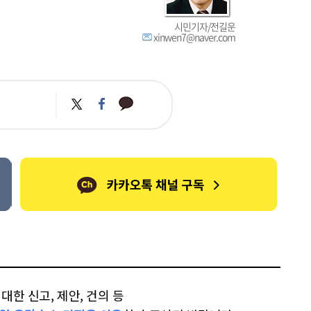
시민기자/전길운
xinwen7@naver.com
카
트
페
카
위
이
오
터
스
톡
북
한 신고, 제안, 건의 등