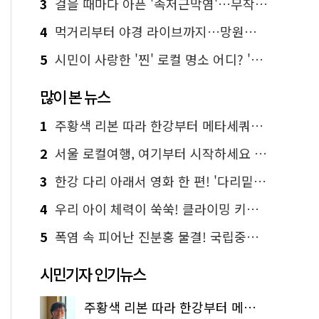
3
걸을 때마다 아픈 '족저근막염'…무작정 참지 말고 '이것' 해보세요!
4
먹거리부터 야경 라이브까지…망원한강공원 알짜 코스
5
시민이 사랑한 '찐' 로컬 명소 어디? '서울에디션25' 추천 코스
많이 본 뉴스
1
주황색 리본 따라 한강부터 메타세쿼이아 숲길까지…서울둘레길 15코스
2
서울 로컬여행, 여기부터 시작하세요 '서울에디션25'
3
한강 다리 아래서 영화 한 편! '다리밑 영화관' 무료 상영
4
우리 아이 체력이 쑥쑥! 클라이밍 키즈카페·어린이 체력장
5
폭염 속 피어난 진분홍 물결! 국립중앙박물관 배롱나무 명소
시민기자 인기뉴스
주황색 리본 따라 한강부터 메타세쿼이아 숲길까지…서울둘레길 15코스