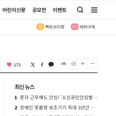
어린이신문
공모전
이벤트
검
메
색
뉴
창
전
열
체
팩트브리핑
레터구독
기
보
기
카
좋
트
페
173
페
인
글
글
카
위
이
아
이
쇄
자
자
오
터
스
요
지
하
크
크
톡
북
U
기
기
기
R
새
크
작
L
창
게
게
최신 뉴스
복
열
변
변
사
림
경
경
하
하
1
혼자 근무해도 안심! '소상공인안심벨' 신청하세요
기
기
2
장애인 맞춤형 보조기기 최대 3년간 무상 대여…삶의 질 높인다