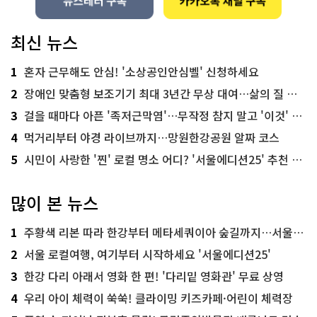
최신 뉴스
1
혼자 근무해도 안심! '소상공인안심벨' 신청하세요
2
장애인 맞춤형 보조기기 최대 3년간 무상 대여…삶의 질 높인다
3
걸을 때마다 아픈 '족저근막염'…무작정 참지 말고 '이것' 해보세요!
4
먹거리부터 야경 라이브까지…망원한강공원 알짜 코스
5
시민이 사랑한 '찐' 로컬 명소 어디? '서울에디션25' 추천 코스
많이 본 뉴스
1
주황색 리본 따라 한강부터 메타세쿼이아 숲길까지…서울둘레길 15코스
2
서울 로컬여행, 여기부터 시작하세요 '서울에디션25'
3
한강 다리 아래서 영화 한 편! '다리밑 영화관' 무료 상영
4
우리 아이 체력이 쑥쑥! 클라이밍 키즈카페·어린이 체력장