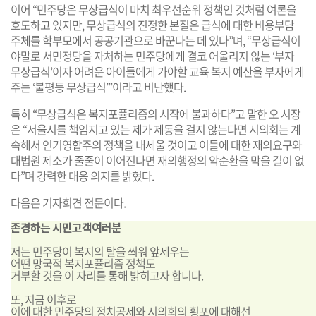
이어 “민주당은 무상급식이 마치 최우선순위 정책인 것처럼 여론을
호도하고 있지만, 무상급식의 진정한 본질은 급식에 대한 비용부담
주체를 학부모에서 공공기관으로 바꾼다는 데 있다”며, “무상급식이
야말로 서민정당을 자처하는 민주당에게 결코 어울리지 않는 ‘부자
무상급식’이자 어려운 아이들에게 가야할 교육 복지 예산을 부자에게
주는 ‘불평등 무상급식’”이라고 비난했다.
특히 “무상급식은 복지포퓰리즘의 시작에 불과하다”고 말한 오 시장
은 “서울시를 책임지고 있는 제가 제동을 걸지 않는다면 시의회는 계
속해서 인기영합주의 정책을 내세울 것이고 이들에 대한 재의요구와
대법원 제소가 줄줄이 이어진다면 재의행정의 악순환을 막을 길이 없
다”며 강력한 대응 의지를 밝혔다.
다음은 기자회견 전문이다
.
존경하는 시민고객여러분
저는 민주당이 복지의 탈을 씌워 앞세우는
어떤 망국적 복지포퓰리즘 정책도
거부할 것을 이 자리를 통해 밝히고자 합니다.
또, 지금 이후로
이에 대한 민주당의 정치공세와 시의회의 횡포에 대해선