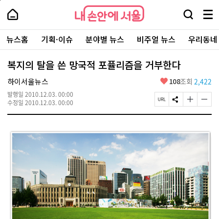
본
페
내
문
이
내
손
검
메
바
지
손
안
색
뉴
로
상
안
주
에
창
전
가
단
에
뉴스홈
기획·이슈
분야별 뉴스
비주얼 뉴스
우리동네
요
서
열
체
기
으
서
서
울
기
보
로
울
비
기
이
-
복지의 탈을 쓴 망국적 포퓰리즘을 거부한다
스
동
서
바
울
좋
하이서울뉴스
108
조회
2,422
로
시
아
가
대
발행일
2010.12.03. 00:00
요
기
페
S
글
글
표
수정일
2010.12.03. 00:00
이
N
자
자
소
지
S
크
크
통
U
공
기
기
포
R
유
크
작
털
L
하
게
게
복
기
변
변
사
경
경
하
하
기
기