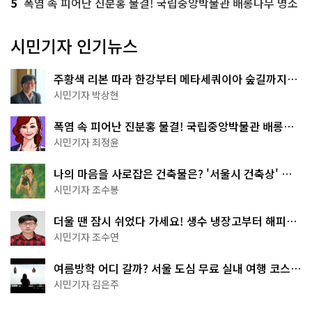
5
폭염 속 피어난 진분홍 물결! 국립중앙박물관 배롱나무 명소
시민기자 인기뉴스
주황색 리본 따라 한강부터 메타세쿼이아 숲길까지…
서울둘레길 15코스
시민기자 박상현
폭염 속 피어난 진분홍 물결! 국립중앙박물관 배롱나
무 명소
시민기자 최정윤
나의 마음을 사로잡은 건축물은? '서울시 건축상' 수
상작 공개!
시민기자 조수봉
더울 땐 잠시 쉬었다 가세요! 생수 냉장고부터 해피소
·무더위쉼터까지
시민기자 조수연
여름방학 어디 갈까? 서울 도심 무료 실내 여행 코스
추천
시민기자 김은주