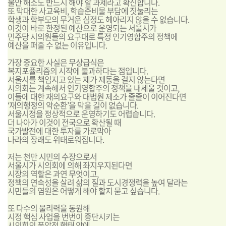
불안 해소도 반드시 해야 할 과제라고 확신합니다.
또 막대한 사교육비, 학습준비물 부담에 짓눌리는
학생과 학부모의 무거운 심정도 헤아리지 않을 수 없습니다.
이것이 바로 한정된 예산으로 운영되는 서울시가
민주당 시의원들의 요구대로 특정 인기영합주의 정책에
예산을 퍼줄 수 없는 이유입니다.
가장 중요한 사실은 무상급식은
복지포퓰리즘의 시작에 불과하다는 점입니다.
서울시를 책임지고 있는 제가 제동을 걸지 않는다면
시의회는 계속해서 인기영합주의 정책을 내세울 것이고,
이들에 대한 재의요구와 대법원 제소가 줄줄이 이어진다면
‘재의행정의 악순환’을 막을 길이 없습니다.
서울시정을 정상적으로 운영하기도 어렵습니다.
더 나아가 이것이 전국으로 확산될 때
국가발전에 대한 투자를 가로막아
나라의 장래도 위태로워집니다.
저는 천만 시민의 수장으로서
서울시가 시의회에 의해 좌지우지된다면
시장의 역할은 과연 무엇이고,
정책의 연속성을 살려 삶의 질과 도시경쟁력을 높여 달라는
시민들의 염원은 어떻게 해야 할지 묻고 싶습니다.
또 다수의 물리력을 동원해
시정 핵심 사업을 번번이 중단시키는
시의회의 폭압적 행태 앞에