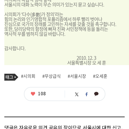
서울시의 대화 노력이 무슨 의미가 있는지 묻고 싶습니다.
시의회가 ‘다수(多數)가 정의’라는
힘의 논리와 인기영합적 포퓰리즘에서 하루 빨리 벗어나
진심으로 국가의 장래를 고민하는 자세를 갖출 것을 촉구합니다.
또한, 당리당략의 함정에 빠져 진짜 서민정책에 등을 돌리는
역사적 우를 범하지 않길 바랍니다.
감사합니다.
2010. 12. 3
서울특별시장 오 세 훈
기
태
#시의회
#무상급식
#서울시장
#오세훈
사
그
관
련
태
좋
108
카
트
페
그
아
카
위
이
요
오
터
스
톡
북
댓글은 자유로운 의견 공유의 장이므로 서울시에 대한 신고,