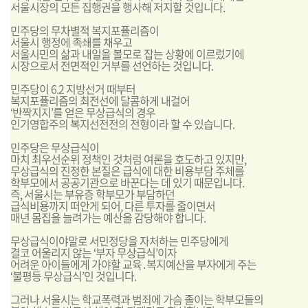
서울시장의 모든 집행권을 행사해 저지할 것입니다.
민주당의 무차별적 복지포퓰리즘이
서울시 행정에 족쇄를 채우고
서울시민의 삶과 내일을 볼모로 잡는 상황에 이르렀기에
시장으로서 전면적인 거부를 선언하는 것입니다.
민주당이 6.2 지방선거 때부터
복지포퓰리즘의 최전선에 달콤하게 내걸어
‘반짝지지’를 얻은 무상급식의 경우
인기영합주의 복지선전전의 전형이라 할 수 있습니다.
민주당은 무상급식이
마치 최우선순위 정책인 것처럼 여론을 호도하고 있지만,
무상급식의 진정한 본질은 급식에 대한 비용부담 주체를
학부모에서 공공기관으로 바꾼다는 데 있기 때문입니다.
즉, 서울시는 부유층 학부모가 부담하던
급식비용까지 떠안게 되어, 다른 투자를 줄이면서
매년 몸집을 늘려가는 예산을 감당해야 합니다.
무상급식이야말로 서민정당을 자처하는 민주당에게
결코 어울리지 않는 ‘부자 무상급식’이자
어려운 아이들에게 가야할 교육․복지예산을 부자에게 주는
‘불평등 무상급식’인 것입니다.
그러나 서울시는 학교폭력과 범죄에 가슴 졸이는 학부모들의