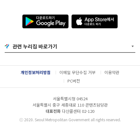
다
A
운
p
로
p
드
S
하
t
기
o
관련 누리집 바로가기
G
r
o
e
o
에
g
서
l
다
개인정보처리방침
이메일 무단수집 거부
이용약관
e
운
P
로
PC버전
l
드
a
하
y
기
서울특별시청 04524
서울특별시 중구 세종대로 110 콘텐츠담당관
대표전화
다산콜센터
02-120
ⓒ
2020. Seoul Metropolitan Government all rights reserved.