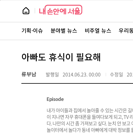
본
페
문
이
뉴
바
지
스
로
상
룸
가
단
뉴
기
으
스
로
기획·이슈
분야별 뉴스
비주얼 뉴스
우리동
주
이
요
동
서
비
스
아빠도 휴식이 필요해
바
로
가
기
류부남
발행일
2014.06.23. 00:00
수정일
20
Episode
내가 아이들과 집에서 놀아줄 수 있는 시간은 길어
이 지나면 자꾸 휴대폰을 들여다보게 되고, TV 
다. 나만의 시간 좀 가져보고 싶다. 눈치 안 보
놀이터에서 놀다가 동네 아빠에게 대박 정보를 들