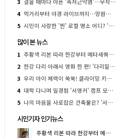
3
걸을 때마다 아픈 '족저근막염'…무작정 참지 말고 '이것' 해보세요!
4
먹거리부터 야경 라이브까지…망원한강공원 알짜 코스
5
시민이 사랑한 '찐' 로컬 명소 어디? '서울에디션25' 추천 코스
많이 본 뉴스
1
주황색 리본 따라 한강부터 메타세쿼이아 숲길까지…서울둘레길 15코스
2
한강 다리 아래서 영화 한 편! '다리밑 영화관' 무료 상영
3
우리 아이 체력이 쑥쑥! 클라이밍 키즈카페·어린이 체력장
4
대학 다니며 일경험 '서영커' 캠프 모집…전액 무료
5
나의 마음을 사로잡은 건축물은? '서울시 건축상' 수상작 공개!
시민기자 인기뉴스
주황색 리본 따라 한강부터 메타세쿼이아 숲길까지…서울둘레길 15코스