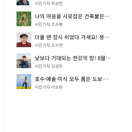
시민기자 박상현
나의 마음을 사로잡은 건축물은? '서울시 건축상' 수상작 공개!
시민기자 조수봉
더울 땐 잠시 쉬었다 가세요! 생수 냉장고부터 해피소·무더위쉼터까지
시민기자 조수연
낮보다 기대되는 한강의 밤! 8월 한정 무료 '한강 밤핑' 예약은?
시민기자 김성무
호수·예술·미식 모두 품은 도보 코스! 서울식물원~LG아트센터~마곡테라스거리
시민기자 이상돈