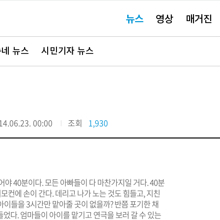
주
뉴스
영상
매거진
요
서
비
스
바
네 뉴스
시민기자 뉴스
로
가
기"
14.06.23. 00:00
조회
1,930
야 40분이다. 모든 아빠들이 다 마찬가지일 거다. 40분
리모컨에 손이 간다. 데리고 나가 노는 것도 힘들고, 지친
고 아이들을 3시간만 맡아줄 곳이 없을까? 반쯤 포기한 채
었다. 엄마들이 아이를 맡기고 연극을 보러 갈 수 있는