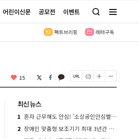
어린이신문
공모전
이벤트
검
메
색
뉴
창
전
열
체
팩트브리핑
레터구독
기
보
기
카
좋
트
페
15
페
인
글
글
카
위
이
아
이
쇄
자
자
오
터
스
요
지
하
크
크
톡
북
U
기
기
기
R
새
크
작
L
창
게
게
최신 뉴스
복
열
변
변
사
림
경
경
하
하
1
혼자 근무해도 안심! '소상공인안심벨' 신청하세요
기
기
2
장애인 맞춤형 보조기기 최대 3년간 무상 대여…삶의 질 높인다