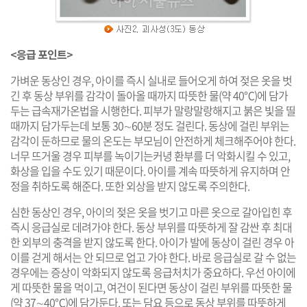
<응급 포인트>
가벼운 동상인 경우, 아이를 즉시 실내로 들어오게 하여 젖은 옷을 벗
긴 후 동상 부위를 감각이 돌아올 때까지 따뜻한 물(약 40℃)에 담가
두는 급속재가온법을 시행한다. 피부가 말랑말랑해지고 붉은 빛을 띨
때까지 담가두는데 보통 30∼60분 정도 걸린다. 동상에 걸린 부위는
감각이 둔하므로 물의 온도는 부모님이 안전하게 체크해주어야 한다.
너무 뜨거울 경우 피부를 녹이기는커녕 환부를 더 악화시킬 수 있고,
화상을 입을 수도 있기 때문이다. 아이를 계속 따뜻하게 유지하며 안
정을 취하도록 해준다. 또한 외상을 받지 않도록 주의한다.
심한 동상인 경우, 아이의 젖은 옷을 벗기고 마른 옷으로 갈아입힌 후
즉시 응급실로 데려가야 한다. 동상 부위를 따뜻하게 잘 감싼 후 최대
한 외부의 충격을 받지 않도록 한다. 아이가 발에 동상이 걸린 경우 아
이를 걷게 해서는 안 되므로 업고 가야 한다. 바로 응급실로 갈 수 없는
경우에는 증상이 악화되지 않도록 응급처치가 중요하다. 우선 아이에
게 따뜻한 물을 먹이고, 여건이 된다면 동상이 걸린 부위를 따뜻한 물
(약 37∼40℃)에 담가둔다. 또는 담요 등으로 동상 부위를 따뜻하게