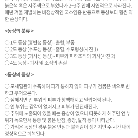
붉은색 혹은 자주색으로 부었다가 2~3주 안에 자연적으로 사라진다.
매년 겨울 재발하는 비정상적인 국소염증 반응으로 동상보다 훨씬 약
한 손상이다.
<동상의 분류 >
○ 1도 동상 (홍반성 동상) - 출혈, 부종
○ 2도 동상 (수포성 동상) - 출혈, 수포형성(사진 1)
○ 3도 동상 (괴사성 동상) - 피부와 피하조직의 괴사(사진 2)
○ 4도 동상 - 괴사 및 조직의 손실
<동상의 증상 >
○ 모세혈관이 수축하여 피가 통하지 않아 피부가 검붉은 색으로 변
하고 부어오른다.
○ 심해지면 언 부위의 피부가 창백해지고 밀랍처럼 된다.
○ 언 부위는 감각이 없어지고 피부가 단단해진다.
○ 추위에 노출되어 있을 때는 증상이 없으나 따뜻하게 해주면 언 부
위가 녹으면서 통증 및 붉은 반점, 종창, 발적 등이 나타난다.
○ 가벼운 동상인 경우 붉은 반점과 불쾌감이 생기지만 수 시간 내에
정상적으로 회복된다.