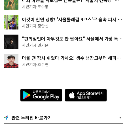
나의 마음을 사로잡은 건축물은? '서울시 건축상' 수
상작 공개!
시민기자 조수봉
이것이 천연 냉방! '서울둘레길 9코스'로 숲속 피서 떠
나볼까
시민기자 정향선
"편의점인데 아무것도 안 팔아요" 서울에서 가장 특별
한 편의점의 정체
시민기자 권기윤
더울 땐 잠시 쉬었다 가세요! 생수 냉장고부터 해피소
·무더위쉼터까지
시민기자 조수연
다
A
운
p
로
p
드
S
하
t
기
o
관련 누리집 바로가기
G
r
o
e