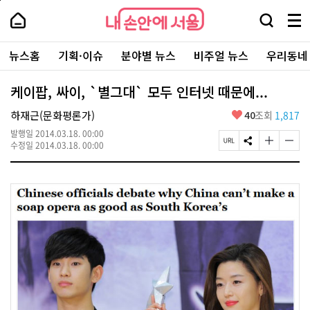
본
페
내
문
이
내
손
검
메
바
지
손
안
색
뉴
로
상
안
주
에
창
전
가
단
에
뉴스홈
기획·이슈
분야별 뉴스
비주얼 뉴스
우리동네
요
서
열
체
기
으
서
서
울
기
보
로
울
비
기
이
-
케이팝, 싸이, `별그대` 모두 인터넷 때문에...
스
동
서
바
울
좋
하재근(문화평론가)
40
조회
1,817
로
시
아
가
대
발행일
2014.03.18. 00:00
요
기
페
S
글
글
표
수정일
2014.03.18. 00:00
이
N
자
자
소
지
S
크
크
통
U
공
기
기
포
R
유
크
작
털
L
하
게
게
복
기
변
변
사
경
경
하
하
기
기