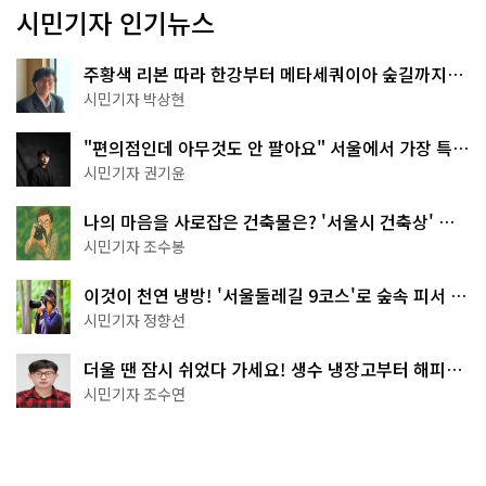
시민기자 인기뉴스
주황색 리본 따라 한강부터 메타세쿼이아 숲길까지…
서울둘레길 15코스
시민기자 박상현
"편의점인데 아무것도 안 팔아요" 서울에서 가장 특별
한 편의점의 정체
시민기자 권기윤
나의 마음을 사로잡은 건축물은? '서울시 건축상' 수
상작 공개!
시민기자 조수봉
이것이 천연 냉방! '서울둘레길 9코스'로 숲속 피서 떠
나볼까
시민기자 정향선
더울 땐 잠시 쉬었다 가세요! 생수 냉장고부터 해피소
·무더위쉼터까지
시민기자 조수연