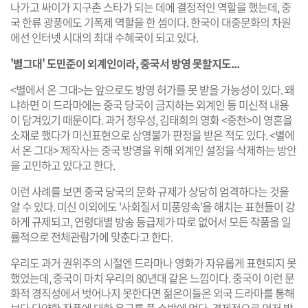
나가고 싸이가 지구촌 스타가 되는 데에 결정적인 역할을 했는데, 중
국 한류 광풍에도 기폭제 역할을 한 셈이다. 한국이 대중문화의 차원
에선 인터넷 시대의 최대 수혜국이 되고 있다.
'별그대' 도민준이 외계인이라, 중국서 방영 못할지도...
<별에서 온 그대>는 앞으로도 방영 허가를 못 받을 가능성이 있다. 왜
냐하면 이 드라마에는 중국 당국이 금지하는 외계인 등 미신적 내용
이 담겨있기 때문이다. 과거 정우성, 김태희의 영화 <중천>이 영혼을
소재로 했다가 미신표현으로 상영불가 판정을 받은 적도 있다. <별에
서 온 그대> 제작사는 중국 방영을 위해 외계인 설정을 삭제하는 방안
을 고민하고 있다고 한다.
이런 사례를 보면 중국 당국의 문화 규제가 상당히 엄격하다는 것을
알 수 있다. 미신 이외에도 '사회질서 미풍양속'을 해치는 표현들이 강
하게 규제되고, 연령대별 방송 등급제가 따로 없어서 모든 작품을 일
률적으로 전체관람가에 맞춘다고 한다.
우리도 과거 권위주의 시절엔 드라마나 영화가 자유롭게 표현되지 못
했었는데, 중국이 마치 우리의 80년대 같은 느낌이다. 중국이 이런 문
화적 경직성에서 벗어나지 못한다면 젊은이들은 외국 드라마를 통해
보다 다양한 작품에 대한 욕구를 풀 수밖에 없다. 경제적으로 먼저 발