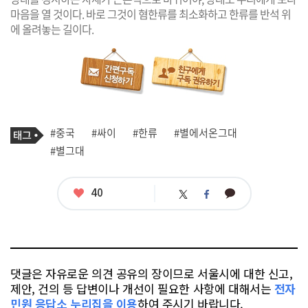
마음을 열 것이다. 바로 그것이 혐한류를 최소화하고 한류를 반석 위
에 올려놓는 길이다.
기
태
#중국
#싸이
#한류
#별에서온그대
사
그
관
#별그대
련
태
그
좋
40
카
트
페
아
카
위
이
요
오
터
스
톡
북
댓글은 자유로운 의견 공유의 장이므로 서울시에 대한 신고,
제안, 건의 등 답변이나 개선이 필요한 사항에 대해서는
전자
민원 응답소 누리집을 이용
하여 주시기 바랍니다.