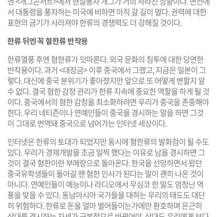
엔 <개그콘서트>에서 현실풍자 개그가 거의 사라진 상황이다. 면전에
서 대통령을 풍자하는 미국에 비하면 아직 갈 길이 멀다. 권력에 대한
표현의 금기가 사라져야 한류의 경쟁력도 더 강해질 것이다.
한류 뒤엔 꼭 혐한류 반작용
한류열풍 후엔 혐한류가 잇따른다. 외국 문화의 침투에 대한 당연한
반작용이다. 과거 <대장금> 이후 중국에서 그랬고, 지금은 일본이 그
렇다. 대신에 중국 분위기가 좋아졌지만 앞으로 또 어떻게 변할지 알
수 없다. 결국 혐한 감정 관리가 한류 지속에 중요한 역할을 하게 될 것
이다. 중국에서의 혐한 감정을 최소화하려면 우리가 중국을 존중해야
한다. 우리 네티즌이나 연예인들이 중국을 경시하는 말을 하면 그것
이 그대로 번역돼 중국으로 넘어가는 인터넷 세상이다.
인터넷은 한류의 토대가 되었지만 동시에 혐한류의 발화점이 될 수도
있다. 우리가 경제개발을 조금 일찍 했다는 이유로 남을 경시하면 그
것이 결국 혐한이란 부메랑으로 돌아온다. 한국을 선망하면서 왔던
중국유학생들이 돌아갈 땐 혐한 인사가 된다는 말이 괜히 나온 것이
아니다. 연예인들이 예능이나 라디오에서 무심코 한 말도 엄청난 역
풍을 맞을 수 있다. 동남아시아 국가들을 대하는 우리의 태도도 대단
히 위험하다. 한류로 돈을 얼마 벌어들이는가에만 환호하며 은근히
상대를 경시하는 자세가 근본적으로 바뀌어야, 상대도 우리에게 보다