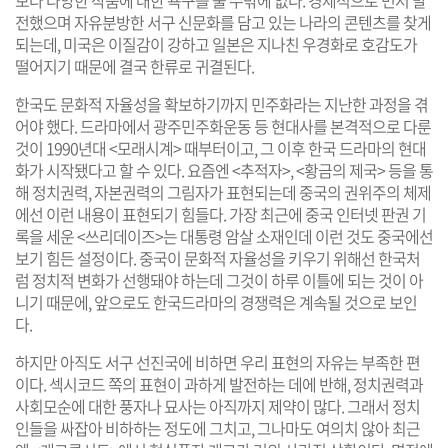
전했으며 자유분방한 서구 신문화를 담고 있는 나라의 콘텐츠를 찾게
되는데, 미국은 이질감이 강하고 일본은 지나친 우경화로 호감도가
떨어지기 때문에 결국 한류로 귀결된다.
한국도 문화적 자율성을 확보하기까지 민주화라는 지난한 과정을 겪
어야 했다. 드라마에서 광주민주화운동 등 현대사를 본격적으로 다룬
것이 1990년대 <모래시계> 때부터이고, 그 이후 한국 드라마의 현대
화가 시작됐다고 할 수 있다. 요즘엔 <추적자>, <황금의 제국> 등을 통
해 정치권력, 자본권력의 그림자가 표현되는데 중국의 권위주의 체제
에선 이런 내용이 표현되기 힘들다. 가장 최근에 중국 인터넷 판권 기
록을 세운 <쓰리데이즈>는 대통령 암살 소재인데 이런 것도 중국에선
보기 힘든 설정이다. 중국이 문화적 자율성을 키우기 위해선 한국처
럼 정치적 변화가 선행돼야 하는데 그것이 하루 이틀에 되는 것이 아
니기 때문에, 앞으로도 한국드라마의 경쟁력은 계속될 것으로 보인
다.
하지만 아직도 서구 선진국에 비하면 우리 표현의 자유는 부족한 편
이다. 섹시코드 쪽의 표현이 과하게 발전하는 데에 반해, 정치권력과
사회모순에 대한 풍자나 묘사는 아직까지 제약이 많다. 그래서 정치
인들을 싸잡아 비하하는 정도에 그치고, 그나마도 여의치 않아 최근