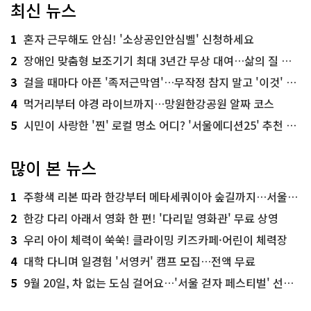
최신 뉴스
1
혼자 근무해도 안심! '소상공인안심벨' 신청하세요
2
장애인 맞춤형 보조기기 최대 3년간 무상 대여…삶의 질 높인다
3
걸을 때마다 아픈 '족저근막염'…무작정 참지 말고 '이것' 해보세요!
4
먹거리부터 야경 라이브까지…망원한강공원 알짜 코스
5
시민이 사랑한 '찐' 로컬 명소 어디? '서울에디션25' 추천 코스
많이 본 뉴스
1
주황색 리본 따라 한강부터 메타세쿼이아 숲길까지…서울둘레길 15코스
2
한강 다리 아래서 영화 한 편! '다리밑 영화관' 무료 상영
3
우리 아이 체력이 쑥쑥! 클라이밍 키즈카페·어린이 체력장
4
대학 다니며 일경험 '서영커' 캠프 모집…전액 무료
5
9월 20일, 차 없는 도심 걸어요…'서울 걷자 페스티벌' 선착순 5천명