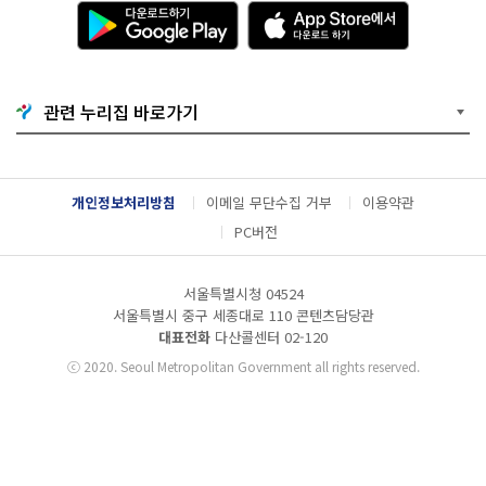
다
A
운
p
로
p
드
S
하
t
기
o
관련 누리집 바로가기
G
r
o
e
o
에
g
서
l
다
개인정보처리방침
이메일 무단수집 거부
이용약관
e
운
P
로
PC버전
l
드
a
하
y
기
서울특별시청 04524
서울특별시 중구 세종대로 110 콘텐츠담당관
대표전화
다산콜센터
02-120
ⓒ
2020. Seoul Metropolitan Government all rights reserved.