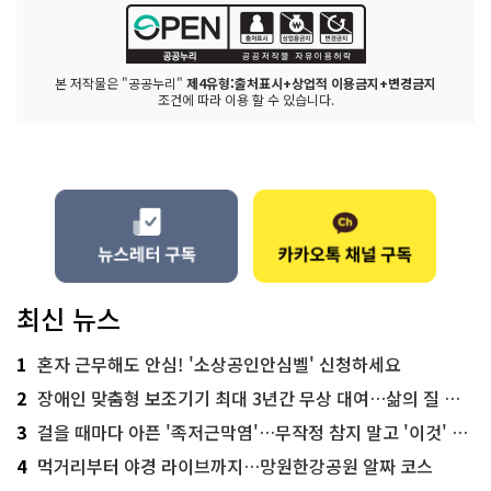
본 저작물은 "공공누리"
제4유형:출처표시+상업적 이용금지+변경금지
조건에 따라 이용 할 수 있습니다.
최신 뉴스
1
혼자 근무해도 안심! '소상공인안심벨' 신청하세요
2
장애인 맞춤형 보조기기 최대 3년간 무상 대여…삶의 질 높인다
3
걸을 때마다 아픈 '족저근막염'…무작정 참지 말고 '이것' 해보세요!
4
먹거리부터 야경 라이브까지…망원한강공원 알짜 코스