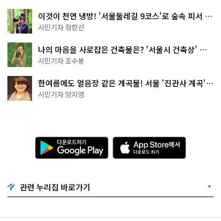
이것이 천연 냉방! '서울둘레길 9코스'로 숲속 피서 떠
나볼까
시민기자 정향선
나의 마음을 사로잡은 건축물은? '서울시 건축상' 수
상작 공개!
시민기자 조수봉
한여름에도 얼음장 같은 계곡물! 서울 '진관사 계곡'이
천국이네~
시민기자 양지영
다
A
운
p
로
p
드
S
하
t
기
o
관련 누리집 바로가기
G
r
o
e
o
에
g
서