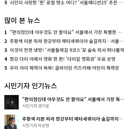
5
시민이 사랑한 '찐' 로컬 명소 어디? '서울에디션25' 추천 코스
많이 본 뉴스
1
"편의점인데 아무것도 안 팔아요" 서울에서 가장 특별한 편의점의 정체
2
주황색 리본 따라 한강부터 메타세쿼이아 숲길까지…서울둘레길 15코스
3
이것이 천연 냉방! '서울둘레길 9코스'로 숲속 피서 떠나볼까
4
한강 다리 아래서 영화 한 편! '다리밑 영화관' 무료 상영
5
우리 아이 체력이 쑥쑥! 클라이밍 키즈카페·어린이 체력장
시민기자 인기뉴스
"편의점인데 아무것도 안 팔아요" 서울에서 가장 특별
한 편의점의 정체
시민기자 권기윤
주황색 리본 따라 한강부터 메타세쿼이아 숲길까지…
서울둘레길 15코스
시민기자 박상현