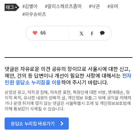
기
태
#김별아
#알리스헤르츠좀머
#낙관
#유머
사
그
관
#아우슈비츠
련
태
그
좋
66
카
트
페
아
카
위
이
요
오
터
스
톡
북
댓글은 자유로운 의견 공유의 장이므로 서울시에 대한 신고,
제안, 건의 등 답변이나 개선이 필요한 사항에 대해서는
전자
민원 응답소 누리집을 이용
하여 주시기 바랍니다.
상업성 광고, 저작권 침해, 저속한 표현, 특정인에 대한 비방, 명예훼손, 정
치적 목적, 유사한 내용의 반복적 글, 개인정보 유출,그 밖에 공익을 저해하
거나 운영 취지에 맞지 않는 댓글은 서울특별시 조례 및 개인정보보호법에
의해 통보없이 삭제될 수 있습니다.
응답소 누리집 바로가기