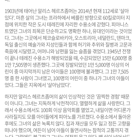
1903년에 태어난 알리스 헤르츠좀머는 2014년 현재 112세로 '살아
있다'. 마흔 살의 그녀는 프라하에서 베를린 방향으로 60킬로미터 지
점에 위치한 작은 도시 테레진에 자리한 수용소에 갇혔다. 피아니스
트였던 그녀의 죄목은 단순하고도 명확한 하나, 유대인이라는 것이었
다. 그녀는 그곳에서 체코슬로바키아, 오스트리아, 네덜란드, 덴마크,
독일 출신의 예술가와 지성인들과 함께 허기와 추위와 질병과 고문과
죽음에 시달렸고, 어머니와 남편을 잃는 슬픔을 겪었다. 1945년 전쟁
이 끝나 테레진 수용소가 해방되었을 때, 수감되었던 15만 6,000명 중
1만 7,505명이 생존했다. 그곳에 징발되었던 1만 5,000명 이상의 어
린이 중 마지막까지 남은 아이들은 100명에 불과했다. 그 1만 7,505
명 중 한 사람이 그녀였고, 100명의 어린이 중 하나가 그녀의 아들이
었다. 그들은 지옥에서 '살아남았다'.
하지만 알리스 헤르츠좀머의 삶이 인상적인 것은 '끔찍한 경험' 때문
이 아니다. 그녀는 지독하게 낙천적이다. 열렬하게 삶을 사랑한다. 그
래서 수용소에서도 100회 이상 음악회를 열었고, 내일이면 어디론가
사라질지도 모를 아이들에게 피아노를 가르쳤다. 수용소에서 돌아온
후에도 그녀의 삶은 녹록치 않다. 집과 재산을 모두 잃고 정든 고향을
떠나야 했으며, 여든이 넘어 아들이 돌연사하는 참척의 고통까지 겪
는다. 그럼에도 불구하고 그녀는 여전히 웃고 있다. 백 살이 넘어서도