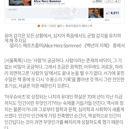
유머 감각은 모든 상황에서, 심지어 죽음에서도 균형 감각을 유지하
게 해 주지요
-알리스 헤르츠좀머(Alice Herz-Sommer) 《백년의 지혜》 중에서
[서울톡톡] 나는 '사람'이 궁금하다. 사람이라는 존재의 바닥이, 그 가
없는 비밀이 궁금하다. 그래서 조금은 끔찍한, 아무래도 괴로운, 차라
리 외면하고픈 '사람의 일'에서도 끝내 눈을 뗄 수가 없다. 서가에 꽂힌
수많은 책 중에 또 다시 '수용소의 기록'을 뽑아낸 것 역시 그런 잔인한
호기심, 서글픈 의문 때문인지 모른다.
'아우슈비츠'로 상징되는 나치의 유대인 학살은 70여 년이 지난 지금
까지도 '인간이란 무엇인가?'라는 숙제를 거듭거듭 던진다. 역사와 정
치는 물론이거니와 그로부터 철학과 문학, 심리학과 사회학이 새롭게
쓰였다. 인간이 인간에게 가장 잔혹했던 순간이, 역설적으로 인간이
인간답다는 것이 과연 무엇인가를 뼈저리게 성찰하도록 했기 때문이
다.