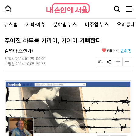
본
페
내
문
이
내
손
검
메
바
지
손
안
색
뉴
로
상
안
주
에
창
전
가
단
에
뉴스홈
기획·이슈
분야별 뉴스
비주얼 뉴스
우리동네
요
서
열
체
기
으
서
서
울
기
보
로
울
비
기
이
-
주어진 하루를 기꺼이, 기어이 기뻐한다
스
동
서
바
울
좋
김별아(소설가)
66
조회
2,479
로
시
아
가
대
발행일
2014.01.29. 00:00
요
기
페
S
글
글
표
수정일
2014.10.05. 20:25
이
N
자
자
소
지
S
크
크
통
U
공
기
기
포
R
유
크
작
털
L
하
게
게
복
기
변
변
사
경
경
하
하
기
기