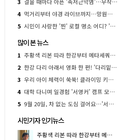
3
걸을 때마다 아픈 '족저근막염'…무작정 참지 말고 '이것' 해보세요!
4
먹거리부터 야경 라이브까지…망원한강공원 알짜 코스
5
시민이 사랑한 '찐' 로컬 명소 어디? '서울에디션25' 추천 코스
많이 본 뉴스
1
주황색 리본 따라 한강부터 메타세쿼이아 숲길까지…서울둘레길 15코스
2
한강 다리 아래서 영화 한 편! '다리밑 영화관' 무료 상영
3
우리 아이 체력이 쑥쑥! 클라이밍 키즈카페·어린이 체력장
4
대학 다니며 일경험 '서영커' 캠프 모집…전액 무료
5
9월 20일, 차 없는 도심 걸어요…'서울 걷자 페스티벌' 선착순 5천명
시민기자 인기뉴스
주황색 리본 따라 한강부터 메타세쿼이아 숲길까지…서울둘레길 15코스