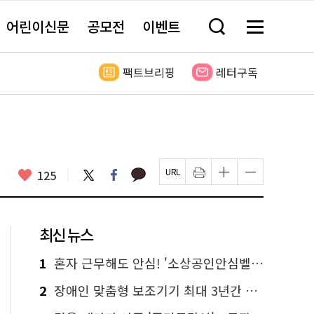
어린이신문
공모전
이벤트
검
메
색
뉴
창
전
열
체
팩트브리핑
레터구독
기
보
기
카
좋
트
페
125
페
인
글
글
카
위
이
아
이
쇄
자
자
오
터
스
요
지
하
크
크
톡
북
U
기
기
기
R
새
크
작
L
창
게
게
최신 뉴스
복
열
변
변
사
림
경
경
하
하
1
혼자 근무해도 안심! '소상공인안심벨' 신청하세요
기
기
2
장애인 맞춤형 보조기기 최대 3년간 무상 대여…삶의 질 높인다