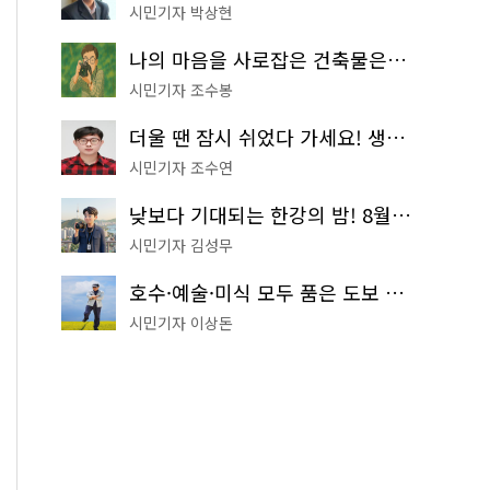
시민기자 박상현
나의 마음을 사로잡은 건축물은? '서울시 건축상' 수상작 공개!
시민기자 조수봉
더울 땐 잠시 쉬었다 가세요! 생수 냉장고부터 해피소·무더위쉼터까지
시민기자 조수연
낮보다 기대되는 한강의 밤! 8월 한정 무료 '한강 밤핑' 예약은?
시민기자 김성무
호수·예술·미식 모두 품은 도보 코스! 서울식물원~LG아트센터~마곡테라스거리
시민기자 이상돈