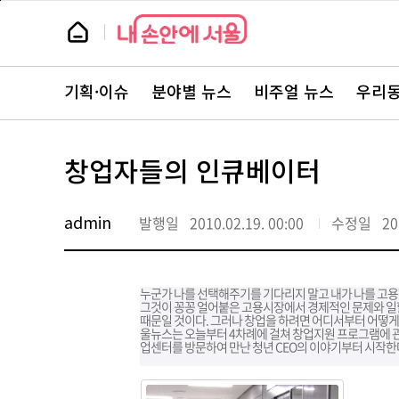
본
페
문
이
뉴
바
지
스
로
상
룸
가
단
뉴
기
으
스
로
기획·이슈
분야별 뉴스
비주얼 뉴스
우리동
주
이
요
동
서
비
스
창업자들의 인큐베이터
바
로
가
기
admin
발행일
2010.02.19. 00:00
수정일
20
누군가 나를 선택해주기를 기다리지 말고 내가 나를 고용하
그것이 꽁꽁 얼어붙은 고용시장에서 경제적인 문제와 일할
때문일 것이다. 그러나 창업을 하려면 어디서부터 어떻게
울뉴스는 오늘부터 4차례에 걸쳐 창업지원 프로그램에 
업센터를 방문하여 만난 청년 CEO의 이야기부터 시작한