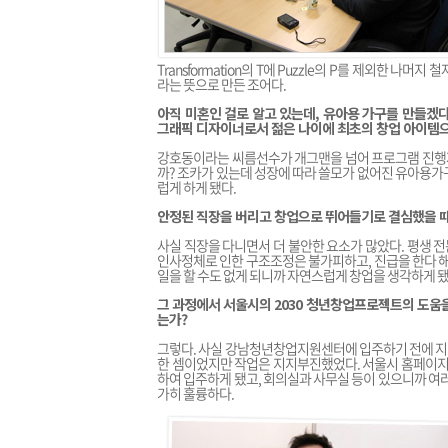
Transformation의 T에 Puzzle의 P를 제외한 
라는 뜻으로 만든 조어다.
아직 미혼인 걸로 알고 있는데, 유아용 가구를 만들겠다
그래픽 디자이너로서 젊은 나이에 최초의 창업 아이템으
강호동이라는 씨름선수가 개그맨을 넘어 프로그램 진행자를
까? 조카가 있는데 성장에 따라 쓸모가 없어진 유아용가
럽게 하게 됐다.
안정된 직장을 버리고 창업으로 뛰어들기로 결심했을 때
사실 직장을 다니면서 더 불안한 요소가 많았다. 평생 전
인사정체로 인한 구조조정은 불가피하고, 진급을 한다 해
일을 할 수도 없게 되니까 자연스럽게 창업을 생각하게 됐
그 과정에서 서울시의 2030 청년창업프로젝트의 도움을
는가?
그렇다. 사실 강남청년창업지원센터에 입주하기 전에 지
한 셈이었지만 작업은 지지부진했었다. 서울시 홈페이지에
하여 입주하게 됐고, 회의실과 사무실 등이 있으니까 여
가히 훌륭하다.