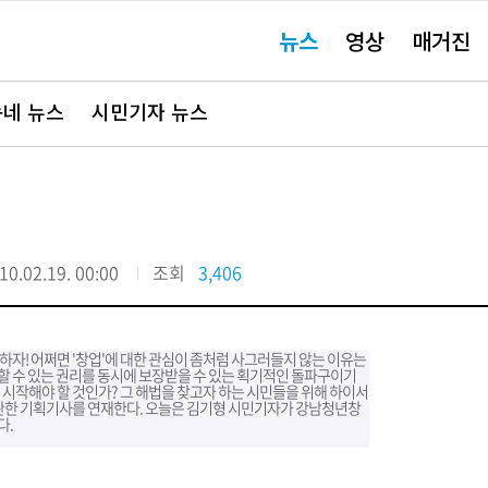
주
뉴스
영상
매거진
요
서
비
스
바
네 뉴스
시민기자 뉴스
로
가
기"
10.02.19. 00:00
조회
3,406
자! 어쩌면 '창업'에 대한 관심이 좀처럼 사그러들지 않는 이유는
 수 있는 권리를 동시에 보장받을 수 있는 획기적인 돌파구이기
 시작해야 할 것인가? 그 해법을 찾고자 하는 시민들을 위해 하이서
관한 기획기사를 연재한다. 오늘은 김기형 시민기자가 강남청년창
다.