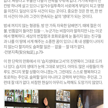
없다. 짜증나고 우울한 나날이 연속될 수밖에 없다. 거기에 4명이 단
칸방 하나에 살고 있으니 일거수일투족이 서로에게 부담이 되고 영향
을 미친다. 일상이 모두 사건이 되는 곳이다. 중요한 것은 한 번, 한 번
의 사건이 아니라 그것이 연속되는 삶의 '생태'가 되는 것이다.
밤새 꺼지지 않는 형광등. 방 안 가득 자욱한 담배연기. 때에 절은 이
불. 빈틈없이 들어찬 짐들…. 누군가는 비참이라 말하지만 나는 이곳
에서 행복하다. 세상의 번잡함과 호화로움에 눈 돌리지 않는 친구들
과 나를 이 땅에 서게 해주는 소중한 꿈이 있으니 혹 내 생활이 나아지
지 않는다 할지라도 슬퍼할 일은… 없을… 잘 데가 없다.
-안분지족(安分知足), p.79-
이 한 단락의 만화에서 이 '습지생태보고서'의 진면목이 그대로 드러
나 있다. 습지의 생태가 눈에 그대로 보인다. 아마도 많은 사람들이 하
루도 견디지 못할 상황이 아니겠는가. 그런데도 스스로 행복하다고
토로하는 주인공. 슬퍼할 일이 아니라고 강력히 부인하는 주인공. 그
런데 잘 데가 없다. 비참한 현실이 아무리 노력해도 도망가지 않았다.