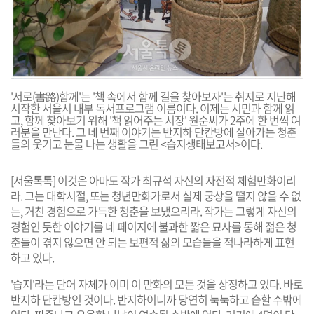
'서로(書路)함께'는 '책 속에서 함께 길을 찾아보자'는 취지로 지난해
시작한 서울시 내부 독서프로그램 이름이다. 이제는 시민과 함께 읽
고, 함께 찾아보기 위해 '책 읽어주는 시장' 원순씨가 2주에 한 번씩 여
러분을 만난다. 그 네 번째 이야기는 반지하 단칸방에 살아가는 청춘
들의 웃기고 눈물 나는 생활을 그린 <습지생태보고서>이다.
[서울톡톡] 이것은 아마도 작가 최규석 자신의 자전적 체험만화이리
라. 그는 대학시절, 또는 청년만화가로서 실제 궁상을 떨지 않을 수 없
는, 거친 경험으로 가득한 청춘을 보냈으리라. 작가는 그렇게 자신의
경험인 듯한 이야기를 네 페이지에 불과한 짧은 묘사를 통해 젊은 청
춘들이 겪지 않으면 안 되는 보편적 삶의 모습들을 적나라하게 표현
하고 있다.
'습지'라는 단어 자체가 이미 이 만화의 모든 것을 상징하고 있다. 바로
반지하 단칸방인 것이다. 반지하이니까 당연히 눅눅하고 습할 수밖에