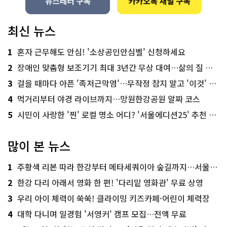
최신 뉴스
1
혼자 근무해도 안심! '소상공인안심벨' 신청하세요
2
장애인 맞춤형 보조기기 최대 3년간 무상 대여…삶의 질 높인다
3
걸을 때마다 아픈 '족저근막염'…무작정 참지 말고 '이것' 해보세요!
4
먹거리부터 야경 라이브까지…망원한강공원 알짜 코스
5
시민이 사랑한 '찐' 로컬 명소 어디? '서울에디션25' 추천 코스
많이 본 뉴스
1
주황색 리본 따라 한강부터 메타세쿼이아 숲길까지…서울둘레길 15코스
2
한강 다리 아래서 영화 한 편! '다리밑 영화관' 무료 상영
3
우리 아이 체력이 쑥쑥! 클라이밍 키즈카페·어린이 체력장
4
대학 다니며 일경험 '서영커' 캠프 모집…전액 무료