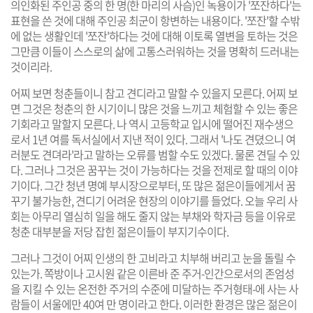
의인화된 주인공 중의 한 명(한 마리의 사슴)인 녹용이가 '쪼잔하다'는
표현을 쓴 것에 대해 주인공 최군이 항변하는 내용이다. '쪼잔'할 수밖
에 없는 생활인데 '쪼잔'하다는 것에 대해 이토록 열변을 토하는 것은
그만큼 이들이 스스로의 삶에 고통스러워하는 것을 명확히 드러내는
것이리라.
어찌 보면 청춘들이니 참고 견디라고 말할 수 있을지 모른다. 어찌 보
면 그것은 청춘의 한 시기이니 많은 것을 느끼고 체험할 수 있는 좋은
기회라고 말할지 모른다. 나 역시 고등학교 입시에 떨어진 재수생으
로서 1년 여를 독서실에서 지낸 적이 있다. 그래서 '나도 견뎠으니 여
러분도 견뎌라'라고 말하는 오류를 범할 수도 있겠다. 물론 견딜 수 있
다. 그러나 그것은 꿈꾸는 것이 가능하다는 것을 전제로 할 때의 이야
기이다. 그간 청년 명예 부시장으로부터, 또 많은 젊은이들에게서 꿈
꾸기 불가능한, 견디기 어려운 현장의 이야기를 들었다. 오늘 우리 사
회는 아무리 열심히 일을 해도 줄지 않는 부채와 학자금 등을 이유로
청춘 대부분을 저당 잡힌 젊은이들이 부지기수이다.
그러나 그것이 어찌 인생의 한 고비라고 치부해 버리고 눈을 돌릴 수
있는가. 쪽방이나 고시원 같은 이른바 준 주거-인간으로서의 존엄성
을 지킬 수 있는 온전한 주거의 수준에 미달하는 주거형태-에 사는 사
람들이 서울에만 40여 만 명이라고 한다. 이러한 환경은 많은 젊은이