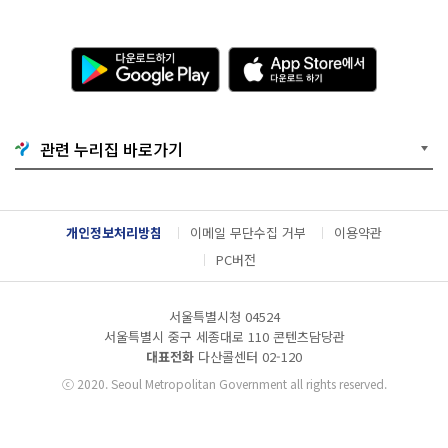
다
A
운
p
로
p
드
S
하
t
기
o
관련 누리집 바로가기
G
r
o
e
o
에
g
서
l
다
개인정보처리방침
이메일 무단수집 거부
이용약관
e
운
P
로
PC버전
l
드
a
하
y
기
서울특별시청 04524
서울특별시 중구 세종대로 110 콘텐츠담당관
대표전화
다산콜센터
02-120
ⓒ
2020. Seoul Metropolitan Government all rights reserved.