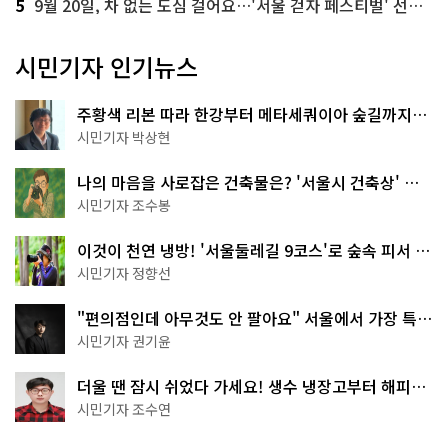
5
9월 20일, 차 없는 도심 걸어요…'서울 걷자 페스티벌' 선착순 5천명
시민기자 인기뉴스
주황색 리본 따라 한강부터 메타세쿼이아 숲길까지…
서울둘레길 15코스
시민기자 박상현
나의 마음을 사로잡은 건축물은? '서울시 건축상' 수
상작 공개!
시민기자 조수봉
이것이 천연 냉방! '서울둘레길 9코스'로 숲속 피서 떠
나볼까
시민기자 정향선
"편의점인데 아무것도 안 팔아요" 서울에서 가장 특별
한 편의점의 정체
시민기자 권기윤
더울 땐 잠시 쉬었다 가세요! 생수 냉장고부터 해피소
·무더위쉼터까지
시민기자 조수연