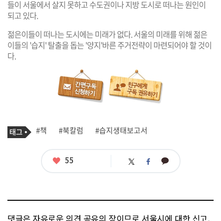
들이 서울에서 살지 못하고 수도권이나 지방 도시로 떠나는 원인이
되고 있다.
젊은이들이 떠나는 도시에는 미래가 없다. 서울의 미래를 위해 젊은
이들의 '습지' 탈출을 돕는 '양지'바른 주거전략이 마련되어야 할 것이
다.
기
태
#책
#북칼럼
#습지생태보고서
사
그
관
련
태
좋
55
카
트
페
그
아
카
위
이
요
오
터
스
톡
북
댓글은 자유로운 의견 공유의 장이므로 서울시에 대한 신고,