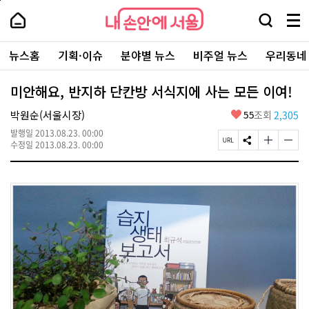
본
페
내
문
이
내
손
검
메
바
지
손
안
색
뉴
로
상
안
주
에
창
전
가
단
에
뉴스홈
기획·이슈
분야별 뉴스
비주얼 뉴스
우리동네
요
서
열
체
기
으
서
서
울
기
보
로
울
비
기
이
-
미안해요, 반지하 단칸방 서식지에 사는 모든 이여!
스
동
서
바
울
좋
박원순(서울시장)
55
조회
2,305
로
시
아
가
대
발행일
2013.08.23. 00:00
요
기
페
S
글
글
표
수정일
2013.08.23. 00:00
이
N
자
자
소
지
S
크
크
통
U
공
기
기
포
R
유
크
작
털
L
하
게
게
복
기
변
변
사
경
경
하
하
기
기