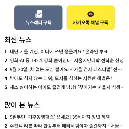
최신 뉴스
1
내년 서울 예산, 어디에 쓰면 좋을까요? 온라인 투표
2
영화·AI 등 192개 강좌 쏟아진다! 서울시민대학 선착순 신청
3
9월 20일, 차 없는 도심 걸어요…'서울 걷자 페스티벌' 선착순 5천명
4
밤에도 식지 않는 더위, 도시를 식히는 시원한 해법은?
5
채소 싫어하는 아이도 즐겁게 냠냠! '찾아가는 서울시 식생활 교육' 현장
많이 본 뉴스
1
9월부턴 '기후동행패스' 쓰세요! 39세까지 청년 혜택
2
주황색 리본 따라 한강부터 메타세쿼이아 숲길까지…서울둘레길 15코스