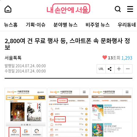
본
페
내
문
이
내
손
검
메
바
지
손
안
색
뉴
로
상
안
주
에
창
전
가
단
에
뉴스홈
기획·이슈
분야별 뉴스
비주얼 뉴스
우리동네
요
서
열
체
기
으
서
서
울
기
보
로
울
비
기
이
-
2,800여 건 무료 행사 등, 스마트폰 속 문화행사 정
스
동
서
보
바
울
로
시
가
좋
서울톡톡
13
조회
1,293
대
기
아
표
발행일
2014.07.24. 00:00
요
소
페
S
글
글
수정일
2014.07.24. 00:00
통
이
N
자
자
포
지
S
크
크
털
U
공
기
기
R
유
크
작
L
하
게
게
복
기
변
변
사
경
경
하
하
기
기