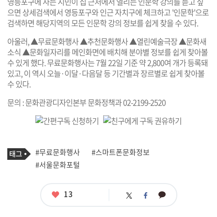
영등포구에 사는 시민이 집 근처에서 열리는 인문학 강의를 듣고 싶
으면 상세검색에서 영등포구와 인근 자치구에 체크하고 '인문학'으로
검색하면 해당지역의 모든 인문학 강의 정보를 쉽게 찾을 수 있다.
아울러, ▲무료문화행사 ▲추천문화행사 ▲열린예술극장 ▲문화새
소식 ▲문화일자리를 메인화면에 배치해 분야별 정보를 쉽게 찾아볼
수 있게 했다. 무료문화행사는 7월 22일 기준 약 2,800여 개가 등록돼
있고, 이 역시 오늘·이달·다음달 등 기간별과 장르별로 쉽게 찾아볼
수 있다.
문의 : 문화관광디자인본부 문화정책과 02-2199-2520
기
태
#무료문화행사
#스마트폰문화정보
사
그
관
#서울문화포털
련
태
그
좋
13
카
트
페
아
카
위
이
요
오
터
스