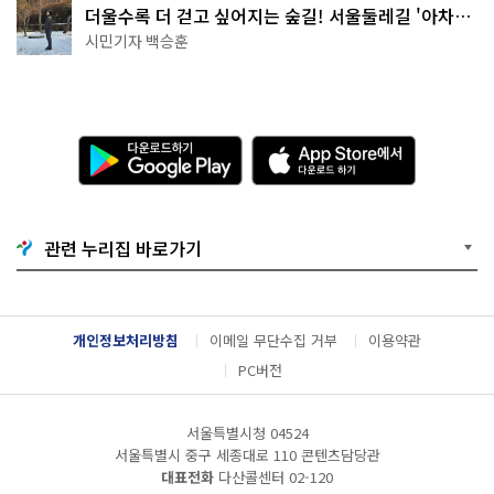
더울수록 더 걷고 싶어지는 숲길! 서울둘레길 '아차산
코스'
시민기자 백승훈
다
A
운
p
로
p
드
S
하
t
기
o
관련 누리집 바로가기
G
r
o
e
o
에
g
서
l
다
개인정보처리방침
이메일 무단수집 거부
이용약관
e
운
P
로
PC버전
l
드
a
하
y
기
서울특별시청 04524
서울특별시 중구 세종대로 110 콘텐츠담당관
대표전화
다산콜센터
02-120