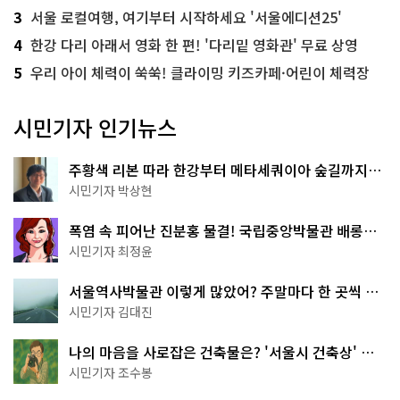
3
서울 로컬여행, 여기부터 시작하세요 '서울에디션25'
4
한강 다리 아래서 영화 한 편! '다리밑 영화관' 무료 상영
5
우리 아이 체력이 쑥쑥! 클라이밍 키즈카페·어린이 체력장
시민기자 인기뉴스
주황색 리본 따라 한강부터 메타세쿼이아 숲길까지…
서울둘레길 15코스
시민기자 박상현
폭염 속 피어난 진분홍 물결! 국립중앙박물관 배롱나
무 명소
시민기자 최정윤
서울역사박물관 이렇게 많았어? 주말마다 한 곳씩 떠
나는 역사 산책
시민기자 김대진
나의 마음을 사로잡은 건축물은? '서울시 건축상' 수
상작 공개!
시민기자 조수봉