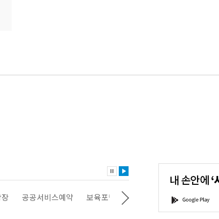
내
손
안
에
'서
광장
공공서비스예약
보육포털
일자리포털
문화포털
G
울'을
o
다
o
운