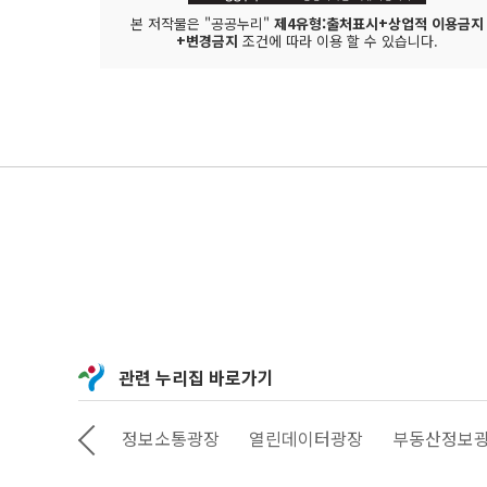
본 저작물은 "공공누리"
제4유형:출처표시+상업적 이용금지
+변경금지
조건에 따라 이용 할 수 있습니다.
관련 누리집 바로가기
상상대로 서울
정보소통광장
열린데이터광장
부동산정보