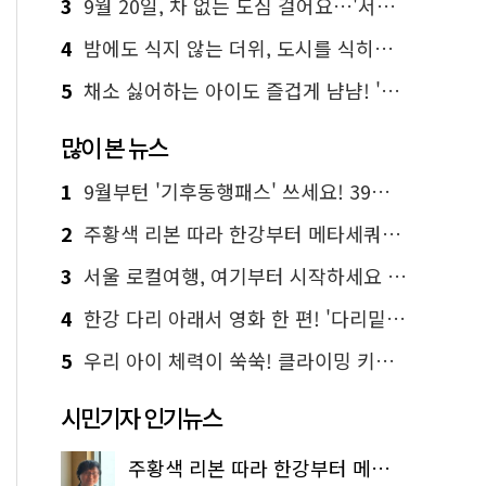
3
9월 20일, 차 없는 도심 걸어요…'서울 걷자 페스티벌' 선착순 5천명
4
밤에도 식지 않는 더위, 도시를 식히는 시원한 해법은?
5
채소 싫어하는 아이도 즐겁게 냠냠! '찾아가는 서울시 식생활 교육' 현장
많이 본 뉴스
1
9월부턴 '기후동행패스' 쓰세요! 39세까지 청년 혜택
2
주황색 리본 따라 한강부터 메타세쿼이아 숲길까지…서울둘레길 15코스
3
서울 로컬여행, 여기부터 시작하세요 '서울에디션25'
4
한강 다리 아래서 영화 한 편! '다리밑 영화관' 무료 상영
5
우리 아이 체력이 쑥쑥! 클라이밍 키즈카페·어린이 체력장
시민기자 인기뉴스
주황색 리본 따라 한강부터 메타세쿼이아 숲길까지…서울둘레길 15코스