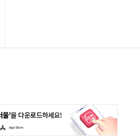
평생학습포털
청년포털
대기환경정보
에코마일리지
A
p
p