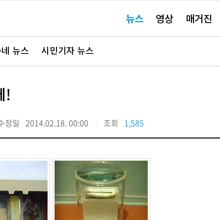
주
뉴스
영상
매거진
요
서
비
스
바
네 뉴스
시민기자 뉴스
로
가
기"
!
수정일
2014.02.18. 00:00
조회
1,585