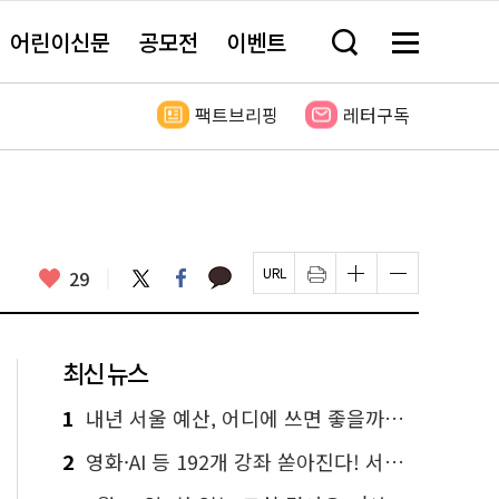
어린이신문
공모전
이벤트
검
메
색
뉴
창
전
열
체
팩트브리핑
레터구독
기
보
기
카
좋
트
페
29
페
인
글
글
카
위
이
아
이
쇄
자
자
오
터
스
요
지
하
크
크
톡
북
U
기
기
기
R
새
크
작
L
창
게
게
최신 뉴스
복
열
변
변
사
림
경
경
하
하
1
내년 서울 예산, 어디에 쓰면 좋을까요? 온라인 투표
기
기
2
영화·AI 등 192개 강좌 쏟아진다! 서울시민대학 선착순 신청