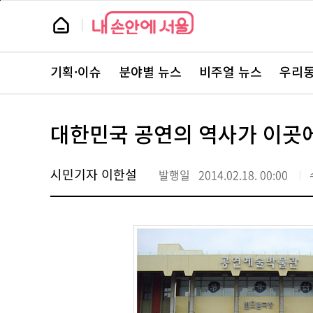
본
페
문
이
뉴
바
지
스
로
상
룸
가
단
뉴
기
으
스
로
기획·이슈
분야별 뉴스
비주얼 뉴스
우리동
주
이
요
동
서
비
스
대한민국 공연의 역사가 이곳에
바
로
가
기
시민기자 이한설
발행일
2014.02.18. 00:00