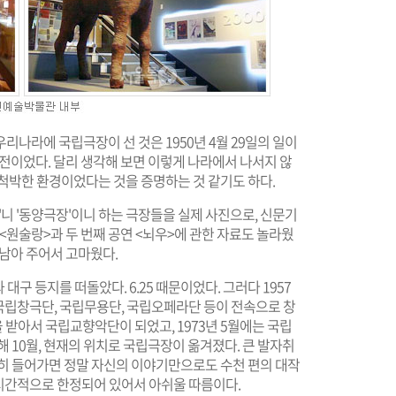
리나라에 국립극장이 선 것은 1950년 4월 29일의 일이
기 전이었다. 달리 생각해 보면 이렇게 나라에서 나서지 않
척박한 환경이었다는 것을 증명하는 것 같기도 하다.
'니 '동양극장'이니 하는 극장들을 실제 사진으로, 신문기
<원술랑>과 두 번째 공연 <뇌우>에 관한 자료도 놀라웠
아남아 주어서 고마웠다.
구 등지를 떠돌았다. 6.25 때문이었다. 그러다 1957
에 국립창극단, 국립무용단, 국립오페라단 등이 전속으로 창
을 받아서 국립교향악단이 되었고, 1973년 5월에는 국립
 10월, 현재의 위치로 국립극장이 옮겨졌다. 큰 발자취
세히 들어가면 정말 자신의 이야기만으로도 수천 편의 대작
 시간적으로 한정되어 있어서 아쉬울 따름이다.