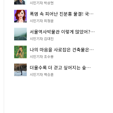
시민기자 박상현
폭염 속 피어난 진분홍 물결! 국립중앙박물관 배롱나무 명소
시민기자 최정윤
서울역사박물관 이렇게 많았어? 주말마다 한 곳씩 떠나는 역사 산책
시민기자 김대진
나의 마음을 사로잡은 건축물은? '서울시 건축상' 수상작 공개!
시민기자 조수봉
더울수록 더 걷고 싶어지는 숲길! 서울둘레길 '아차산 코스'
시민기자 백승훈