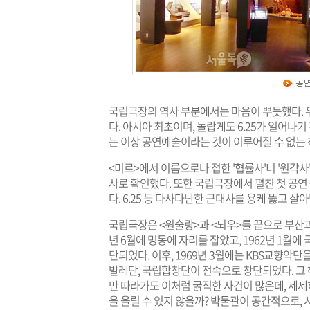
국립극장의 역사 부분에서는 마음이 뿌듯했다. 우
다. 아시아 최초이며, 놀랍게도 6.25가 일어나
는 이상 공연예술이라는 것이 이루어질 수 없는 
<미르>에서 이름으로나 접한 '협률사'니 '원각사
사로 확인했다. 또한 국립극장에서 펼친 첫 공연 
다. 6.25 등 다사다난한 근대사를 용케 뚫고 살
국립극장은 <원술랑>과 <뇌우>를 끝으로 부산과 대
년 6월에 명동에 자리를 잡았고, 1962년 1월
단되었다. 이후, 1969년 3월에는 KBS교향악단
발레단, 국립합창단이 전속으로 창단되었다. 그 해
만 따라가도 이처럼 굵직한 사건이 많은데, 세
을 올릴 수 있지 않을까? 박물관이 공간적으로,