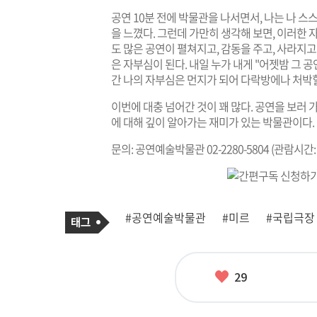
공연 10분 전에 박물관을 나서면서, 나는 나 
을 느꼈다. 그런데 가만히 생각해 보면, 이러한 
도 많은 공연이 펼쳐지고, 감동을 주고, 사라지고
은 자부심이 된다. 내일 누가 내게 "어젯밤 그 공
간 나의 자부심은 먼지가 되어 다락방에나 처박힐
이번에 대충 넘어간 것이 꽤 많다. 공연을 보러 
에 대해 깊이 알아가는 재미가 있는 박물관이다.
문의: 공연예술박물관 02-2280-5804 (관람시간:
기
태
#공연예술박물관
#미르
#국립극장
사
그
관
련
태
그
좋
29
아
요