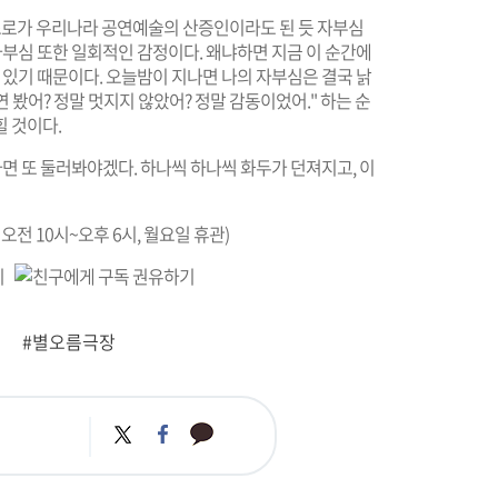
스스로가 우리나라 공연예술의 산증인이라도 된 듯 자부심
자부심 또한 일회적인 감정이다. 왜냐하면 지금 이 순간에
 있기 때문이다. 오늘밤이 지나면 나의 자부심은 결국 낡
연 봤어? 정말 멋지지 않았어? 정말 감동이었어." 하는 순
 것이다.
가면 또 둘러봐야겠다. 하나씩 하나씩 화두가 던져지고, 이
 오전 10시~오후 6시, 월요일 휴관)
#별오름극장
카
트
페
카
위
이
오
터
스
톡
북