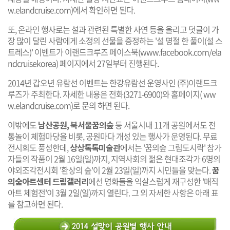
w.elandcruise.com
)에서 확인하면 된다.
또, 온라인 행사로는 설과 관련된 특별한 사연 등을 올리고 덧글이 가
장 많이 달린 사람에게 소정의 선물을 증정하는 '설 명절 한 풀이(설 스
트레스)' 이벤트가 이랜드크루즈 페이스북(
www.facebook.com/ela
ndcruisekorea
) 페이지에서 27일부터 진행된다.
2014년 갑오년 유람선 이벤트는 한강유람선 운영사인 (주)이랜드크
루즈가 주최한다. 자세한 내용은 전화(3271-6900)와 홈페이지(
ww
w.elandcruise.com
)로 문의 하면 된다.
이밖에도
남산공원, 북서울꿈의숲
등 서울시내 11개 공원에서도 전
통놀이 체험마당을 비롯, 공원마다 개성 있는 행사가 운영된다. 무료
전시회도 풍성한데,
상상톡톡미술관
에서는 '꿈의숲 그림도시락' 참가
자들의 작품이 2월 16일(일)까지, 지역사회의 젊은 현대조각가 6명의
야외조각전시회 '환상의 숲'이 2월 23일(일)까지 시민들을 맞는다.
꿈
의숲아트센터 드림갤러리
에선 명화들을 익살스럽게 재구성한 '매직
아트 체험전'이 3월 2일(일)까지 열린다. 그 외 자세한 사항은 아래 표
를 참고하면 된다.