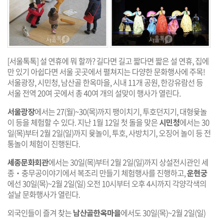
[서울톡톡] 설 연휴에 뭐 할까? 길다면 길고 짧다면 짧은 설 연휴, 집에
만 있기 아쉽다면 서울 곳곳에서 펼쳐지는 다양한 문화행사에 주목!
서울광장, 시민청, 남산골 한옥마을, 시내 11개 공원, 한강유람선 등
서울 전역 20여 곳에서 총 40여 개의 설맞이 행사가 열린다.
서울광장
에서는 27(월)~30(목)까지 팽이치기, 투호던지기, 대형윷놀
이 등을 체험할 수 있다. 지난 1월 12일 첫 돌을 맞은
시민청
에서는 30
일(목)부터 2월 2일(일)까지 윷놀이, 투호, 사방치기, 오징어 놀이 등 전
통놀이 체험이 진행된다.
세종문화회관
에서는 30일(목)부터 2월 2일(일)까지 상설전시관인 세
종‧충무공이야기에서 복조리 만들기 체험행사를 진행하고,
운현궁
에선 30일(목)~2월 2일(일) 오전 10시부터 오후 4시까지 각양각색의
설날 문화행사가 열린다.
외국인들이 즐겨 찾는
남산골한옥마을
에서도 30일(목)~2월 2일(일)