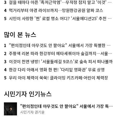
3
걸을 때마다 아픈 '족저근막염'…무작정 참지 말고 '이것' 해보세요!
4
먹거리부터 야경 라이브까지…망원한강공원 알짜 코스
5
시민이 사랑한 '찐' 로컬 명소 어디? '서울에디션25' 추천 코스
많이 본 뉴스
1
"편의점인데 아무것도 안 팔아요" 서울에서 가장 특별한 편의점의 정체
2
주황색 리본 따라 한강부터 메타세쿼이아 숲길까지…서울둘레길 15코스
3
이것이 천연 냉방! '서울둘레길 9코스'로 숲속 피서 떠나볼까
4
한강 다리 아래서 영화 한 편! '다리밑 영화관' 무료 상영
5
우리 아이 체력이 쑥쑥! 클라이밍 키즈카페·어린이 체력장
시민기자 인기뉴스
"편의점인데 아무것도 안 팔아요" 서울에서 가장 특별
한 편의점의 정체
시민기자 권기윤