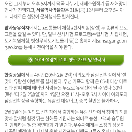
오전 11시부터 오후 5시까지 떡국 나누기, 새해소원적기 등 새해맞이
행사가 진행되고,
서울역사박물관
은 31일(금) 12시부터 오후 5시까
지 다채로운 설맞이 문화행사를 펼쳐진다.
암사동유적지
에서는 ▴전통놀이 체험 ▴선사체험(상설) 두 종류의 프로
그램을 즐길 수 있다. 단, 일부 선사체험 프로그램(수렵체험, 채집체험,
토기복원체험, 빗살무늬토기만들기 등)은 홈페이지(
sunsa.gangdon
g.go.kr
)를 통해 사전예약을 해야 한다.
한강공원
에서는 4일간(30일~2월 2일) 여의도와 잠실 선착장에서 '설
맞이 유람선 이벤트'를 실시한다. 우선 가족과 함께 온 65세 이상 어르
신과 말띠 해에 태어난 사람들은 무료로 유람선에 탈 수 있다. 30일
(목)부터 2월 2일(일)까지 4일간 오전 11시~오후 6시 사이에 여의도와
잠실선착장을 출항하는 유람선 대상이고, 중복 할인은 불가하다.
2월 1일에는 여의도 선착장에서 출항하는 유람선 안에서 청마의 해를
맞아 말처럼 힘껏 뛰는 한해를 기원하는 의미로 승선 고객과 승무원
이 함께하는 '말춤 경연대회'가 열린다. 우수자에게는 소정의 상품이
제공될 예정이다. 자세한 출항 시간표는 이랜드크루즈 홈페이지(
ww