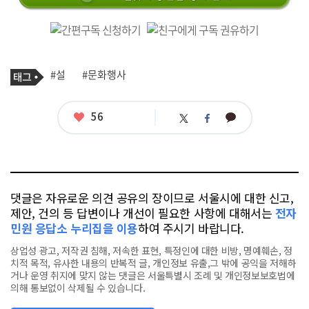
기
태
#설
#문화행사
사
그
관
련
태
좋
56
카
트
페
그
아
카
위
이
요
오
터
스
톡
북
댓글은 자유로운 의견 공유의 장이므로 서울시에 대한 신고,
제안, 건의 등 답변이나 개선이 필요한 사항에 대해서는
전자
민원 응답소 누리집을 이용
하여 주시기 바랍니다.
상업성 광고, 저작권 침해, 저속한 표현, 특정인에 대한 비방, 명예훼손, 정
치적 목적, 유사한 내용의 반복적 글, 개인정보 유출,그 밖에 공익을 저해하
거나 운영 취지에 맞지 않는 댓글은 서울특별시 조례 및 개인정보보호법에
의해 통보없이 삭제될 수 있습니다.