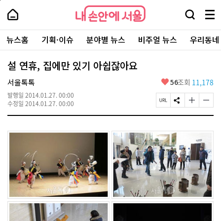
본
페
내
문
이
내
손
검
메
바
지
손
안
색
뉴
로
상
안
주
에
창
전
가
단
에
뉴스홈
기획·이슈
분야별 뉴스
비주얼 뉴스
우리동네
요
서
열
체
기
으
서
서
울
기
보
로
울
비
기
이
-
설 연휴, 집에만 있기 아쉽잖아요
스
동
서
바
울
좋
서울톡톡
56
조회
11,178
로
시
아
가
대
발행일
2014.01.27. 00:00
요
기
페
S
글
글
표
수정일
2014.01.27. 00:00
이
N
자
자
소
지
S
크
크
통
U
공
기
기
포
R
유
크
작
털
L
하
게
게
복
기
변
변
사
경
경
하
하
기
기