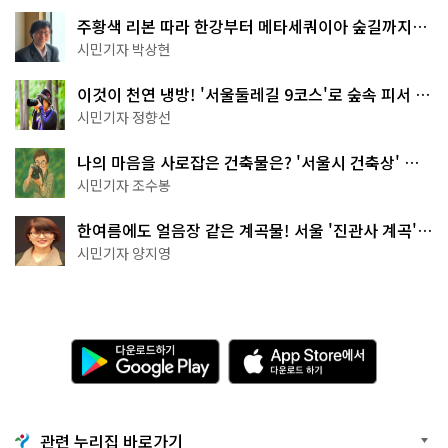
주황색 리본 따라 한강부터 메타세쿼이아 숲길까지…
서울둘레길 15코스
시민기자 박상현
이것이 천연 냉방! '서울둘레길 9코스'로 숲속 피서 떠
나볼까
시민기자 정향선
나의 마음을 사로잡은 건축물은? '서울시 건축상' 수
상작 공개!
시민기자 조수봉
한여름에도 얼음장 같은 계곡물! 서울 '진관사 계곡'이
천국이네~
시민기자 양지영
다
A
운
p
로
p
드
S
하
t
기
o
관련 누리집 바로가기
G
r