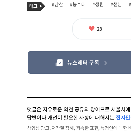
기
태
#남산
#봉수대
#생원
#샌님
사
그
관
련
태
그
좋
28
아
요
댓글은 자유로운 의견 공유의 장이므로 서울시에 대
답변이나 개선이 필요한 사항에 대해서는
전자민
상업성 광고, 저작권 침해, 저속한 표현, 특정인에 대한 비