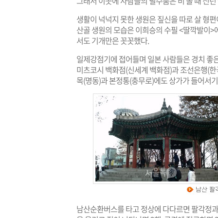
그래서 이곳에 사람들의 필수품은 비 올 때 신던
생활이 넉넉지 못한 생원은 짚신을 따로 살 형편이
산골 생원의 모습은 이희승의 수필 <딸깍발이>
서도 기개만은 꼿꼿했다.
일제강점기에 접어들며 일본 사람들은 경치 좋은
미츠코시 백화점(신세계 백화점)과 조선은행(한국
목(명동)과 본정통(충무로)에도 상가가 들어서기
남산순환버스를 타고 정상에 다다르면 팔각정과 봉