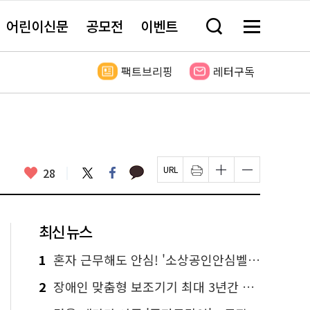
어린이신문
공모전
이벤트
검
메
색
뉴
창
전
열
체
팩트브리핑
레터구독
기
보
기
카
좋
트
페
28
페
인
글
글
카
위
이
아
이
쇄
자
자
오
터
스
요
지
하
크
크
톡
북
U
기
기
기
R
새
크
작
L
창
게
게
최신 뉴스
복
열
변
변
사
림
경
경
하
하
1
혼자 근무해도 안심! '소상공인안심벨' 신청하세요
기
기
2
장애인 맞춤형 보조기기 최대 3년간 무상 대여…삶의 질 높인다