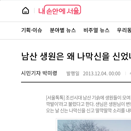
본
페
문
이
뉴
바
지
스
로
상
룸
가
단
뉴
기
으
스
로
기획·이슈
분야별 뉴스
비주얼 뉴스
우리동
주
이
요
동
서
비
스
남산 생원은 왜 나막신을 신었
바
로
가
기
시민기자 박미령
발행일
2013.12.04. 00:00
[서울톡톡] 조선시대 남산 기슭에 생원들이 모여 
깍발이’라고 불렀다고 한다. 샌님은 생원님이 변
오는 날 신는 나막신을 신고 딸깍딸깍 소리를 내