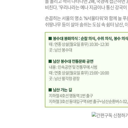
을 올리고 적이 나타나면 2홰, 국경에 접근하면 
비친다. '우리나라는 예나 지금이나 통신 강국이
손꼽히는 서울의 명소 'N서울타워'와 함께 늘 푸른
쉬땅나무 등이 살아 숨쉬는 도심 속 쉼터 남산, 이
■ 봉수대 봉화의식 : 순찰 의식, 수위 의식, 봉수 의식
때 : 연중 상설(월요일 휴무) 10:30~12:30
곳 : 남산 봉수대
■ 남산 봉수대 전통문화 공연
내용 : 민속공연 및 전통무예 시범
때 : 연중 상설(월요일 휴무) 15:00~16:00
곳 : 남산 팔각정 광장
■ 남산 가는 길
지하철 4호선 명동역 1번 출구
지하철 3호선 동대입구역 6번 출구+남산순환버스 02, 0