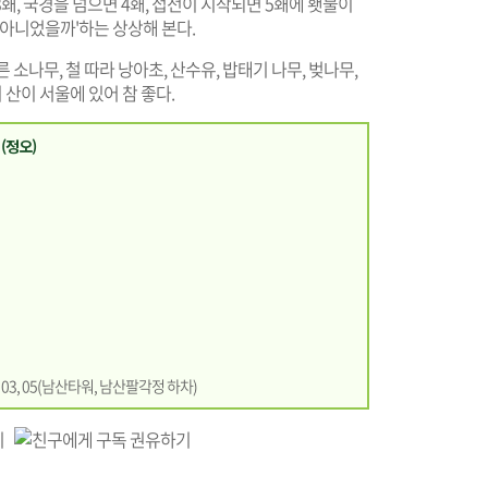
3홰, 국경을 넘으면 4홰, 접전이 시작되면 5홰에 횃불이
 아니었을까'하는 상상해 본다.
 소나무, 철 따라 낭아초, 산수유, 밥태기 나무, 벚나무,
 산이 서울에 있어 참 좋다.
(정오)
3, 05(남산타워, 남산팔각정 하차)