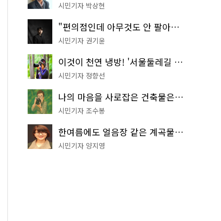
시민기자 박상현
"편의점인데 아무것도 안 팔아요" 서울에서 가장 특별한 편의점의 정체
시민기자 권기윤
이것이 천연 냉방! '서울둘레길 9코스'로 숲속 피서 떠나볼까
시민기자 정향선
나의 마음을 사로잡은 건축물은? '서울시 건축상' 수상작 공개!
시민기자 조수봉
한여름에도 얼음장 같은 계곡물! 서울 '진관사 계곡'이 천국이네~
시민기자 양지영