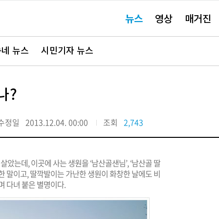
주
뉴스
영상
매거진
요
서
비
스
바
네 뉴스
시민기자 뉴스
로
가
기"
나?
수정일
2013.12.04. 00:00
조회
2,743
살았는데, 이곳에 사는 생원을 ‘남산골샌님’, ‘남산골 딸
한 말이고, 딸깍발이는 가난한 생원이 화창한 날에도 비
며 다녀 붙은 별명이다.