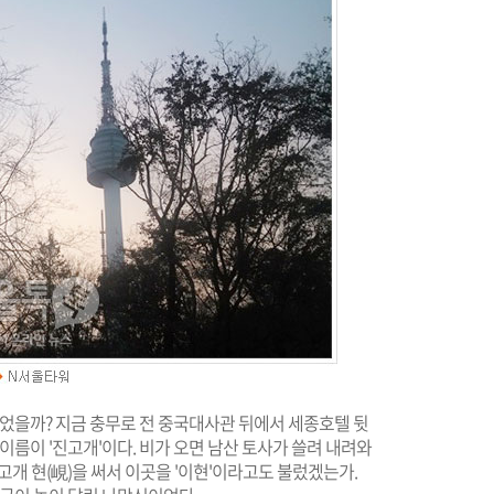
신었을까? 지금 충무로 전 중국대사관 뒤에서 세종호텔 뒷
이름이 '진고개'이다. 비가 오면 남산 토사가 쓸려 내려와
 고개 현(峴)을 써서 이곳을 '이현'이라고도 불렀겠는가.