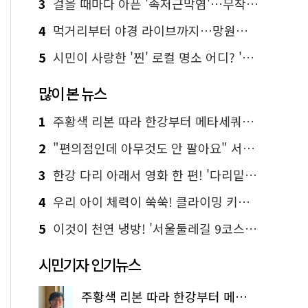
3
걸을 때마다 아픈 '족저근막염'…무작정 참지 말고 '이것' 해보세요!
4
먹거리부터 야경 라이브까지…망원한강공원 알짜 코스
5
시민이 사랑한 '찐' 로컬 명소 어디? '서울에디션25' 추천 코스
많이 본 뉴스
1
주황색 리본 따라 한강부터 메타세쿼이아 숲길까지…서울둘레길 15코스
2
"편의점인데 아무것도 안 팔아요" 서울에서 가장 특별한 편의점의 정체
3
한강 다리 아래서 영화 한 편! '다리밑 영화관' 무료 상영
4
우리 아이 체력이 쑥쑥! 클라이밍 키즈카페·어린이 체력장
5
이것이 천연 냉방! '서울둘레길 9코스'로 숲속 피서 떠나볼까
시민기자 인기뉴스
주황색 리본 따라 한강부터 메타세쿼이아 숲길까지…서울둘레길 15코스