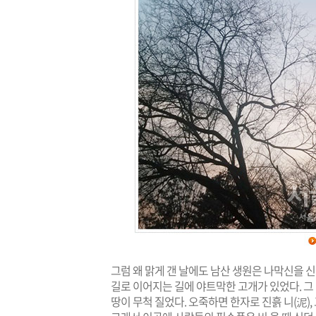
그럼 왜 맑게 갠 날에도 남산 생원은 나막신을 
길로 이어지는 길에 야트막한 고개가 있었다. 그 
땅이 무척 질었다. 오죽하면 한자로 진흙 니(泥),