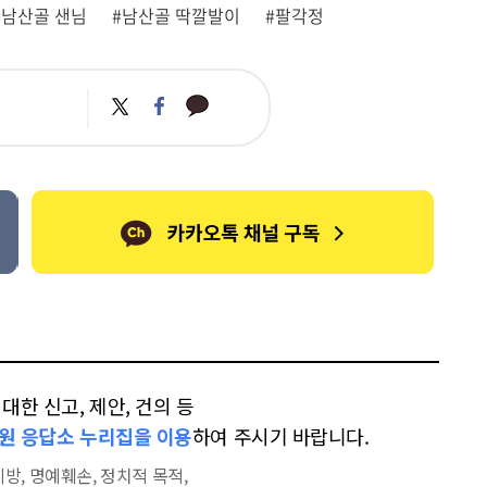
#남산골 샌님
#남산골 딱깔발이
#팔각정
카
트
페
카
위
이
오
터
스
톡
북
한 신고, 제안, 건의 등
원 응답소 누리집을 이용
하여 주시기 바랍니다.
방, 명예훼손, 정치적 목적,