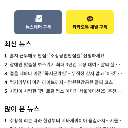
최신 뉴스
1
혼자 근무해도 안심! '소상공인안심벨' 신청하세요
2
장애인 맞춤형 보조기기 최대 3년간 무상 대여…삶의 질 높인다
3
걸을 때마다 아픈 '족저근막염'…무작정 참지 말고 '이것' 해보세요!
4
먹거리부터 야경 라이브까지…망원한강공원 알짜 코스
5
시민이 사랑한 '찐' 로컬 명소 어디? '서울에디션25' 추천 코스
많이 본 뉴스
1
주황색 리본 따라 한강부터 메타세쿼이아 숲길까지…서울둘레길 15코스