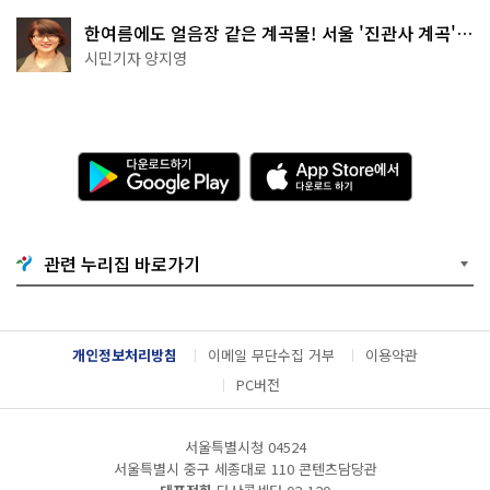
한여름에도 얼음장 같은 계곡물! 서울 '진관사 계곡'이
천국이네~
시민기자 양지영
다
A
운
p
로
p
드
S
하
t
기
o
관련 누리집 바로가기
G
r
o
e
o
에
g
서
l
다
개인정보처리방침
이메일 무단수집 거부
이용약관
e
운
P
로
PC버전
l
드
a
하
y
기
서울특별시청 04524
서울특별시 중구 세종대로 110 콘텐츠담당관