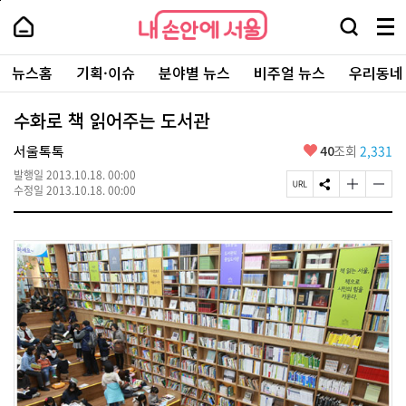
본
페
내
문
이
내
손
검
메
바
지
손
안
색
뉴
로
상
안
주
에
창
전
가
단
에
뉴스홈
기획·이슈
분야별 뉴스
비주얼 뉴스
우리동네
요
서
열
체
기
으
서
서
울
기
보
로
울
비
기
이
-
수화로 책 읽어주는 도서관
스
동
서
바
울
좋
서울톡톡
40
조회
2,331
로
시
아
가
대
발행일
2013.10.18. 00:00
요
기
페
S
글
글
표
수정일
2013.10.18. 00:00
이
N
자
자
소
지
S
크
크
통
U
공
기
기
포
R
유
크
작
털
L
하
게
게
복
기
변
변
사
경
경
하
하
기
기