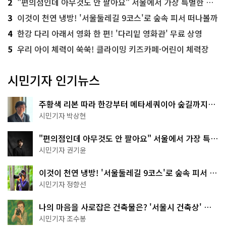
2
"편의점인데 아무것도 안 팔아요" 서울에서 가장 특별한 편의점의 정체
3
이것이 천연 냉방! '서울둘레길 9코스'로 숲속 피서 떠나볼까
4
한강 다리 아래서 영화 한 편! '다리밑 영화관' 무료 상영
5
우리 아이 체력이 쑥쑥! 클라이밍 키즈카페·어린이 체력장
시민기자 인기뉴스
주황색 리본 따라 한강부터 메타세쿼이아 숲길까지…
서울둘레길 15코스
시민기자 박상현
"편의점인데 아무것도 안 팔아요" 서울에서 가장 특별
한 편의점의 정체
시민기자 권기윤
이것이 천연 냉방! '서울둘레길 9코스'로 숲속 피서 떠
나볼까
시민기자 정향선
나의 마음을 사로잡은 건축물은? '서울시 건축상' 수
상작 공개!
시민기자 조수봉