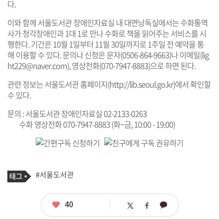
다.
이와 함께 서울도서관 장애인자료실 내 대면낭독실에서는 수화통역
사가 청각장애인과 1대 1로 만나 수화로 책을 읽어주는 서비스를 시
행한다. 기간은 10월 1일부터 11월 30일까지로 1주일 전 예약을 통
해 이용할 수 있다. 문의나 신청은 문자(0506-864-9663)나 이메일(
lig
ht229@naver.com
), 영상전화(070-7947-8883)으로 하면 된다.
관련 정보는 서울도서관 홈페이지(
http://lib.seoul.go.kr
)에서 확인할
수 있다.
문의 : 서울도서관 장애인자료실 02-2133-0263
수화 영상전화 070-7947-8883 (화~금, 10:00 - 19:00)
기
태
#서울도서관
사
그
관
련
태
좋
40
카
트
페
그
아
카
위
이