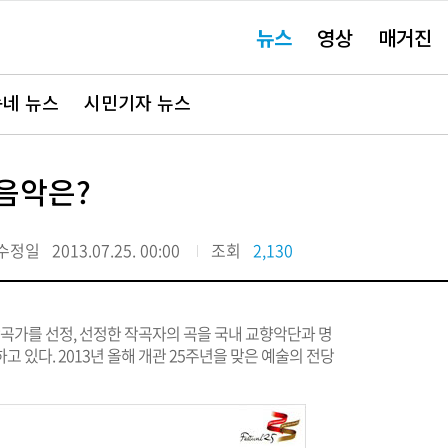
주
뉴스
영상
매거진
요
서
비
스
바
네 뉴스
시민기자 뉴스
로
가
기"
음악은?
수정일
2013.07.25. 00:00
조회
2,130
작곡가를 선정, 선정한 작곡자의 곡을 국내 교향악단과 명
 있다. 2013년 올해 개관 25주년을 맞은 예술의 전당