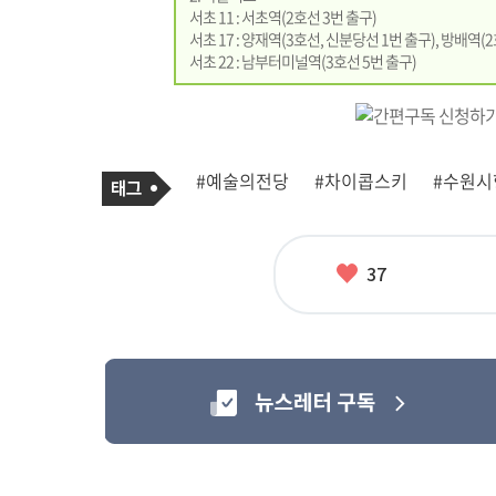
서초 11 : 서초역(2호선 3번 출구)
서초 17 : 양재역(3호선, 신분당선 1번 출구), 방배역(2
서초 22 : 남부터미널역(3호선 5번 출구)
기
태
#예술의전당
#차이콥스키
#수원시
사
그
관
련
태
그
좋
37
아
요