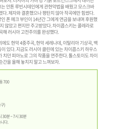
 살펴보자. 러시아의 카마 강 기슭 보트킨스크에서 태어난
. 그는 안톤 루빈시테인에게 관현악법을 배웠고 모스크바
였다. 제자와 결혼했으나 평탄치 않아 작곡에만 힘썼다.
인 폰 메크 부인이 14년간 그에게 연금을 보내며 후원했
만나지 않았고 편지만 주고받았다. 차이콥스키는 콜레라로
작곡해 러시아 고전주의를 완성했다.
에도 현악 4중주곡, 현악 세레나데, 이탈리아 기상곡, 백
 등이 있다. 지금도 러시아 클린에 있는 차이콥스키 하우스
가 치던 피아노로 그의 작품을 연주한다. 톨스토이도 차이
순간을 올해 놓치지 말고 느껴보자.
 700
출구)
 30분 ~ 7시 30분
습니다.