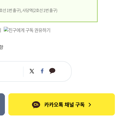
호선 1번 출구), 사당역(2호선 1번 출구)
향
카
트
페
카
위
이
오
터
스
톡
북