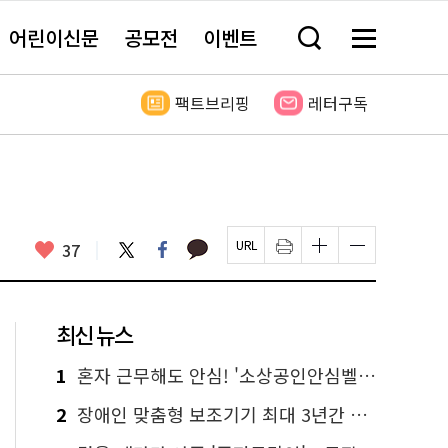
어린이신문
공모전
이벤트
검
메
색
뉴
창
전
열
체
팩트브리핑
레터구독
기
보
기
카
좋
트
페
37
페
인
글
글
카
위
이
아
이
쇄
자
자
오
터
스
요
지
하
크
크
톡
북
U
기
기
기
R
새
크
작
L
창
게
게
최신 뉴스
복
열
변
변
사
림
경
경
하
하
1
혼자 근무해도 안심! '소상공인안심벨' 신청하세요
기
기
2
장애인 맞춤형 보조기기 최대 3년간 무상 대여…삶의 질 높인다