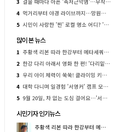
3
걸을 때마다 아픈 '족저근막염'…무작정 참지 말고 '이것' 해보세요!
4
먹거리부터 야경 라이브까지…망원한강공원 알짜 코스
5
시민이 사랑한 '찐' 로컬 명소 어디? '서울에디션25' 추천 코스
많이 본 뉴스
1
주황색 리본 따라 한강부터 메타세쿼이아 숲길까지…서울둘레길 15코스
2
한강 다리 아래서 영화 한 편! '다리밑 영화관' 무료 상영
3
우리 아이 체력이 쑥쑥! 클라이밍 키즈카페·어린이 체력장
4
대학 다니며 일경험 '서영커' 캠프 모집…전액 무료
5
9월 20일, 차 없는 도심 걸어요…'서울 걷자 페스티벌' 선착순 5천명
시민기자 인기뉴스
주황색 리본 따라 한강부터 메타세쿼이아 숲길까지…서울둘레길 15코스