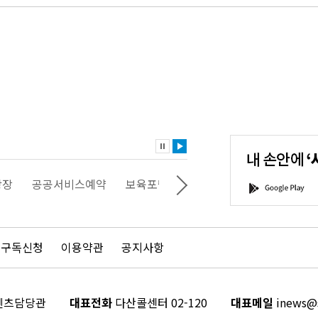
내
손
안
에
'서
광장
공공서비스예약
보육포털
일자리포털
문화포털
G
울'을
o
다
o
운
g
로
l
드
e
 구독신청
이용약관
공지사항
하
P
세
l
요!
a
y
콘텐츠담당관
대표전화
다산콜센터 02-120
대표메일
inews@s