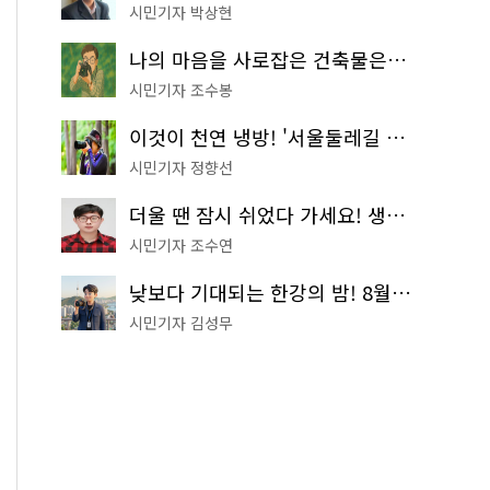
시민기자 박상현
나의 마음을 사로잡은 건축물은? '서울시 건축상' 수상작 공개!
시민기자 조수봉
이것이 천연 냉방! '서울둘레길 9코스'로 숲속 피서 떠나볼까
시민기자 정향선
더울 땐 잠시 쉬었다 가세요! 생수 냉장고부터 해피소·무더위쉼터까지
시민기자 조수연
낮보다 기대되는 한강의 밤! 8월 한정 무료 '한강 밤핑' 예약은?
시민기자 김성무