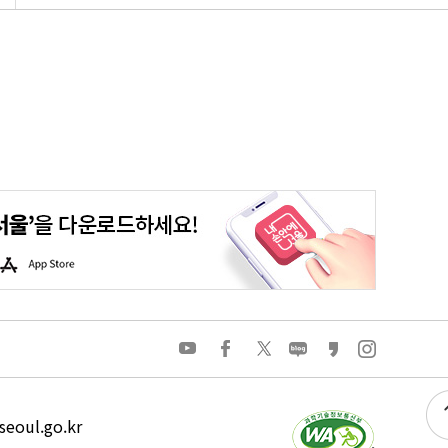
평생학습포털
청년포털
대기환경정보
에코마일리지
A
p
p
S
t
o
유
페
트
네
카
인
r
튜
이
위
이
카
스
e
브
스
터
버
오
타
북
블
스
그
로
토
램
그
리
eoul.go.kr