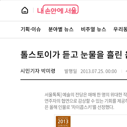
본
페
문
이
뉴
바
지
스
로
상
룸
가
단
뉴
기
으
스
로
기획·이슈
분야별 뉴스
비주얼 뉴스
우리동
주
이
요
동
서
비
스
톨스토이가 듣고 눈물을 흘린 
바
로
가
기
시민기자 박미령
발행일
2013.07.25. 00:00
서울톡톡] 예술의 전당은 매해 한 명의 위대한 
연주자의 협연으로 감상할 수 있는 기회를 제공하고
은 올해 인물로 '차이콥스키'를 선정했다.