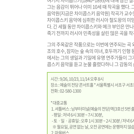
여기서 차이콥스키(1840~1893)에 대해 잠깐
그는 음감이 뛰어나 이미 10세 때 작곡을 했다
음악원(지금은 차이콥스키 음악원) 작곡가 교수
차이콥스키 음악에 심취한 러시아 철도왕의 미망
다. 긴 세월 동안 차이콥스키와 메크 부인은 
죽기 전까지 러시아 민족성을 살린 많은 곡을 
그의 주옥같은 작품으로는 이번에 연주되는 곡 외
조의 호수, 잠자는 숲 속의 미녀, 호두까기 인형
에서는 그의 생일과 기일에 유명 연주가들이 그
콥스키 음악을 듣고 눈물 흘렸다하니 그 감동의 
시간 : 9/26, 10/23, 11/14 오후 8시
장소 : 예술의 전당 콘서트홀 * 서울특별시 서초구 서초동
전화 : 02-580-1300
* 대중교통
1. 셔틀버스 : 남부터미널(예술의 전당)역(3호선 5번 
- 평일 : 저녁 6시 30분 ~ 7시 30분,
- 토ㆍ일ㆍ공휴일 : 오후 1시 30분 ~ 2시 30분 / 저녁 6시
※ 월요일, 공연 없는 날, 오전 공연에는 운행하지 않
2. 마을버스