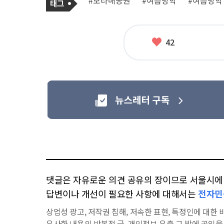
#보라매공원
#여름방학
#여름방학
사
그
관
련
태
그
좋
42
아
요
댓글은 자유로운 의견 공유의 장이므로 서울시에 대
답변이나 개선이 필요한 사항에 대해서는
전자민
상업성 광고, 저작권 침해, 저속한 표현, 특정인에 대한 비
유사한 내용의 반복적 글, 개인정보 유출,그 밖에 공익