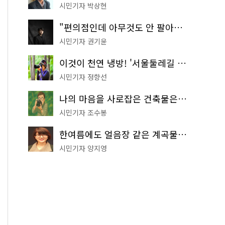
시민기자 박상현
"편의점인데 아무것도 안 팔아요" 서울에서 가장 특별한 편의점의 정체
시민기자 권기윤
이것이 천연 냉방! '서울둘레길 9코스'로 숲속 피서 떠나볼까
시민기자 정향선
나의 마음을 사로잡은 건축물은? '서울시 건축상' 수상작 공개!
시민기자 조수봉
한여름에도 얼음장 같은 계곡물! 서울 '진관사 계곡'이 천국이네~
시민기자 양지영