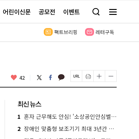
어린이신문
공모전
이벤트
검
메
색
뉴
창
전
열
체
팩트브리핑
레터구독
기
보
기
카
좋
트
페
42
페
인
글
글
카
위
이
아
이
쇄
자
자
오
터
스
요
지
하
크
크
톡
북
U
기
기
기
R
새
크
작
L
창
게
게
최신 뉴스
복
열
변
변
사
림
경
경
하
하
1
혼자 근무해도 안심! '소상공인안심벨' 신청하세요
기
기
2
장애인 맞춤형 보조기기 최대 3년간 무상 대여…삶의 질 높인다