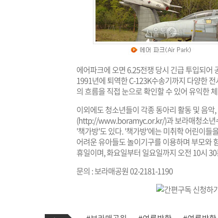
에어파크에 오면 6.25전쟁 당시 긴급 투입되어
1991년에 퇴역한 C-123K수송기까지 다양한 
의 흐름을 직접 눈으로 확인할 수 있어 유익한 체
이외에도 청소년들이 각종 동아리 활동 및 음악
(
http://www.boramyc.or.kr/
)과 보라매청소년
'책가방'도 있다. '책가방'에는 미취학 어린이
어려운 유아들도 놀이기구를 이용하며 부모와 함
휴일이며, 화요일부터 일요일까지 오전 10시 30
문의 : 보라매공원 02-2181-1190
기
태