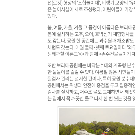
선(로켓) 형상의 '조합놀이대', 비행기 모양의 '
은 놀이시설이 새로 조성됐다. 어린이들이 가장
했다.
봄, 여름, 가을, 겨울 그 풍경이 아름다운 보라
봄에 실시하는 고추, 오이, 호박심기 체험행사를
도 갖는다. 공원 한 공간에는 과수원과 채소밭도
체험도 갖는다. 매월 둘째·넷째 토요일마다 '와우
생태관찰 이론교육>과 함께 <손수건물들이기 체험
또한 보라매공원에는 바닥분수대와 계곡형 분수
한 물놀이를 즐길 수 있다. 여름철 많은 시민
질검사 관리는 철저한 편이다. 특히 공원 분수
공원에서는 위생과 안전에 중점을 두고 집중적인 
검사를 실시하고, 저수조 물도 교체하면서 깨끗한
는 집에서 꼭 깨끗한 물로 다시 한 번 씻는 것을 