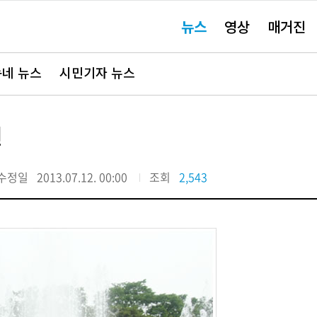
주
뉴스
영상
매거진
요
서
비
스
바
네 뉴스
시민기자 뉴스
로
가
기"
원
수정일
2013.07.12. 00:00
조회
2,543