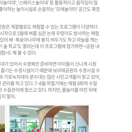
유아놀이대', '스페이스놀이대' 등 활동적이고 움직임이 많
 좋아하는 놀이시설로 손꼽히는 '모래놀이터' 공간도 확장
매공원은 계절별로도 체험할 수 있는 프로그램이 다양하다.
 시작으로 5월에 벼를 심은 논에 우렁이도 방사하는 체험
 있어 배·복숭아나무에 봉지 씌우기도 하고 마늘을 캐는
! 숲 학교'도 열리는데 이 프로그램에 참가하면 <공원 내
>도 해 볼 수 있다.
대가 있어서 수영복만 준비하면 아이들이 신나게 시원
들이 즐기는 수경시설이기 때문에 보라매공원의 수경시설 수
대와 가로녹지대의 분수대는 많은 시민고객들이 찾고 있어,
관리를 하고 있다. 7~8월 하절기에는 매월 8회씩 수질
 수질관리에 힘쓰고 있다. 하지만, 물놀이를 마친 뒤에
잊지 말자.