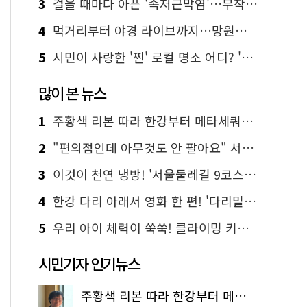
3
걸을 때마다 아픈 '족저근막염'…무작정 참지 말고 '이것' 해보세요!
4
먹거리부터 야경 라이브까지…망원한강공원 알짜 코스
5
시민이 사랑한 '찐' 로컬 명소 어디? '서울에디션25' 추천 코스
많이 본 뉴스
1
주황색 리본 따라 한강부터 메타세쿼이아 숲길까지…서울둘레길 15코스
2
"편의점인데 아무것도 안 팔아요" 서울에서 가장 특별한 편의점의 정체
3
이것이 천연 냉방! '서울둘레길 9코스'로 숲속 피서 떠나볼까
4
한강 다리 아래서 영화 한 편! '다리밑 영화관' 무료 상영
5
우리 아이 체력이 쑥쑥! 클라이밍 키즈카페·어린이 체력장
시민기자 인기뉴스
주황색 리본 따라 한강부터 메타세쿼이아 숲길까지…서울둘레길 15코스