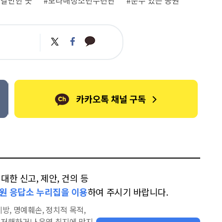
 갈만한 곳
#보라매청소년수련관
#분수 있는 공원
카
트
페
카
위
이
오
터
스
톡
북
한 신고, 제안, 건의 등
원 응답소 누리집을 이용
하여 주시기 바랍니다.
방, 명예훼손, 정치적 목적,
을 저해하거나 운영 취지에 맞지