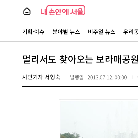
본
페
문
이
뉴
바
지
스
로
상
룸
가
단
뉴
기
으
스
로
기획·이슈
분야별 뉴스
비주얼 뉴스
우리동
주
이
요
동
서
비
스
멀리서도 찾아오는 보라매공
바
로
가
기
시민기자 서형숙
발행일
2013.07.12. 00:00