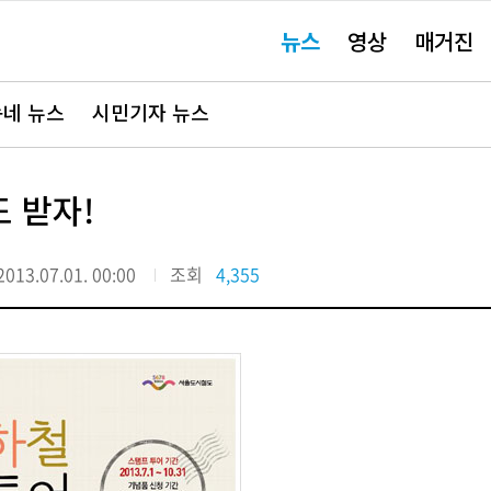
주
뉴스
영상
매거진
요
서
비
스
바
네 뉴스
시민기자 뉴스
로
가
기"
 받자!
2013.07.01. 00:00
조회
4,355