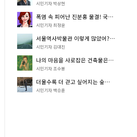
시민기자 박상현
폭염 속 피어난 진분홍 물결! 국립중앙박물관 배롱나무 명소
시민기자 최정윤
서울역사박물관 이렇게 많았어? 주말마다 한 곳씩 떠나는 역사 산책
시민기자 김대진
나의 마음을 사로잡은 건축물은? '서울시 건축상' 수상작 공개!
시민기자 조수봉
더울수록 더 걷고 싶어지는 숲길! 서울둘레길 '아차산 코스'
시민기자 백승훈