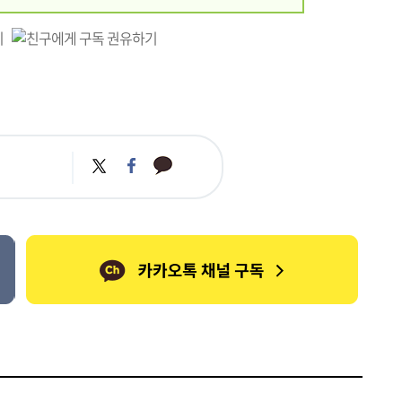
카
트
페
카
위
이
오
터
스
톡
북