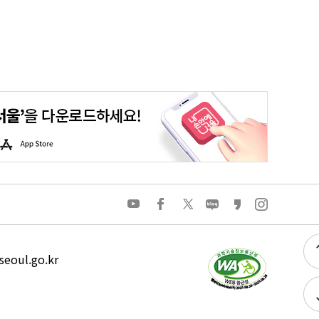
평생학습포털
청년포털
대기환경정보
에코마일리지
A
p
p
S
t
o
유
페
트
네
카
인
r
튜
이
위
이
카
스
e
브
스
터
버
오
타
북
블
스
그
로
토
램
그
리
eoul.go.kr