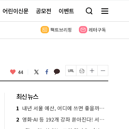
어린이신문
공모전
이벤트
검
메
색
뉴
창
전
열
체
팩트브리핑
레터구독
기
보
기
카
좋
트
페
44
페
인
글
글
카
위
이
아
이
쇄
자
자
오
터
스
요
지
하
크
크
톡
북
U
기
기
기
R
새
크
작
L
창
게
게
최신 뉴스
복
열
변
변
사
림
경
경
하
하
1
내년 서울 예산, 어디에 쓰면 좋을까요? 온라인 투표
기
기
2
영화·AI 등 192개 강좌 쏟아진다! 서울시민대학 선착순 신청