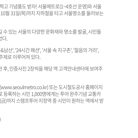
찍고 기념품도 받자! 서울메트로(1~4호선 운영)와 서울
터 10월 31일(목)까지 지하철을 타고 서울명소를 둘러보는
 수 있는 서울의 다양한 문화재와 명소를 발굴, 시민들
었다.
산', '24시간 패션', '서울 속 지구촌', '젊음의 거리',
의 주제로 이루어져 있다.
 후, 인증사진 2장씩을 해당 역 고객안내센터에 보여주
(
www.seoulmetro.co.kr
) 또는 도시철도공사 홈페이지
으로 등록하는 시민 1,000명에게는 투어 완주기념 교통카
5일(금)까지 스탬프투어 지정역 중 시민이 원하는 역에서 받
)