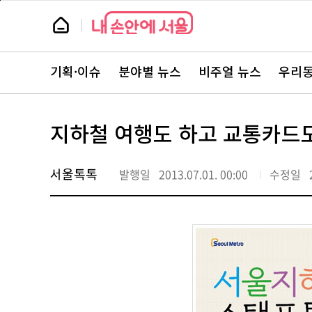
본
페
문
이
뉴
바
지
스
로
상
룸
가
단
뉴
기
으
스
로
기획·이슈
분야별 뉴스
비주얼 뉴스
우리동
주
이
요
동
서
비
스
지하철 여행도 하고 교통카드도
바
로
가
기
서울톡톡
발행일
2013.07.01. 00:00
수정일