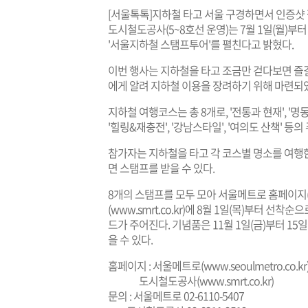
[서울톡톡]지하철 타고 서울 구경하면서 인증샷 
도시철도공사(5~8호선 운영)는 7월 1일(월)부
'서울지하철 스탬프투어'를 펼친다고 밝혔다.
이번 행사는 지하철을 타고 조금만 걷다보면 즐길
에게 알려 지하철 이용을 장려하기 위해 마련되
지하철 여행코스는 총 8개로, '전통과 현재', '명동&남
'힐링&재충전', '강남스타일', '여의도 산책' 등
참가자는 지하철을 타고 각 코스별 명소를 여행한
면 스탬프를 받을 수 있다.
8개의 스탬프를 모두 모아 서울메트로 홈페이지
(
www.smrt.co.kr
)에 8월 1일(목)부터 선착순
드가 주어진다. 기념품은 11월 1일(금)부터 1
을 수 있다.
홈페이지 : 서울메트로(
www.seoulmetro.co.kr
도시철도공사(
www.smrt.co.kr
)
문의 : 서울메트로 02-6110-5407