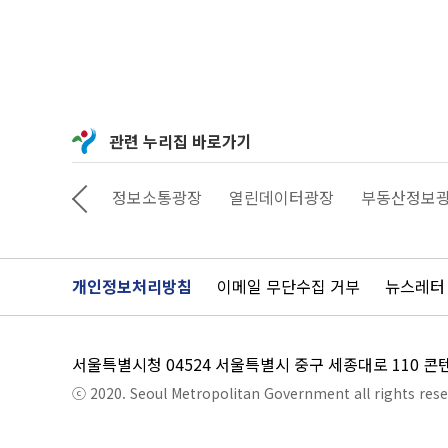
관련 누리집 바로가기
상상대로 서울
정보소통광장
열린데이터광장
부동산정보
개인정보처리방침
이메일 무단수집 거부
뉴스레터
서울특별시청 04524 서울특별시 중구 세종대로 110 
ⓒ 2020. Seoul Metropolitan Government all rights rese