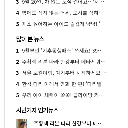
3
9월 20일, 차 없는 도심 걸어요…'서울 걷자 페스티벌' 선착순 5천명
4
밤에도 식지 않는 더위, 도시를 식히는 시원한 해법은?
5
채소 싫어하는 아이도 즐겁게 냠냠! '찾아가는 서울시 식생활 교육' 현장
많이 본 뉴스
1
9월부턴 '기후동행패스' 쓰세요! 39세까지 청년 혜택
2
주황색 리본 따라 한강부터 메타세쿼이아 숲길까지…서울둘레길 15코스
3
서울 로컬여행, 여기부터 시작하세요 '서울에디션25'
4
한강 다리 아래서 영화 한 편! '다리밑 영화관' 무료 상영
5
우리 아이 체력이 쑥쑥! 클라이밍 키즈카페·어린이 체력장
시민기자 인기뉴스
주황색 리본 따라 한강부터 메타세쿼이아 숲길까지…서울둘레길 15코스