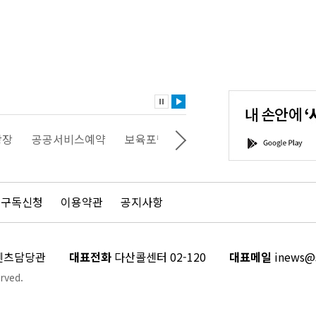
내
손
안
에
'서
광장
공공서비스예약
보육포털
일자리포털
문화포털
G
울'을
o
다
o
운
g
로
l
드
e
 구독신청
이용약관
공지사항
하
P
세
l
요!
a
y
콘텐츠담당관
대표전화
다산콜센터 02-120
대표메일
inews@s
rved.