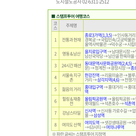
도시철도공사 02-6311-2512
■ 스탬프투어 여행코스
코
주제명
스
종로3가역(1,3,5)
→ 인사동거리
1
전통과 현재
경복궁 → 국립민속/고궁박물관
울역사박물관 →덕수궁 → 시립
을지로입구역
→ 남대문시장 →
2
명동 & 남산
남산국악당 → 남산골 한옥마을
동대문역사문화공원역(2,4,5)
→
3
24시간 패션
문) → 청계천 → 광장시장 →
종
서울속 지구
한강진역
→ 리움미술관 → 블루
4
촌
거리 →
삼각지역(4,6)
→ 전쟁기
홍대입구역
→ 홍대거리 → 홍대
5
젊음의 거리
역
힐링 & 재충
올림픽공원역
→ 올림픽공원 →
6
전
롯데월드 → 석촌호수 →
석촌역
신사역
→ 신사동 가로수길 → 
7
강남스타일
몰 →
삼성역
여의도역
→ 샛강생태공원 → 여
8
여의도 산책
→ 63시티 →
여의나루역
※ 파란 글씨는 스탬프투어 지정역