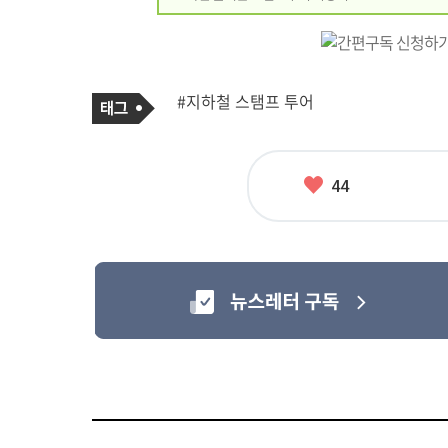
기
태
#지하철 스탬프 투어
사
그
관
련
태
그
좋
44
아
요