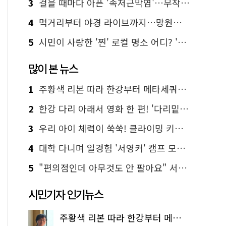
3
걸을 때마다 아픈 '족저근막염'…무작정 참지 말고 '이것' 해보세요!
4
먹거리부터 야경 라이브까지…망원한강공원 알짜 코스
5
시민이 사랑한 '찐' 로컬 명소 어디? '서울에디션25' 추천 코스
많이 본 뉴스
1
주황색 리본 따라 한강부터 메타세쿼이아 숲길까지…서울둘레길 15코스
2
한강 다리 아래서 영화 한 편! '다리밑 영화관' 무료 상영
3
우리 아이 체력이 쑥쑥! 클라이밍 키즈카페·어린이 체력장
4
대학 다니며 일경험 '서영커' 캠프 모집…전액 무료
5
"편의점인데 아무것도 안 팔아요" 서울에서 가장 특별한 편의점의 정체
시민기자 인기뉴스
주황색 리본 따라 한강부터 메타세쿼이아 숲길까지…서울둘레길 15코스