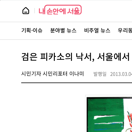
본
페
문
이
뉴
바
지
스
로
상
룸
가
단
뉴
기
으
스
로
기획·이슈
분야별 뉴스
비주얼 뉴스
우리동
주
이
요
동
서
비
스
검은 피카소의 낙서, 서울에서
바
로
가
기
시민기자 시민리포터 이나미
발행일
2013.03.0