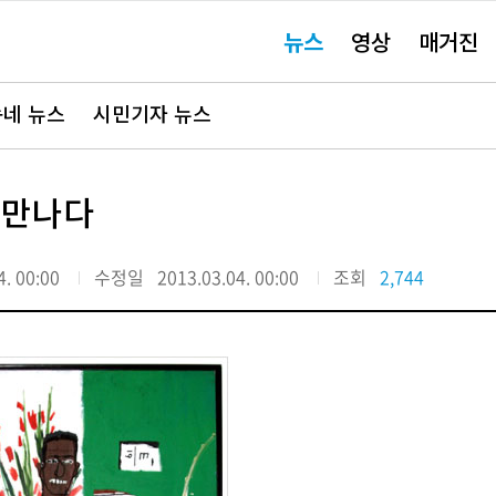
주
뉴스
영상
매거진
요
서
비
스
바
네 뉴스
시민기자 뉴스
로
가
기"
 만나다
4. 00:00
수정일
2013.03.04. 00:00
조회
2,744