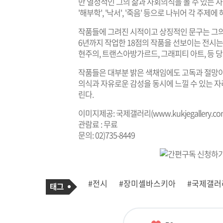
만 열정적인 그의 삶과 사회의식을 볼 수 있는 자리다
'해부학', '낙서', '죽음' 등으로 나뉘어 각 주
작품들에 그려진 시적이고 상징적인 문구는 그의 
6년까지 작업한 18점의 작품을 선보이는 전시는
현주의, 트랜스아방가르드, 그래피티 아트, 등 당
작품들은 대부분 밝은 색채임에도 고독과 절망이
의식과 자유로운 감성을 동시에 느낄 수 있는 자리다
린다.
이미지제공: 국제갤러리(
www.kukjegallery.c
관람료 : 무료
문의: 02)735-8449
기
태
#전시
#장미셸바스키아
#국제갤러
사
그
관
련
태
그