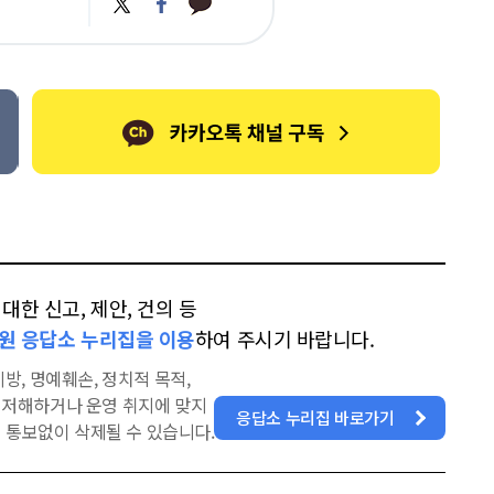
트
페
카
위
이
오
터
스
톡
북
한 신고, 제안, 건의 등
원 응답소 누리집을 이용
하여 주시기 바랍니다.
방, 명예훼손, 정치적 목적,
을 저해하거나 운영 취지에 맞지
응답소 누리집 바로가기
 통보없이 삭제될 수 있습니다.