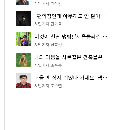
시민기자 박상현
"편의점인데 아무것도 안 팔아요" 서울에서 가장 특별한 편의점의 정체
시민기자 권기윤
이것이 천연 냉방! '서울둘레길 9코스'로 숲속 피서 떠나볼까
시민기자 정향선
나의 마음을 사로잡은 건축물은? '서울시 건축상' 수상작 공개!
시민기자 조수봉
더울 땐 잠시 쉬었다 가세요! 생수 냉장고부터 해피소·무더위쉼터까지
시민기자 조수연