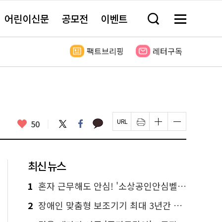
어린이신문
공모전
이벤트
검
메
색
뉴
창
전
열
체
팩트브리핑
레터구독
기
보
기
카
좋
트
페
50
페
인
글
글
카
위
이
아
이
쇄
자
자
오
터
스
요
지
하
크
크
톡
북
U
기
기
기
R
새
크
작
L
창
게
게
최신 뉴스
복
열
변
변
사
림
경
경
하
하
1
혼자 근무해도 안심! '소상공인안심벨' 신청하세요
기
기
2
장애인 맞춤형 보조기기 최대 3년간 무상 대여…삶의 질 높인다