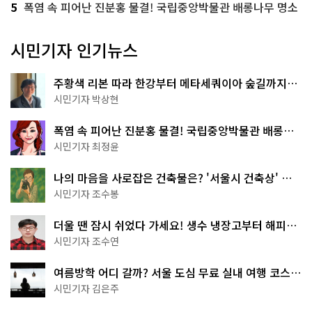
5
폭염 속 피어난 진분홍 물결! 국립중앙박물관 배롱나무 명소
시민기자 인기뉴스
주황색 리본 따라 한강부터 메타세쿼이아 숲길까지…
서울둘레길 15코스
시민기자 박상현
폭염 속 피어난 진분홍 물결! 국립중앙박물관 배롱나
무 명소
시민기자 최정윤
나의 마음을 사로잡은 건축물은? '서울시 건축상' 수
상작 공개!
시민기자 조수봉
더울 땐 잠시 쉬었다 가세요! 생수 냉장고부터 해피소
·무더위쉼터까지
시민기자 조수연
여름방학 어디 갈까? 서울 도심 무료 실내 여행 코스
추천
시민기자 김은주