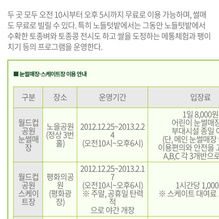
두 곳 모두 오전 10시부터 오후 5시까지 무료로 이용 가능하며, 썰매
도 무료로 빌릴 수 있다. 특히 노들텃밭에서는 그동안 노들텃밭에서
수확한 토종벼와 토종콩 전시도 하고 쌀을 도정하는 메통체험과 팽이
치기 등의 프로그램을 운영한다.
■ 눈썰매장·스케이트장 이용 안내
구분
장소
운영기간
입장료
1일 8,000원
월드컵
어린이 눈썰매장
노을공원
2012.12.25~2013.2.2
공원
부대시설 종일 
(정상 3번
4
눈썰매
(단, 메인 눈썰매장
홀)
(오전10시~오후6시)
장
이용편의와 안전을 
A,B,C 각 3개반으
2012.12.25~2013.2.1
월드컵
평화의공
7
공원
원
(오전10시~오후6시)
1시간당 1,00
스케이
(평화광
※ 주말, 공휴일 탄력
※ 스케이트 대여료 1
트장
장)
적
으로 야간 개장