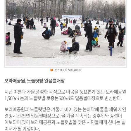
보라매공원, 노들텃밭 얼음썰매장
지난 여름과 가을 풍성한 곡식으로 마음을 풍요롭게 했던 보라매공원
1,500㎡ 논과 노들텃밭 토종논600㎡도 얼음썰매장으로 변신한다.
보라매공원과 노들텃밭은 겨울내 비어 있는 논바닥에 물을 채워 자연
결빙시킨 천연 얼음썰매장으로, 올 겨울 계속되는 강추위와 강설이
예보되어 있어 보라매공원과 노들텃밭을 찾은 시민들에게 신나는 놀
이터가 될 예정이다.