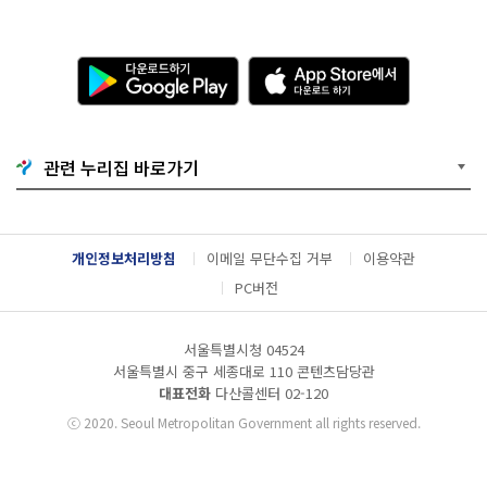
다
A
운
p
로
p
드
S
하
t
기
o
관련 누리집 바로가기
G
r
o
e
o
에
g
서
l
다
개인정보처리방침
이메일 무단수집 거부
이용약관
e
운
P
로
PC버전
l
드
a
하
y
기
서울특별시청 04524
서울특별시 중구 세종대로 110 콘텐츠담당관
대표전화
다산콜센터
02-120
ⓒ
2020. Seoul Metropolitan Government all rights reserved.