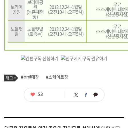
보라매공
무료
보라매
원
2012.12.24~1월말
※ 스케이트 대여
공원
(농촌체험
(오전10시~오후5시)
(신분증지참
장)
무료
노들텃
노들텃밭
2012.12.24~1월말
※ 스케이트 대여
밭
(토종논)
(오전10시~오후5시)
(신분증지참
기
태
#눈썰매장
#스케이트장
사
그
관
련
태
좋
53
카
트
페
그
아
카
위
이
요
오
터
스
톡
북
댓글은 자유로운 의견 공유의 장이므로 서울시에 대한 신고,