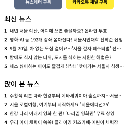
최신 뉴스
1
내년 서울 예산, 어디에 쓰면 좋을까요? 온라인 투표
2
영화·AI 등 192개 강좌 쏟아진다! 서울시민대학 선착순 신청
3
9월 20일, 차 없는 도심 걸어요…'서울 걷자 페스티벌' 선착순 5천명
4
밤에도 식지 않는 더위, 도시를 식히는 시원한 해법은?
5
채소 싫어하는 아이도 즐겁게 냠냠! '찾아가는 서울시 식생활 교육' 현장
많이 본 뉴스
1
주황색 리본 따라 한강부터 메타세쿼이아 숲길까지…서울둘레길 15코스
2
서울 로컬여행, 여기부터 시작하세요 '서울에디션25'
3
한강 다리 아래서 영화 한 편! '다리밑 영화관' 무료 상영
4
우리 아이 체력이 쑥쑥! 클라이밍 키즈카페·어린이 체력장