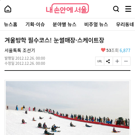
본
페
내
문
이
내
손
검
메
바
지
손
안
색
뉴
로
상
안
주
에
창
전
가
단
에
뉴스홈
기획·이슈
분야별 뉴스
비주얼 뉴스
우리동네
요
서
열
체
기
으
서
서
울
기
보
로
울
비
기
이
-
겨울방학 필수코스! 눈썰매장·스케이트장
스
동
서
바
울
좋
서울톡톡 조선기
53
조회
6,877
로
시
아
가
대
발행일
2012.12.26. 00:00
요
기
페
S
글
글
표
수정일
2012.12.26. 00:00
이
N
자
자
소
지
S
크
크
통
U
공
기
기
포
R
유
크
작
털
L
하
게
게
복
기
변
변
사
경
경
하
하
기
기