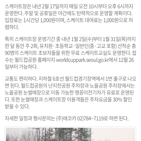
스케이트장은 내년 2월 17일까지 매일 오전 10시부터 오후 6시까지
운영한다. 주말 및 공휴일은 야간에도 탄력적으로 운영할 계획이다.
입장료는 1시간당 1,000원이며, 스케이트 대여료는 1,000원으로 저
렴하다.
특히 스케이트장 운영기간 중 내년 1월 2일(수)부터 1월 31일(목)까지
한 달 동안 주 2회, 유치원·초등학교·일반인(중·고교 포함) 선착순 총
90명의 스케이트 초보자들을 위한 무료 스케이트교실도 운영한다. 접
수는 월드컵공원 홈페이지
worldcuppark.seoul.go.kr
에서 12월 26
일부터 가능하다.
교통도 편리하다. 지하철 6호선 월드컵경기장역에서 1번 출구로 나오
면 된다. 월드컵공원의 난지천공원 주차장과 노을공원 주차장에서는
노을공원 눈썰매장으로 이동 가능한 맹꽁이전기차가 유료로 운영된
다. 또한 눈썰매장과 스케이트장 이용객들은 주차요금을 30% 할인
받을 수 있다.
자세한 일정과 행사문의는 (주)에코카 02)784~7119로 하면 된다.