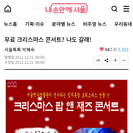
본
페
내
문
이
내
손
검
메
바
지
손
안
색
뉴
로
상
안
주
에
창
전
가
단
에
뉴스홈
기획·이슈
분야별 뉴스
비주얼 뉴스
우리동네
요
서
열
체
기
으
서
서
울
기
보
로
울
비
기
이
-
무료 크리스마스 콘서트? 나도 갈래!
스
동
서
바
울
좋
서울톡톡 박혜숙
48
조회
3,303
로
시
아
가
대
발행일
2012.12.21. 00:00
요
기
페
S
글
글
표
수정일
2012.12.21. 00:00
이
N
자
자
소
지
S
크
크
통
U
공
기
기
포
R
유
크
작
털
L
하
게
게
복
기
변
변
사
경
경
하
하
기
기