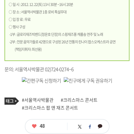
○ 일 시 : 2012. 12. 22(토) 13시 30분 ~16시 20분
○ 장 소 : 서울역사박물관 1층 로비 특설무대
○ 입 장 료 : 무료
○ 행사 구성
-1부 : 글로리재즈빅밴드(정운호 단장)의 스윙재즈풍 캐롤송 연주 및 노래
-2부 : 전문 음악가들로 42명으로 구성된 26년 전통의 린나이 팝스오케스트라 공연
(책임지휘자: 최선용)
문의: 서울역사박물관 02)724-0274~6
기
태
#서울역사박물관
#크리스마스 콘서트
사
그
관
#크리스마스 팝 앤 재즈 콘서트
련
태
그
좋
48
카
트
페
아
카
위
이