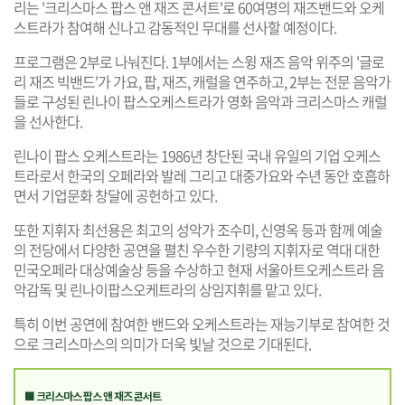
리는 '크리스마스 팝스 앤 재즈 콘서트'로 60여명의 재즈밴드와 오케
스트라가 참여해 신나고 감동적인 무대를 선사할 예정이다.
프로그램은 2부로 나눠진다. 1부에서는 스윙 재즈 음악 위주의 '글로
리 재즈 빅밴드'가 가요, 팝, 재즈, 캐럴을 연주하고, 2부는 전문 음악가
들로 구성된 린나이 팝스오케스트라가 영화 음악과 크리스마스 캐럴
을 선사한다.
린나이 팝스 오케스트라는 1986년 창단된 국내 유일의 기업 오케스
트라로서 한국의 오페라와 발레 그리고 대중가요와 수년 동안 호흡하
면서 기업문화 창달에 공헌하고 있다.
또한 지휘자 최선용은 최고의 성악가 조수미, 신영옥 등과 함께 예술
의 전당에서 다양한 공연을 펼친 우수한 기량의 지휘자로 역대 대한
민국오페라 대상예술상 등을 수상하고 현재 서울아트오케스트라 음
악감독 및 린나이팝스오케트라의 상임지휘를 맡고 있다.
특히 이번 공연에 참여한 밴드와 오케스트라는 재능기부로 참여한 것
으로 크리스마스의 의미가 더욱 빛날 것으로 기대된다.
■ 크리스마스 팝스 앤 재즈 콘서트