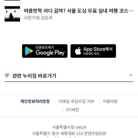
여름방학 어디 갈까? 서울 도심 무료 실내 여행 코스
추천
시민기자 김은주
다
A
운
p
로
p
드
S
하
t
기
o
관련 누리집 바로가기
G
r
o
e
o
에
g
서
l
다
개인정보처리방침
이메일 무단수집 거부
이용약관
e
운
P
로
PC버전
l
드
a
하
y
기
서울특별시청 04524
서울특별시 중구 세종대로 110 콘텐츠담당관