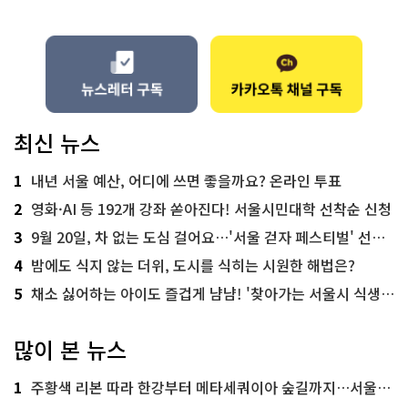
최신 뉴스
1
내년 서울 예산, 어디에 쓰면 좋을까요? 온라인 투표
2
영화·AI 등 192개 강좌 쏟아진다! 서울시민대학 선착순 신청
3
9월 20일, 차 없는 도심 걸어요…'서울 걷자 페스티벌' 선착순 5천명
4
밤에도 식지 않는 더위, 도시를 식히는 시원한 해법은?
5
채소 싫어하는 아이도 즐겁게 냠냠! '찾아가는 서울시 식생활 교육' 현장
많이 본 뉴스
1
주황색 리본 따라 한강부터 메타세쿼이아 숲길까지…서울둘레길 15코스