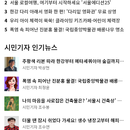
2
서울 로컬여행, 여기부터 시작하세요 '서울에디션25'
3
한강 다리 아래서 영화 한 편! '다리밑 영화관' 무료 상영
4
우리 아이 체력이 쑥쑥! 클라이밍 키즈카페·어린이 체력장
5
폭염 속 피어난 진분홍 물결! 국립중앙박물관 배롱나무 명소
시민기자 인기뉴스
주황색 리본 따라 한강부터 메타세쿼이아 숲길까지…
서울둘레길 15코스
시민기자 박상현
폭염 속 피어난 진분홍 물결! 국립중앙박물관 배롱나
무 명소
시민기자 최정윤
나의 마음을 사로잡은 건축물은? '서울시 건축상' 수
상작 공개!
시민기자 조수봉
더울 땐 잠시 쉬었다 가세요! 생수 냉장고부터 해피소
·무더위쉼터까지
시민기자 조수연