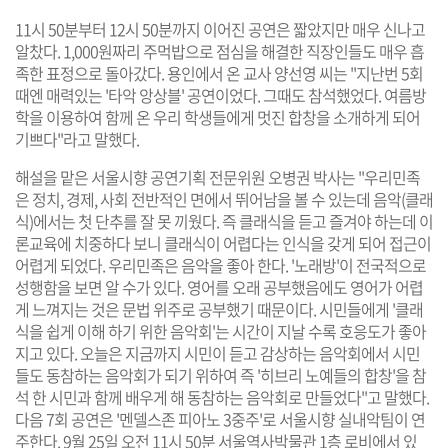
11시 50분부터 12시 50분까지 이어진 공연은 짧았지만 매우 신나고
알찼다. 1,000원짜리 주먹밥으로 점심을 해결한 직장인들도 매우 흡
족한 표정으로 돌아갔다. 용인에서 온 교사 양선영 씨는 "지난번 5회
때엔 매력있는 '타악 앙상블' 공연이었다. 그때도 참석했었다. 여름방
학을 이용하여 함께 온 우리 학생들에게 멋진 합창을 소개하게 되어
기쁘다"라고 말했다.
해설을 맡은 서울시향 공연기획 전문위원 오병권 박사는 "우리민족
은 정치, 경제, 사회 전반적인 면에서 뛰어남을 볼 수 있는데 음악(클래
식)에서는 첫 단추를 잘 못 끼웠다. 즉 클래식을 듣고 즐겨야 하는데 이
론교육에 치중하다 보니 클래식이 어렵다는 인식을 갖게 되어 접근이
어렵게 되었다. 우리민족은 음악을 좋아 한다. '노래방'이 전국적으로
성행함을 보면 알 수가 있다. 영어를 오래 공부했음에도 영어가 어렵
게 느껴지는 것은 문법 위주로 공부했기 때문이다. 시민들에게 '클래
식을 쉽게 이해 하기 위한 음악회'는 시간이 지날 수록 호응도가 좋아
지고 있다. 오늘은 지금까지 시민이 듣고 감상하는 음악회에서 시민
들도 동참하는 음악회가 되기 위하여 즉 '히브리 노예들의 합창'을 참
석 한 시민과 함께 배우게 해 동참하는 음악회로 만들었다"고 말했다.
다음 7회 공연은 '멘델스존 피아노 3중주'로 서울시향 실내악팀이 연
주한다. 9월 25일 오전 11시 50분 서울역사박물관 1층 로비에서 있