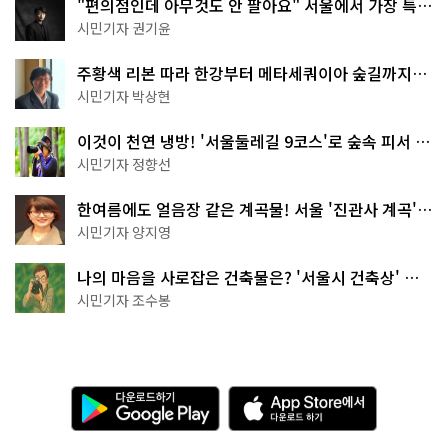
"편의점인데 아무것도 안 팔아요" 서울에서 가장 특별
한 편의점의 정체
시민기자 권기윤
주황색 리본 따라 한강부터 메타세쿼이아 숲길까지…
서울둘레길 15코스
시민기자 박상현
이것이 천연 냉방! '서울둘레길 9코스'로 숲속 피서 떠
나볼까
시민기자 정향선
한여름에도 얼음장 같은 계곡물! 서울 '진관사 계곡'이
천국이네~
시민기자 양지영
나의 마음을 사로잡은 건축물은? '서울시 건축상' 수
상작 공개!
시민기자 조수봉
다
A
운
p
로
p
드
S