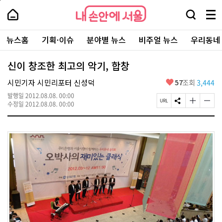
본
페
내
문
이
내
손
검
메
바
지
손
안
색
뉴
로
상
안
주
에
창
전
가
단
에
뉴스홈
기획·이슈
분야별 뉴스
비주얼 뉴스
우리동네
요
서
열
체
기
으
서
서
울
기
보
로
울
비
기
이
-
신이 창조한 최고의 악기, 합창
스
동
서
바
울
좋
시민기자 시민리포터 신성덕
57
조회
3,444
로
시
아
가
대
발행일
2012.08.08. 00:00
요
기
페
S
글
글
표
수정일
2012.08.08. 00:00
이
N
자
자
소
지
S
크
크
통
U
공
기
기
포
R
유
크
작
털
L
하
게
게
복
기
변
변
사
경
경
하
하
기
기