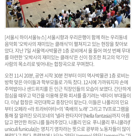
[서울시 하이서울뉴스] 서울시향과 우리은행이 함께 하는 우리동네
음악회 '오박사의 재미있는 클래식'이 펼쳐지고 있는 현장을 찾아보
았다. 지난 7일 서울역사박물관 1층 로비에서 올 들어 여섯 번째 무대
를 마련한 '오박사의 재미있는 클래식'은 신이 창조한 최고의 악기인
사람의 목소리로 빚어내는 합창곡으로 꾸며졌다.
오전 11시 20분, 공연 시작 30분 전부터 이미 역사박물관 1층 로비는
방학 맞은 아이들과 학부모들로 가득 찼다. 12시에 가까워지자 손에
주먹밥이나 샌드위치를 든 인근 직장인들의 모습이 보였다. 간단하게
점심을 때우고 막간을 이용해 문화 피서를 즐기려는 넥타이 부대들이
다. 이날 합창은 국민대학교 중창단이 맡는다. 이들은 나폴리의 민요
부터 오페라 <라 트라비아타>의 '축배의 노래' 그리고 TV프로그램을
통해 잘 알려진 모리꼬네의 '넬라 판타지아'(Nella fantasia)까지 아름
답고 편안한 하모니를 들려주었다. 나폴리 민요 푸니쿨리 푸니쿨라(f
uniculi funicula)는 영치기 영차라는 뜻으로 광부와 노동자들이 많이
불렀다고 한다. 후렴부에 나오는 '얌모(Jammo) 얌모(Jammo)'는 '가