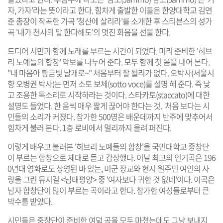
자, 가자'라는 뜻이라고 한다. 힘차게 출발한 이들은 한양대학교 김연
준 총장이 작곡한 가곡 '청산에 살리라'를 소개한 후 스티븐스의 성가
곡 '내가 천사의 말 한다해도'의 멋진 화음을 선물 한다.
드디어 시민과 함께 노래를 부르는 시간이 되었다. 미리 준비한 '히브
리 노예들의 합창' 악보를 나누어 준다. 모두 함께 첫 음을 내어 본다.
"내 마음아 황금빛 날개로~" 처음부터 잘 될리가 없다. 오박사(서울시
향 오병권 박사)는 먼저 소토 보체(sotto voce)를 설명 해 준다. 즉 낮
고 조용한 목소리로 시작하라는 것이다. 스타카토(staccato)에 대한
설명도 들었다. 한 음씩 매우 짧게 끊어야 한다는 것. 처음 보다는 시
민들의 소리가 커졌다. 참가한 500명은 배운데까지 반주에 맞추어서
힘차게 불러 본다. 1층 로비에서 멀리까지 울려 퍼진다.
이렇게 배우고 불러본 '히브리 노예들의 합창'을 국민대학교 중창단
이 부르는 합창으로 제대로 듣고 감상했다. 이날 최고의 인기곡은 196
0년대 영화로도 상영된 바 있는, 미군 장교와 현지 원주민 여인의 사
랑을 그린 뮤지컬 <남태평양> 중 '여자보다 귀한 것 없네'이다. 이곡은
남자 합창단이 많이 부르는 곡이라고 한다. 참가한 여성들로부터 큰
박수를 받았다.
시민들은 중창단이 준비한 여덟 곡을 모두 마쳤는데도 그냥 보내지