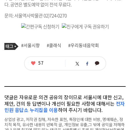
다. 공연은 별도예약 없이 전석 무료다.
문의: 서울역사박물관 02)724-0270
기
태
#서울시향
#클래식
#우리동네음악회
사
그
관
련
태
좋
57
카
트
페
그
아
카
위
이
요
오
터
스
톡
북
댓글은 자유로운 의견 공유의 장이므로 서울시에 대한 신고,
제안, 건의 등 답변이나 개선이 필요한 사항에 대해서는
전자
민원 응답소 누리집을 이용
하여 주시기 바랍니다.
상업성 광고, 저작권 침해, 저속한 표현, 특정인에 대한 비방, 명예훼손, 정
치적 목적, 유사한 내용의 반복적 글, 개인정보 유출,그 밖에 공익을 저해하
거나 운영 취지에 맞지 않는 댓글은 서울특별시 조례 및 개인정보보호법에