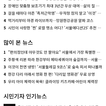
2
장애인 맞춤형 보조기기 최대 3년간 무상 대여…삶의 질 높인다
3
걸을 때마다 아픈 '족저근막염'…무작정 참지 말고 '이것' 해보세요!
4
먹거리부터 야경 라이브까지…망원한강공원 알짜 코스
5
시민이 사랑한 '찐' 로컬 명소 어디? '서울에디션25' 추천 코스
많이 본 뉴스
1
"편의점인데 아무것도 안 팔아요" 서울에서 가장 특별한 편의점의 정체
2
주황색 리본 따라 한강부터 메타세쿼이아 숲길까지…서울둘레길 15코스
3
이것이 천연 냉방! '서울둘레길 9코스'로 숲속 피서 떠나볼까
4
한강 다리 아래서 영화 한 편! '다리밑 영화관' 무료 상영
5
우리 아이 체력이 쑥쑥! 클라이밍 키즈카페·어린이 체력장
시민기자 인기뉴스