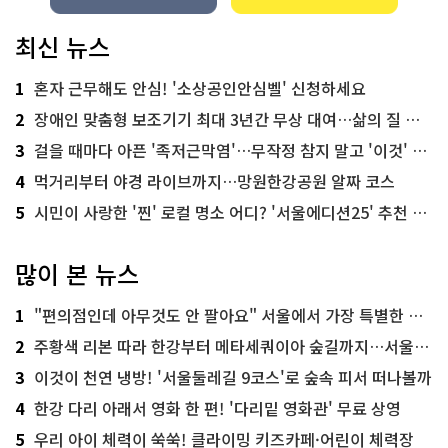
최신 뉴스
1
혼자 근무해도 안심! '소상공인안심벨' 신청하세요
2
장애인 맞춤형 보조기기 최대 3년간 무상 대여…삶의 질 높인다
3
걸을 때마다 아픈 '족저근막염'…무작정 참지 말고 '이것' 해보세요!
4
먹거리부터 야경 라이브까지…망원한강공원 알짜 코스
5
시민이 사랑한 '찐' 로컬 명소 어디? '서울에디션25' 추천 코스
많이 본 뉴스
1
"편의점인데 아무것도 안 팔아요" 서울에서 가장 특별한 편의점의 정체
2
주황색 리본 따라 한강부터 메타세쿼이아 숲길까지…서울둘레길 15코스
3
이것이 천연 냉방! '서울둘레길 9코스'로 숲속 피서 떠나볼까
4
한강 다리 아래서 영화 한 편! '다리밑 영화관' 무료 상영
5
우리 아이 체력이 쑥쑥! 클라이밍 키즈카페·어린이 체력장