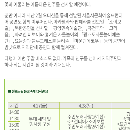
꽃과 어울리는 아름다운 연주를 선사할 예정이다.
뿐만 아니라 지난 2월 오디션을 통해 선발된 서울시문화예술프런티
어 공연도 함께 이루어진다. 아카펠라와 팝페라를 선보일 「조이보
컬」, 북한공연을 선사할 「평양민속예술단」, 퓨전국악 「그리
움」, 화려한 비보이와 흥겨운 사물놀이의 「광개토사물놀이예술
단」, 요들송과 블루그래스를 들려줄 「마운틴에코우」 등의 공연이
밤낮으로 지역단체 공연과 함께 펼쳐진다.
다행이 이번 주말 비소식도 없다. 가족과 친구를 넘어서 지역주민과
하나 되는 시간이 될 것이라 기대된다.
■ 천호공원 봄꽃축제 행사일정
시 간
4.27(금)
4.28(토)
14:00
7
주민노래자랑1(예선)
14:30
무대 세팅 및
송파
<프런티어>조이보컬
행사장 구성
<프런
15:00
주민노래자랑2(예선)
김형과