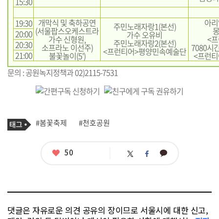
15:30
개막식 및 축하공연
아리
19:30
주민노래자랑1(본선)
(서울팝스오케스트라
몽
20:00
가수 오유비
가수 신형원,
<
주민노래자랑2(본선)
20:30
소프라노 이선주)
7080시
<프런티어>평양민속예술단
21:00
불꽃놀이(5')
<프런
문의 : 공원녹지정책과 02)2115-7531
기
태
#봄꽃축제
#천호공원
사
그
관
련
태
좋
50
카
트
페
그
아
카
위
이
요
오
터
스
톡
북
댓글은 자유로운 의견 공유의 장이므로 서울시에 대한 신고,