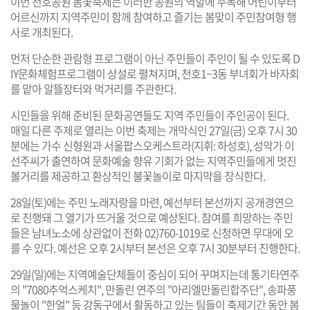
이번 천호공원 봄꽃축제는 이러한 공원의 역할에 주목해 어린이부터
어르신까지 지역주민이 함께 참여하고 즐기는 봄맞이 주민참여형 행
사로 개최된다.
먼저 단순한 관람형 프로그램이 아닌 주민들이 주인이 될 수 있도록 D
IY문화체험프로그램이 상설로 펼쳐지며, 천호1~3동 부녀회가 바자회
를 맡아 알뜰장터와 먹거리를 주관한다.
시민들을 위해 준비된 문화공연들도 지역 주민들이 주인공이 된다.
매일 다른 주제로 열리는 이번 축제는 개막식인 27일(금) 오후 7시 30
분에는 가수 신형원과 서울팝스오케스트라(지휘: 하성호), 성악가 이
선주씨가 출연하여 문화예술 향유 기회가 없는 지역주민들에게 멋진
볼거리를 제공하고 환상적인 불꽃놀이로 마지막을 장식한다.
28일(토)에는 주민 노래자랑을 마련, 예선부터 본선까지 공개경연으
로 진행돼 그 열기가 뜨거울 것으로 예상된다. 참여를 희망하는 주민
들은 남녀노소에 상관없이 전화 02)760-1019로 신청하면 무대에 오
를 수 있다. 예선은 오후 2시부터 본선은 오후 7시 30분부터 진행한다.
29일(일)에는 지역예술단체들이 중심이 되어 꾸며지는데 통기타연주
의 "7080추억스케치", 만돌린 연주의 "아리엘만돌린합주단", 송파풍
물놀이 "한얼" 등 강동구에서 활동하고 있는 팀들이 축제기간 동안 봄