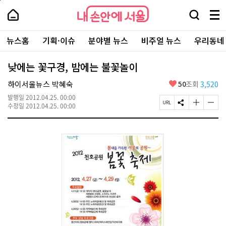
본
페
내
문
이
내
손
검
메
바
지
손
안
색
뉴
로
상
안
주
에
창
전
가
단
에
뉴스홈
기획·이슈
분야별 뉴스
비주얼 뉴스
우리동네
요
서
열
체
기
으
서
서
울
기
보
로
울
비
기
이
-
낮에는 꽃구경, 밤에는 불꽃놀이
스
동
서
바
울
좋
하이서울뉴스 박혜숙
50
조회
3,520
로
시
아
가
대
발행일
2012.04.25. 00:00
요
기
페
S
글
글
표
수정일
2012.04.25. 00:00
이
N
자
자
소
지
S
크
크
통
U
공
기
기
포
R
유
크
작
털
L
하
게
게
복
기
변
변
사
경
경
하
하
기
기