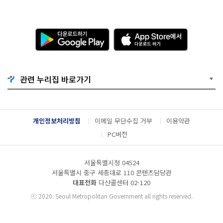
다
A
운
p
로
p
드
S
하
t
기
o
관련 누리집 바로가기
G
r
o
e
o
에
g
서
l
다
개인정보처리방침
이메일 무단수집 거부
이용약관
e
운
P
로
PC버전
l
드
a
하
y
기
서울특별시청 04524
서울특별시 중구 세종대로 110 콘텐츠담당관
대표전화
다산콜센터
02-120
ⓒ
2020. Seoul Metropolitan Government all rights reserved.