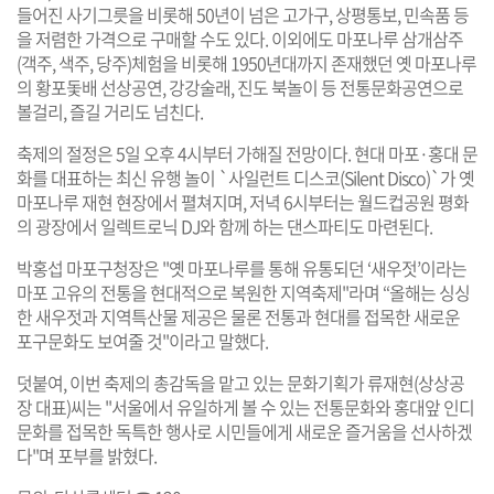
들어진 사기그릇을 비롯해 50년이 넘은 고가구, 상평통보, 민속품 등
을 저렴한 가격으로 구매할 수도 있다. 이외에도 마포나루 삼개삼주
(객주, 색주, 당주)체험을 비롯해 1950년대까지 존재했던 옛 마포나루
의 황포돛배 선상공연, 강강술래, 진도 북놀이 등 전통문화공연으로
볼걸리, 즐길 거리도 넘친다.
축제의 절정은 5일 오후 4시부터 가해질 전망이다. 현대 마포·홍대 문
화를 대표하는 최신 유행 놀이 `사일런트 디스코(Silent Disco)`가 옛
마포나루 재현 현장에서 펼쳐지며, 저녁 6시부터는 월드컵공원 평화
의 광장에서 일렉트로닉 DJ와 함께 하는 댄스파티도 마련된다.
박홍섭 마포구청장은 "옛 마포나루를 통해 유통되던 ‘새우젓’이라는
마포 고유의 전통을 현대적으로 복원한 지역축제"라며 “올해는 싱싱
한 새우젓과 지역특산물 제공은 물론 전통과 현대를 접목한 새로운
포구문화도 보여줄 것"이라고 말했다.
덧붙여, 이번 축제의 총감독을 맡고 있는 문화기획가 류재현(상상공
장 대표)씨는 "서울에서 유일하게 볼 수 있는 전통문화와 홍대앞 인디
문화를 접목한 독특한 행사로 시민들에게 새로운 즐거움을 선사하겠
다"며 포부를 밝혔다.