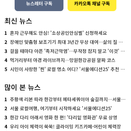
최신 뉴스
1
혼자 근무해도 안심! '소상공인안심벨' 신청하세요
2
장애인 맞춤형 보조기기 최대 3년간 무상 대여…삶의 질 높인다
3
걸을 때마다 아픈 '족저근막염'…무작정 참지 말고 '이것' 해보세요!
4
먹거리부터 야경 라이브까지…망원한강공원 알짜 코스
5
시민이 사랑한 '찐' 로컬 명소 어디? '서울에디션25' 추천 코스
많이 본 뉴스
1
주황색 리본 따라 한강부터 메타세쿼이아 숲길까지…서울둘레길 15코스
2
서울 로컬여행, 여기부터 시작하세요 '서울에디션25'
3
한강 다리 아래서 영화 한 편! '다리밑 영화관' 무료 상영
4
우리 아이 체력이 쑥쑥! 클라이밍 키즈카페·어린이 체력장