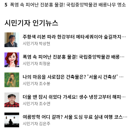
5
폭염 속 피어난 진분홍 물결! 국립중앙박물관 배롱나무 명소
시민기자 인기뉴스
주황색 리본 따라 한강부터 메타세쿼이아 숲길까지…
서울둘레길 15코스
시민기자 박상현
폭염 속 피어난 진분홍 물결! 국립중앙박물관 배롱나
무 명소
시민기자 최정윤
나의 마음을 사로잡은 건축물은? '서울시 건축상' 수
상작 공개!
시민기자 조수봉
더울 땐 잠시 쉬었다 가세요! 생수 냉장고부터 해피소
·무더위쉼터까지
시민기자 조수연
여름방학 어디 갈까? 서울 도심 무료 실내 여행 코스
추천
시민기자 김은주