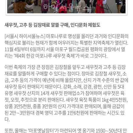
새우젓, 고추 등 김장재료 알뜰 구매, 인디문화 체험도
[서울시 하이서울뉴스] 마포나루로 명성을 올리던 과거와 인디문화의
핵심지로 불리는 현재가 함께 어우러지는 특별한 지역축제가 열린다.
11월 4일부터 6일까지 서울 마포구 월드컵공원 평화의 광장에서 열
리는 '제4회 한강 마포나루 새우젓 축제'가 바로 그것이다.
이번 축제의 가장 큰 장점은 김장철을 앞두고 새우젓과 고추 등 김장
재료를 알뜰하게 구매할 수 있다는 점이다. 장마로 김장철 새우젓, 소
금, 고추 등의 가격이 예년에 비해 올랐지만, 산지 가격 수준의 싼 값에
새우젓 등이 판매되기 때문이다. 강화, 소래, 강경, 광천, 신안 등 5대
유명 새우젓 산지의 14개 새우젓 판매업소가 참여하며 새우젓은 육
젓, 오젓, 추젓으로 분리 판매된다. 새우젓 육젓 특품이 1㎏ 4만5천원,
상품 3만5천원, 중품 3만원의 산지 가격대로 판매되며, 올해 금값이
된 2만∼3만원대 경북 영덕 고추를 1만6천원에 판매하는 시간도 있
다.
또한, 올해는 '마포옛날장터'가 마련되어 옛 옹기와 1930∼50년대 만