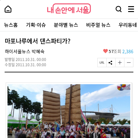
본
페
내
문
이
내
손
검
메
바
지
손
안
색
뉴
로
상
안
주
에
창
전
가
단
에
뉴스홈
기획·이슈
분야별 뉴스
비주얼 뉴스
우리동네
요
서
열
체
기
으
서
서
울
기
보
로
울
비
기
이
-
마포나루에서 댄스파티가?
스
동
서
바
울
좋
하이서울뉴스 박혜숙
57
조회
2,386
로
시
아
가
대
발행일
2011.10.31. 00:00
요
기
페
S
글
글
표
수정일
2011.10.31. 00:00
이
N
자
자
소
지
S
크
크
통
U
공
기
기
포
R
유
크
작
털
L
하
게
게
복
기
변
변
사
경
경
하
하
기
기