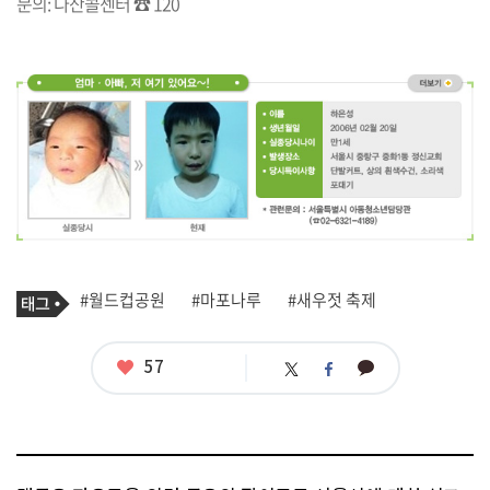
문의: 다산콜센터 ☎ 120
기
태
#월드컵공원
#마포나루
#새우젓 축제
사
그
관
련
태
좋
57
카
트
페
그
아
카
위
이
요
오
터
스
톡
북