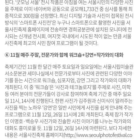
된다. ‘굿모닝 서울’ 전시 작품은 아침을 여는 서울시민의 다양한 사진
을 주제로 이미 네이버와 공동으로 공모해1,733건 중 심사를 통해 최
종적으로 300점을 선정했다. 최신 디지털 기술과 사진이 접목된 전시
방식의 ‘스마트폰 사진전’은 누구나 스마트폰으로 촬영한 사진을 서
울사진축제 홈페이지에 전송하면 경희궁분관에 설치된 모니터에 전
시되는 신개념 전시회. 여지껏 국내에서 시도된 적이 없는 만큼 서울
사진축제 최고의 시민 참여 프로그램이 될 것이다.
⑥ 11월 매주 주말, 전문가와 함께 워크숍+강연+작가와의 대화
축제기간인 11월 한 달간 매주 토요일과 일요일에는 서울시립미술관
서소문본관 세미나실에서 전문가로부터 사진에 관련된 다양한 이야
기를 듣는 시간으로 워크숍, 심포지엄, 강연 그리고 작가와의 대화가
개최된다. 이 중 '워크숍'은 ‘사진과 테크놀로지’를 주제로 사진, 미학
등 여러 분야의 전문가들이 강사로 참여하며 축제 기간 중 매주 일요
일 11시, 14시에 진행된다. 한편 사진가 김주원과 신미식이 알려주는
사진을 찍는 노하우 '강연'은 일반 시민에게 사진을 쉽게 안내해 주는
프로그램으로 11월 12일, 26일 11시에 2회 개최된다. 축제 참가 작가
인 이명호·백승우 사진가와 진솔한 사진 이야기를 나누는 작가와의
대화도 흥미로울 듯. 11월 12일, 26일 14시에 마련된다. 보다 자세한
내용은 서울사진축제 홈페이지(
http://www.seoulphotofestival.co