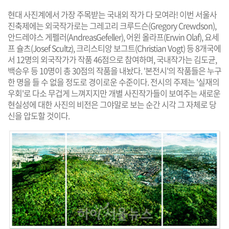
현대 사진계에서 가장 주목받는 국내외 작가 다 모여라! 이번 서울사
진축제에는 외국작가로는 그레고리 크루드슨(Gregory Crewdson),
안드레야스 게펠러(AndreasGefeller), 어윈 올라프(Erwin Olaf), 요세
프 슐츠(Josef Scultz), 크리스티앙 보그트(Christian Vogt) 등 8개국에
서 12명의 외국작가가 작품 46점으로 참여하며, 국내작가는 김도균,
백승우 등 10명이 총 30점의 작품을 내놨다. '본전시'의 작품들은 누구
한 명을 들 수 없을 정도로 경이로운 수준이다. 전시의 주제는 '실재의
우회'로 다소 무겁게 느껴지지만 개별 사진작가들이 보여주는 새로운
현실성에 대한 사진의 비전은 그야말로 보는 순간 시각 그 자체로 당
신을 압도할 것이다.