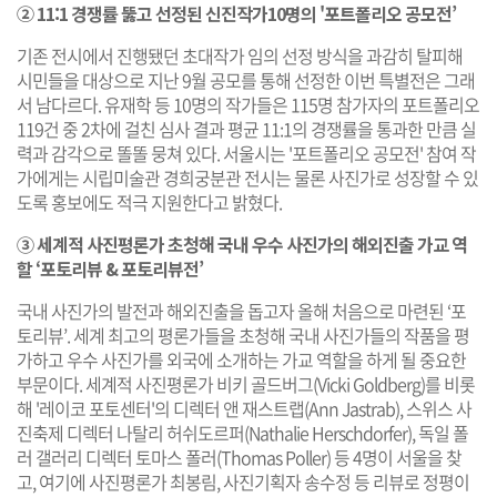
② 11:1 경쟁률 뚫고 선정된 신진작가10명의 '포트폴리오 공모전’
기존 전시에서 진행됐던 초대작가 임의 선정 방식을 과감히 탈피해
시민들을 대상으로 지난 9월 공모를 통해 선정한 이번 특별전은 그래
서 남다르다. 유재학 등 10명의 작가들은 115명 참가자의 포트폴리오
119건 중 2차에 걸친 심사 결과 평균 11:1의 경쟁률을 통과한 만큼 실
력과 감각으로 똘똘 뭉쳐 있다. 서울시는 '포트폴리오 공모전' 참여 작
가에게는 시립미술관 경희궁분관 전시는 물론 사진가로 성장할 수 있
도록 홍보에도 적극 지원한다고 밝혔다.
③ 세계적 사진평론가 초청해 국내 우수 사진가의 해외진출 가교 역
할 ‘포토리뷰 & 포토리뷰전’
국내 사진가의 발전과 해외진출을 돕고자 올해 처음으로 마련된 ‘포
토리뷰’. 세계 최고의 평론가들을 초청해 국내 사진가들의 작품을 평
가하고 우수 사진가를 외국에 소개하는 가교 역할을 하게 될 중요한
부문이다. 세계적 사진평론가 비키 골드버그(Vicki Goldberg)를 비롯
해 '레이코 포토센터'의 디렉터 앤 재스트랩(Ann Jastrab), 스위스 사
진축제 디렉터 나탈리 허쉬도르퍼(Nathalie Herschdorfer), 독일 폴
러 갤러리 디렉터 토마스 폴러(Thomas Poller) 등 4명이 서울을 찾
고, 여기에 사진평론가 최봉림, 사진기획자 송수정 등 리뷰로 정평이