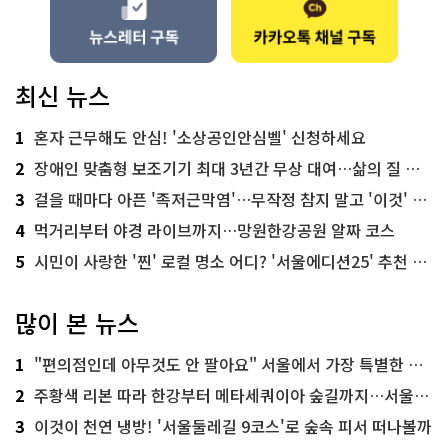
최신 뉴스
1
혼자 근무해도 안심! '소상공인안심벨' 신청하세요
2
장애인 맞춤형 보조기기 최대 3년간 무상 대여…삶의 질 높인다
3
걸을 때마다 아픈 '족저근막염'…무작정 참지 말고 '이것' 해보세요!
4
먹거리부터 야경 라이브까지…망원한강공원 알짜 코스
5
시민이 사랑한 '찐' 로컬 명소 어디? '서울에디션25' 추천 코스
많이 본 뉴스
1
"편의점인데 아무것도 안 팔아요" 서울에서 가장 특별한 편의점의 정체
2
주황색 리본 따라 한강부터 메타세쿼이아 숲길까지…서울둘레길 15코스
3
이것이 천연 냉방! '서울둘레길 9코스'로 숲속 피서 떠나볼까