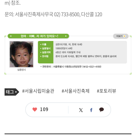
m
) 참조.
문의: 서울사진축제사무국 02) 733-8500, 다산콜 120
기
태
#서울시립미술관
#서울사진축제
#포토리뷰
사
그
관
련
태
좋
109
카
트
페
그
아
카
위
이
요
오
터
스
톡
북