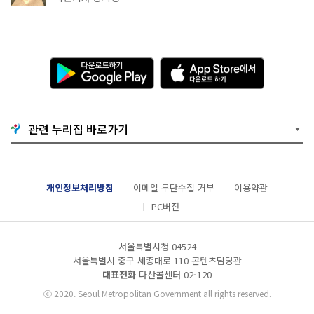
다
A
운
p
로
p
드
S
하
t
기
o
관련 누리집 바로가기
G
r
o
e
o
에
g
서
l
다
개인정보처리방침
이메일 무단수집 거부
이용약관
e
운
P
로
PC버전
l
드
a
하
y
기
서울특별시청 04524
서울특별시 중구 세종대로 110 콘텐츠담당관
대표전화
다산콜센터
02-120
ⓒ
2020. Seoul Metropolitan Government all rights reserved.