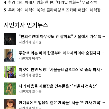
4
한강 다리 아래서 영화 한 편! '다리밑 영화관' 무료 상영
5
우리 아이 체력이 쑥쑥! 클라이밍 키즈카페·어린이 체력장
시민기자 인기뉴스
"편의점인데 아무것도 안 팔아요" 서울에서 가장 특별
한 편의점의 정체
시민기자 권기윤
주황색 리본 따라 한강부터 메타세쿼이아 숲길까지…
서울둘레길 15코스
시민기자 박상현
이것이 천연 냉방! '서울둘레길 9코스'로 숲속 피서 떠
나볼까
시민기자 정향선
나의 마음을 사로잡은 건축물은? '서울시 건축상' 수
상작 공개!
시민기자 조수봉
한여름에도 얼음장 같은 계곡물! 서울 '진관사 계곡'이
천국이네~
시민기자 양지영