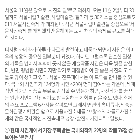
서울의 11월은 앞으로 '사진의 달'로 기억하자. 오는 11월 2일부터 30
일까지 서울시립미술관, 사립미술관, 갤러리 등 30개소를 중심으로 '2
011 서울사진축제'가 개최된다. 작년 서울시립미술관을 중심으로 '서
울사진축제'를 개최했지만 올해에는 도시 차원의 축제로 규모를 확대
한 것이다.
디지털 카메라가 하루가 다르게 발전하고 대중화 되면서 사진은 이미
우리 생활의 중요한 일부분이 되었다. 하지만 그럴수록 단순한 일상
의 기록을 넘어서 회화에 못지 않은 예술작품 사진은 더욱 빛을 발한
다. 반면 평범한 시민이지만 작가로 대접받아야 할 숨은 사진의 고수
들도 많이 생기고 있다. 서울사진축제에서는 이 모두를 만나볼 수 있
다. 국내외 사진작가 134명과 시민 420여 명이 참여하는 가운데, 세계
적인 작가의 작품을 무료로 감상할 수 있는가 하면, 사진작가를 꿈꾸
는 일반 시민이 신진작가로 발돋움하는 기회를 잡을 수도 있다. 축제
의 주요 프로그램 6가지를 살펴보면 그래서 면면이 흥미롭다. 안승일
문화관광기획관은 앞으로 서울사진축제를 “프랑스의 아를르사진축
제와 같은 국제적인 사진축제로 성장·발전시키겠다”고 말했다.
① 현대 사진계에서 가장 주목받는 국내외작가 22명의 작품 76점 선
보이는 '본전시'