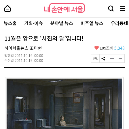
본
페
내
문
이
내
손
검
메
바
지
손
안
색
뉴
로
상
안
주
에
창
전
가
단
에
뉴스홈
기획·이슈
분야별 뉴스
비주얼 뉴스
우리동네
요
서
열
체
기
으
서
서
울
기
보
로
울
비
기
이
-
11월은 앞으로 ‘사진의 달’입니다!
스
동
서
바
울
좋
하이서울뉴스 조미현
109
조회
5,048
로
시
아
가
대
발행일
2011.10.19. 00:00
요
기
페
S
글
글
표
수정일
2011.10.19. 00:00
이
N
자
자
소
지
S
크
크
통
U
공
기
기
포
R
유
크
작
털
L
하
게
게
복
기
변
변
사
경
경
하
하
기
기