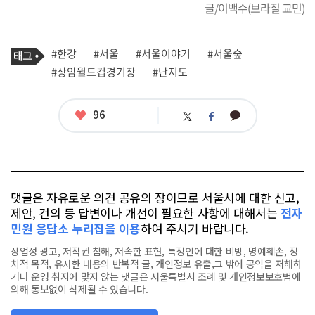
글/이백수(브라질 교민)
기
태
#한강
#서울
#서울이야기
#서울숲
사
그
관
#상암월드컵경기장
#난지도
련
태
그
좋
96
카
트
페
아
카
위
이
요
오
터
스
톡
북
댓글은 자유로운 의견 공유의 장이므로 서울시에 대한 신고,
제안, 건의 등 답변이나 개선이 필요한 사항에 대해서는
전자
민원 응답소 누리집을 이용
하여 주시기 바랍니다.
상업성 광고, 저작권 침해, 저속한 표현, 특정인에 대한 비방, 명예훼손, 정
치적 목적, 유사한 내용의 반복적 글, 개인정보 유출,그 밖에 공익을 저해하
거나 운영 취지에 맞지 않는 댓글은 서울특별시 조례 및 개인정보보호법에
의해 통보없이 삭제될 수 있습니다.