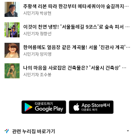
주황색 리본 따라 한강부터 메타세쿼이아 숲길까지…
서울둘레길 15코스
시민기자 박상현
이것이 천연 냉방! '서울둘레길 9코스'로 숲속 피서 떠
나볼까
시민기자 정향선
한여름에도 얼음장 같은 계곡물! 서울 '진관사 계곡'이
천국이네~
시민기자 양지영
나의 마음을 사로잡은 건축물은? '서울시 건축상' 수
상작 공개!
시민기자 조수봉
다
A
운
p
로
p
드
S
하
t
기
o
관련 누리집 바로가기
G
r