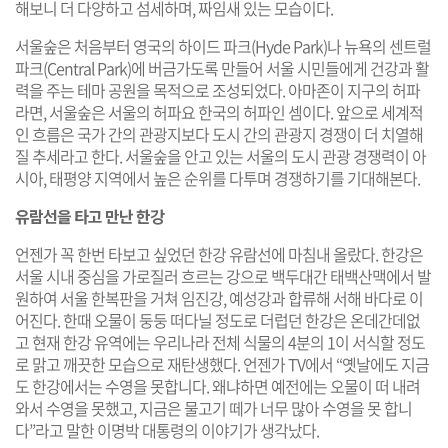
해보니 더 다양하고 섬세하며, 짜임새 있는 모습이다.
서울숲은 처음부터 영국의 하이드 파크(Hyde Park)나 뉴욕의 센트럴
파크(Central Park)에 버금가도록 만들어 서울 시민들에게 건강과 활
력을 주는 테마 공원을 목적으로 조성되었다. 아마존이 지구의 허파
라면, 서울숲은 서울의 허파요 한국의 허파인 셈이다. 앞으로 세계적
인 흐름은 국가 간의 관광지보다 도시 간의 관광지 경쟁이 더 치열해
질 추세라고 한다. 서울숲을 안고 있는 서울의 도시 관광 경쟁력이 아
시아, 태평양 지역에서 높은 순위를 다투며 경쟁하기를 기대해본다.
유람선을 타고 만난 한강
언젠가 꼭 한번 타보고 싶었던 한강 유람선에 마침내 올랐다. 한강은
서울 시내 중심을 가로질러 흐르는 강으로 백두대간 태백산맥에서 발
원하여 서울 한복판을 거쳐 임진강, 예성강과 합류해 서해 바다로 이
어진다. 한때 오물이 둥둥 떠다닐 정도로 더럽던 한강은 온데간데없
고 현재 한강 유역에는 우리나라 전체 식물의 4분의 1이 서식할 정도
로 맑고 깨끗한 모습으로 재탄생했다. 언젠가 TV에서 “옛날에도 지금
도 한강에서는 수영을 못합니다. 왜냐하면 예전에는 오물이 떠 내려
와서 수영을 못했고, 지금은 물고기 떼가 너무 많아 수영을 못 합니
다”라고 말한 이명박 대통령의 이야기가 생각났다.