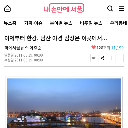
본
페
내
문
이
내
손
검
메
바
지
손
안
색
뉴
로
상
안
주
에
창
전
가
단
에
뉴스홈
기획·이슈
분야별 뉴스
비주얼 뉴스
우리동네
요
서
열
체
기
으
서
서
울
기
보
로
울
비
기
이
-
이제부터 한강, 남산 야경 감상은 이곳에서...
스
동
서
바
울
좋
하이서울뉴스 이효순
128
조회
11,199
로
시
아
가
대
발행일
2011.05.19. 00:00
요
기
페
S
글
글
표
수정일
2011.05.19. 00:00
이
N
자
자
소
지
S
크
크
통
U
공
기
기
포
R
유
크
작
털
L
하
게
게
복
기
변
변
사
경
경
하
하
기
기