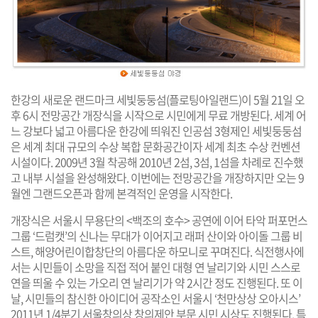
한강의 새로운 랜드마크 세빛둥둥섬(플로팅아일랜드)이 5월 21일 오
후 6시 전망공간 개장식을 시작으로 시민에게 무료 개방된다. 세계 어
느 강보다 넓고 아름다운 한강에 띄워진 인공섬 3형제인 세빛둥둥섬
은 세계 최대 규모의 수상 복합 문화공간이자 세계 최초 수상 컨벤션
시설이다. 2009년 3월 착공해 2010년 2섬, 3섬, 1섬을 차례로 진수했
고 내부 시설을 완성해왔다. 이번에는 전망공간을 개장하지만 오는 9
월엔 그랜드오픈과 함께 본격적인 운영을 시작한다.
개장식은 서울시 무용단의 <백조의 호수> 공연에 이어 타악 퍼포먼스
그룹 ‘드럼캣’의 신나는 무대가 이어지고 래퍼 산이와 아이돌 그룹 비
스트, 해양어린이합창단의 아름다운 하모니로 꾸며진다. 식전행사에
서는 시민들이 소망을 직접 적어 붙인 대형 연 날리기와 시민 스스로
연을 띄울 수 있는 가오리 연 날리기가 약 2시간 정도 진행된다. 또 이
날, 시민들의 참신한 아이디어 공작소인 서울시 ‘천만상상 오아시스’
2011년 1/4분기 서울창의상 창의제안 부문 시민 시상도 진행된다. 특