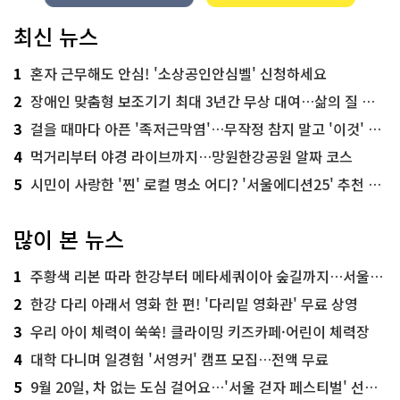
최신 뉴스
1
혼자 근무해도 안심! '소상공인안심벨' 신청하세요
2
장애인 맞춤형 보조기기 최대 3년간 무상 대여…삶의 질 높인다
3
걸을 때마다 아픈 '족저근막염'…무작정 참지 말고 '이것' 해보세요!
4
먹거리부터 야경 라이브까지…망원한강공원 알짜 코스
5
시민이 사랑한 '찐' 로컬 명소 어디? '서울에디션25' 추천 코스
많이 본 뉴스
1
주황색 리본 따라 한강부터 메타세쿼이아 숲길까지…서울둘레길 15코스
2
한강 다리 아래서 영화 한 편! '다리밑 영화관' 무료 상영
3
우리 아이 체력이 쑥쑥! 클라이밍 키즈카페·어린이 체력장
4
대학 다니며 일경험 '서영커' 캠프 모집…전액 무료
5
9월 20일, 차 없는 도심 걸어요…'서울 걷자 페스티벌' 선착순 5천명