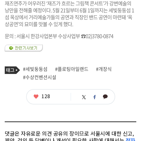
재즈연주가 어우러진 ‘재즈가 흐르는 그림책 콘서트’가 강변예술의
낭만을 전해줄 예정이다. 5월 21일부터 6월 1일까지는 세빛둥둥섬 1
섬 옥상에서 거리예술가들의 공연과 직장인 밴드 공연이 마련돼 ‘옥
상공연’의 묘미를 맛볼 수 있게 했다.
문의 : 서울시 한강사업본부 수상사업부 ☎02)3780-0874
기
태
#세빛둥둥섬
#플로팅아일랜드
#개장식
사
그
관
#수상컨벤션시설
련
태
그
좋
128
카
트
페
아
카
위
이
요
오
터
스
톡
북
댓글은 자유로운 의견 공유의 장이므로 서울시에 대한 신고,
제안, 건의 등 답변이나 개선이 필요한 사항에 대해서는
전자