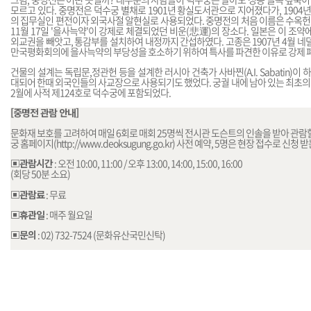
모르고 있다. 중명전은 덕수궁 별채로 1901년 황실도서관으로 지어졌다가, 1904
의 집무실인 편전이자 외국사절 알현실로 사용되었다. 중명전의 처음 이름은 수옥헌(
11월 17일 '을사늑약'이 강제로 체결되었던 비운(悲運)의 장소다. 일본은 이 조
외교권을 빼앗고, 통감부를 설치하여 내정까지 간섭하였다. 고종은 1907년 4월 
만국평화회의에 을사늑약의 부당성을 호소하기 위하여 특사를 파견한 이유로 강제 
건물의 설계는 독립문,정관헌 등을 설계한 러시아 건축가 사바찐(A.I. Sabatin)이
대되어 한때 외국인들의 사교장으로 사용되기도 했었다. 궁궐 내에 남아 있는 최초의 
2월에 사적 제124호로 덕수궁에 포함되었다.
[중명전 관람 안내]
문화재 보호를 고려하여 매일 6회로 매회 25명씩 전시관 도슨트의 인솔을 받아 관람할 
궁 홈페이지(
http://www.deoksugung.go.kr
) 사전 예약, 5명은 현장 접수로 신청 받
▣관람시간
: 오전 10:00, 11:00 / 오후 13:00, 14:00, 15:00, 16:00
(회당 50분 소요)
▣관람료
: 무료
▣휴관일
: 매주 월요일
▣문의
: 02) 732-7524 (문화유산국민신탁)