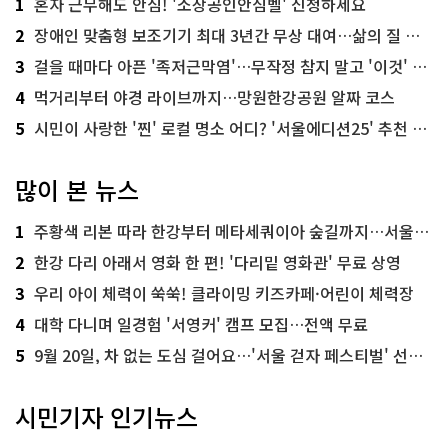
1
혼자 근무해도 안심! '소상공인안심벨' 신청하세요
2
장애인 맞춤형 보조기기 최대 3년간 무상 대여…삶의 질 높인다
3
걸을 때마다 아픈 '족저근막염'…무작정 참지 말고 '이것' 해보세요!
4
먹거리부터 야경 라이브까지…망원한강공원 알짜 코스
5
시민이 사랑한 '찐' 로컬 명소 어디? '서울에디션25' 추천 코스
많이 본 뉴스
1
주황색 리본 따라 한강부터 메타세쿼이아 숲길까지…서울둘레길 15코스
2
한강 다리 아래서 영화 한 편! '다리밑 영화관' 무료 상영
3
우리 아이 체력이 쑥쑥! 클라이밍 키즈카페·어린이 체력장
4
대학 다니며 일경험 '서영커' 캠프 모집…전액 무료
5
9월 20일, 차 없는 도심 걸어요…'서울 걷자 페스티벌' 선착순 5천명
시민기자 인기뉴스