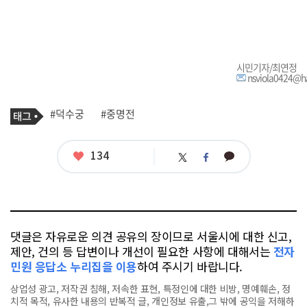
시민기자/최연정
nsviola0424@h
기
태
#덕수궁
#중명전
사
그
관
련
태
좋
134
카
트
페
그
아
카
위
이
요
오
터
스
톡
북
댓글은 자유로운 의견 공유의 장이므로 서울시에 대한 신고,
제안, 건의 등 답변이나 개선이 필요한 사항에 대해서는
전자
민원 응답소 누리집을 이용
하여 주시기 바랍니다.
상업성 광고, 저작권 침해, 저속한 표현, 특정인에 대한 비방, 명예훼손, 정
치적 목적, 유사한 내용의 반복적 글, 개인정보 유출,그 밖에 공익을 저해하