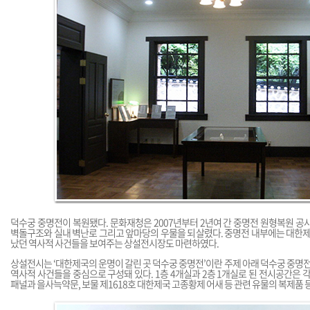
덕수궁 중명전이 복원됐다. 문화재청은 2007년부터 2년여 간 중명전 원형복원 
벽돌구조와 실내 벽난로 그리고 앞마당의 우물을 되살렸다. 중명전 내부에는 대한제
났던 역사적 사건들을 보여주는 상설전시장도 마련하였다.
상설전시는 ‘대한제국의 운명이 갈린 곳 덕수궁 중명전’이란 주제 아래 덕수궁 중명
역사적 사건들을 중심으로 구성돼 있다. 1층 4개실과 2층 1개실로 된 전시공간은 
패널과 을사늑약문, 보물 제1618호 대한제국 고종황제 어새 등 관련 유물의 복제품 