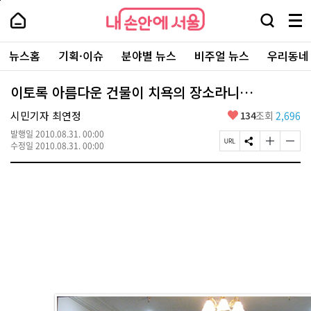
본
페
내
문
이
내
손
검
메
바
지
손
안
색
뉴
로
상
안
주
에
창
전
가
단
에
뉴스홈
기획·이슈
분야별 뉴스
비주얼 뉴스
우리동네
요
서
열
체
기
으
서
서
울
기
보
로
울
비
기
이
-
이토록 아름다운 건물이 치욕의 장소라니…
스
동
서
바
울
좋
시민기자 최연정
134
조회
2,696
로
시
아
가
대
발행일
2010.08.31. 00:00
요
기
페
S
글
글
표
수정일
2010.08.31. 00:00
이
N
자
자
소
지
S
크
크
통
U
공
기
기
포
R
유
크
작
털
L
하
게
게
복
기
변
변
사
경
경
하
하
기
기