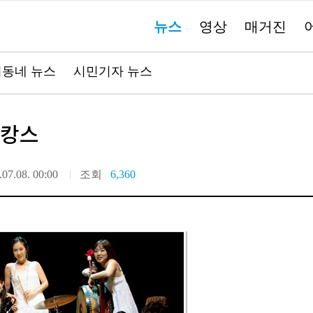
주
뉴스
영상
매거진
요
서
비
스
바
동네 뉴스
시민기자 뉴스
로
가
기"
바캉스
.07.08. 00:00
조회
6,360