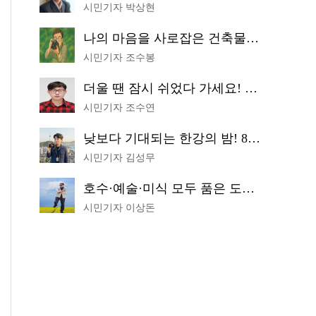
시민기자 박상현
나의 마음을 사로잡은 건축물은? '서울시 건축상' 수상작 공개!
시민기자 조수봉
더울 땐 잠시 쉬었다 가세요! 생수 냉장고부터 해피소·무더위쉼터까지
시민기자 조수연
낮보다 기대되는 한강의 밤! 8월 한정 무료 '한강 밤핑' 예약은?
시민기자 김성무
호수·예술·미식 모두 품은 도보 코스! 서울식물원~LG아트센터~마곡테라스거리
시민기자 이상돈