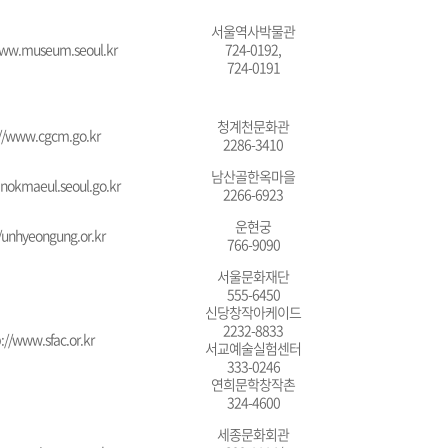
서울역사박물관
www.museum.seoul.kr
724-0192,
724-0191
청계천문화관
;//www.cgcm.go.kr
2286-3410
남산골한옥마을
anokmaeul.seoul.go.kr
2266-6923
운현궁
//unhyeongung.or.kr
766-9090
서울문화재단
555-6450
신당창작아케이드
2232-8833
://www.sfac.or.kr
서교예술실험센터
333-0246
연희문학창작촌
324-4600
세종문화회관