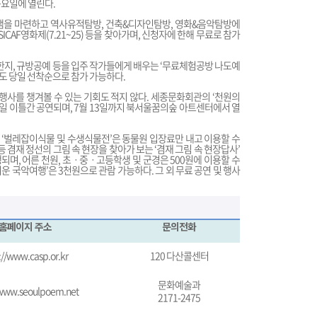
 목요일에 열린다.
램을 마련하고 역사유적탐방, 건축&디자인탐방, 영화&음악탐방에
CAF영화제(7.21~25) 등을 찾아가며, 신청자에 한해 무료로 참가
, 규방공예 등을 입주 작가들에게 배우는 ‘무료체험공방 나도예
등도 당일 선착순으로 참가 가능하다.
화행사를 챙겨볼 수 있는 기회도 적지 않다. 세종문화회관의 ‘천원의
27일 이틀간 공연되며, 7월 13일까지 북서울꿈의숲 아트센터에서 열
는 ‘벌레잡이식물 및 수생식물전’은 동물원 입장료만 내고 이용할 수
 겸재 정선의 그림 속 현장을 찾아가 보는 ‘겸재 그림 속 현장답사’
행되며, 어른 천원, 초ㆍ중ㆍ고등학생 및 군경은 500원에 이용할 수
운 국악여행’은 3천원으로 관람 가능하다. 그 외 무료 공연 및 행사
홈페이지 주소
문의전화
://www.casp.or.kr
120 다산콜센터
문화예술과
/www.seoulpoem.net
2171-2475