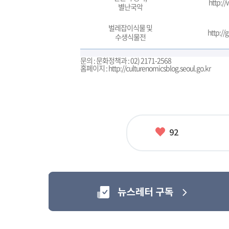
http:/
별난국악
벌레잡이식물 및
http://
수생식물전
문의 : 문화정책과 : 02) 2171-2568
홈페이지 :
http://culturenomicsblog.seoul.go.kr
좋
92
아
요