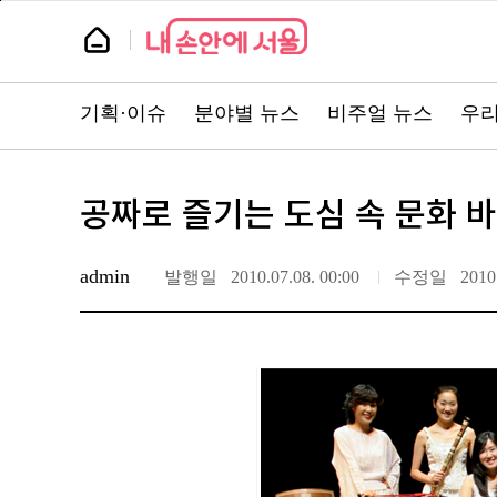
본
페
문
이
뉴
바
지
스
로
상
룸
가
단
기
으
뉴
로
스
이
기획·이슈
분야별 뉴스
비주얼 뉴스
우리
주
동
요
서
비
스
바
공짜로 즐기는 도심 속 문화 
로
가
기
admin
발행일
2010.07.08. 00:00
수정일
2010