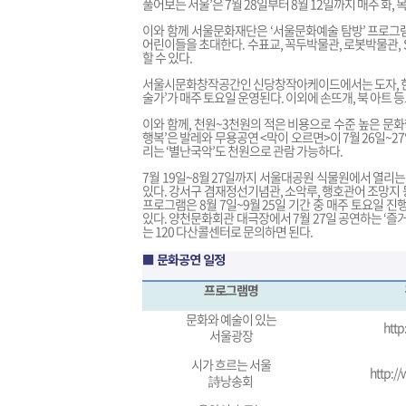
풀어보는 서울’은 7월 28일부터 8월 12일까지 매주 화,
이와 함께 서울문화재단은 ‘서울문화예술 탐방’ 프로그
어린이들을 초대한다. 수표교, 꼭두박물관, 로봇박물관, SI
할 수 있다.
서울시문화창작공간인 신당창작아케이드에서는 도자, 한지
술가’가 매주 토요일 운영된다. 이외에 손뜨개, 북 아트 
이와 함께, 천원~3천원의 적은 비용으로 수준 높은 문
행복’은 발레와 무용공연 <막이 오르면>이 7월 26일~
리는 ‘별난국악’도 천원으로 관람 가능하다.
7월 19일~8월 27일까지 서울대공원 식물원에서 열리
있다. 강서구 겸재정선기념관, 소악루, 행호관어 조망지 등
프로그램은 8월 7일~9월 25일 기간 중 매주 토요일 진
있다. 양천문화회관 대극장에서 7월 27일 공연하는 ‘즐거
는 120 다산콜센터로 문의하면 된다.
■ 문화공연 일정
프로그램명
문화와 예술이 있는
http
서울광장
시가 흐르는 서울
http:/
詩낭송회