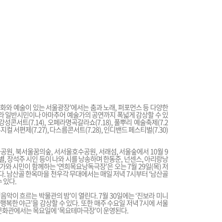
문화와 예술이 있는 서울광장’에서는 춤과 노래, 퍼포먼스 등 다양한
니라 일반시민이나 아마추어 예술가의 공연까지 폭넓게 감상할 수 있
강성콘서트(7.14), 오페라명곡갈라쇼(7.18), 풀뿌리 예술축제(7.2
뮤지컬 서편제(7.27), 다스름콘서트(7.28), 인디밴드 페스티벌(7.30)
공원, 북서울꿈의숲, 서서울호수공원, 서래섬, 서울숲에서 10월 9
끝별, 장석주 시인 등이 나와 시를 낭송하며 한동준, 넌센스, 아리랑낭
가와 시민이 함께하는 ‘연희목요낭독극장’은 오는 7월 29일(목) 저
다. 남산골 한옥마을 천우각 무대에서는 매일 저녁 7시부터 ‘남산골
 있다.
음악이 흐르는 박물관의 밤’이 열린다. 7월 30일에는 ‘진보라 미니
가장 행복한 야근’을 감상할 수 있다. 또한 매주 수요일 저녁 7시에 서울
문화관에서는 목요일에 ‘목요테마극장’이 운영된다.