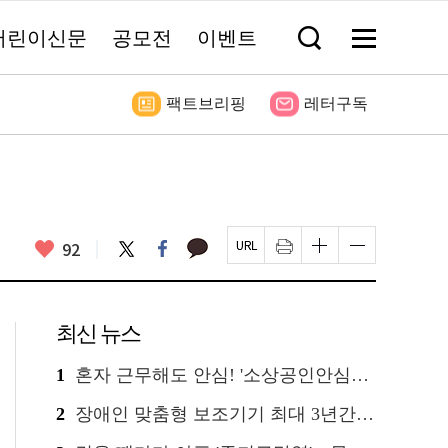
어린이신문
공모전
이벤트
검
메
색
뉴
창
전
열
체
기
보
팩트브리핑
레터구독
기
좋
카
92
트
페
페
인
글
글
카
위
이
아
이
쇄
자
자
오
터
스
요
지
하
크
크
톡
북
U
기
기
기
R
새
크
작
L
창
게
게
최신 뉴스
복
열
변
변
사
림
경
경
하
하
1
혼자 근무해도 안심! '소상공인안심벨' 신청하세요
기
기
2
장애인 맞춤형 보조기기 최대 3년간 무상 대여…삶의 질 높인다