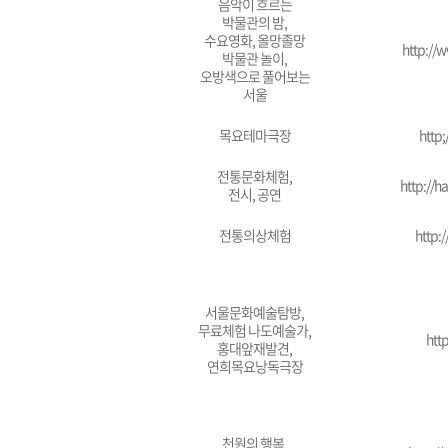
음악이 흐르는
박물관의 밤,
수요영화, 올망졸망
http://
박물관 놀이,
오방색으로 풀어보는
서울
목요테마극장
http
전통문화체험,
http://h
전시, 공연
전통의상체험
http:
서울문화예술탐방,
무료체험 나도예술가,
http
홍대앞재발견,
연희목요낭독극장
천원의 행복,