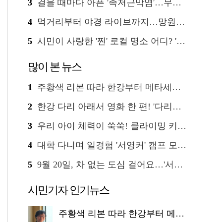
3
걸을 때마다 아픈 '족저근막염'…무작정 참지 말고 '이것' 해보세요!
4
먹거리부터 야경 라이브까지…망원한강공원 알짜 코스
5
시민이 사랑한 '찐' 로컬 명소 어디? '서울에디션25' 추천 코스
많이 본 뉴스
1
주황색 리본 따라 한강부터 메타세쿼이아 숲길까지…서울둘레길 15코스
2
한강 다리 아래서 영화 한 편! '다리밑 영화관' 무료 상영
3
우리 아이 체력이 쑥쑥! 클라이밍 키즈카페·어린이 체력장
4
대학 다니며 일경험 '서영커' 캠프 모집…전액 무료
5
9월 20일, 차 없는 도심 걸어요…'서울 걷자 페스티벌' 선착순 5천명
시민기자 인기뉴스
주황색 리본 따라 한강부터 메타세쿼이아 숲길까지…서울둘레길 15코스