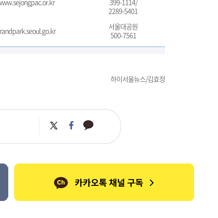
/www.sejongpac.or.kr
399-1114/
2289-5401
서울대공원
grandpark.seoul.go.kr
500-7561
하이서울뉴스/김효정
카
트
페
카
위
이
오
터
스
톡
북