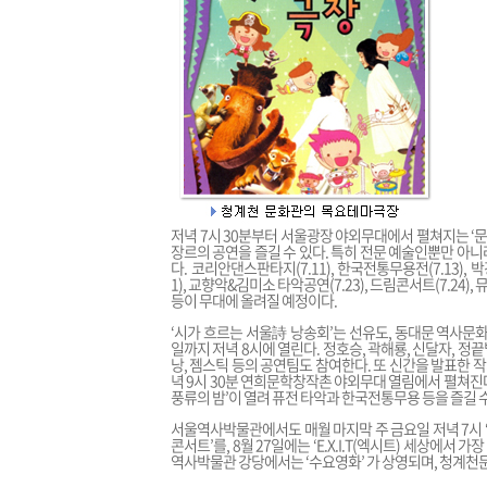
저녁 7시 30분부터 서울광장 야외무대에서 펼쳐지는 ‘
장르의 공연을 즐길 수 있다. 특히 전문 예술인뿐만 아
다. 코리안댄스판타지(7.11), 한국전통무용전(7.13), 박
1), 교향악&김미소 타악공연(7.23), 드림콘서트(7.24), 
등이 무대에 올려질 예정이다.
‘시가 흐르는 서울詩 낭송회’는 선유도, 동대문 역사문화
일까지 저녁 8시에 열린다. 정호승, 곽해룡, 신달자, 정
낭, 젬스틱 등의 공연팀도 참여한다. 또 신간을 발표한 작
녁 9시 30분 연희문학창작촌 야외무대 열림에서 펼쳐진
풍류의 밤’이 열려 퓨전 타악과 한국전통무용 등을 즐길 수
서울역사박물관에서도 매월 마지막 주 금요일 저녁 7시 ‘
콘서트’를, 8월 27일에는 ‘E.X.I.T(엑시트) 세상에서 
역사박물관 강당에서는 ‘수요영화’ 가 상영되며, 청계천